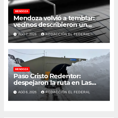
MENDOZA
Mendoza volvió a temblar:
vecinos describieron un
“sacudón” acompañado por
AGO 7, 2026
REDACCIÓN EL FEDERAL
un fuerte estruendo
MENDOZA
Paso Cristo Redentor:
despejaron la ruta en Las
Cuevas antes de otro
AGO 6, 2026
REDACCIÓN EL FEDERAL
temporal con unos 1.500
camiones varados