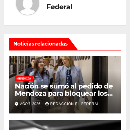
Federal
Noticias relacionadas
MENDOZA
Nación se sumó al pedido de
Mendoza para bloquear los
celulares en las cárceles de
AGO 7, 2026
REDACCIÓN EL FEDERAL
la provincia