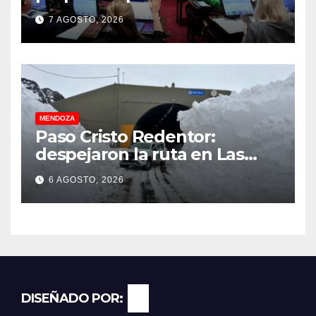
7 AGOSTO, 2026
MENDOZA
Paso Cristo Redentor:
despejaron la ruta en Las
Cuevas antes de otro
6 AGOSTO, 2026
temporal con unos 1.500
camiones varados
DISEÑADO POR: