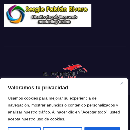
Valoramos tu privacidad
Usamos cookies para mejorar su experiencia de
navegación, mostrar anuncios o contenido personalizados y
Funciona gracias a WordPress
|
Tema: Newsup de
Themeansar
analizar nuestro tráfico. Al hacer clic en "Aceptar todo", usted
acepta nuestro uso de cookies.
Inicio
Mendoza
Argentina
Policiales
Deportes