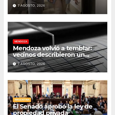
celulares en las cárceles de la
7 AGOSTO, 2026
provincia
MENDOZA
Mendoza volvió a temblar:
vecinos describieron un
“sacudón” acompañado por
7 AGOSTO, 2026
un fuerte estruendo
ARGENTINA
El Senado aprobó la ley de
propiedad privada