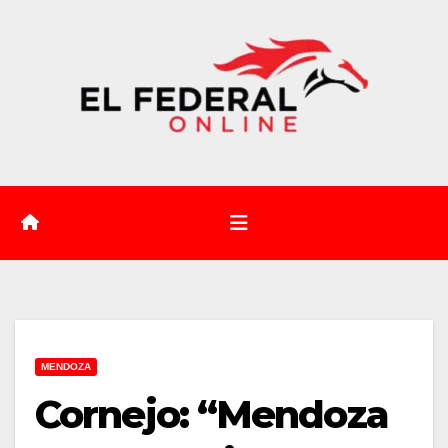
Saltar
al
contenido
MENDOZA
Cornejo: “Mendoza