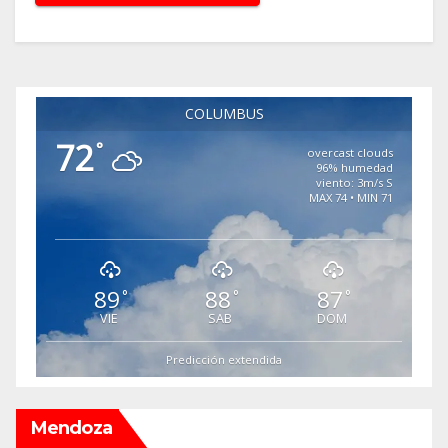
COLUMBUS
72
°
overcast clouds
96% humedad
viento: 3m/s S
MAX 74 • MIN 71
89
88
87
°
°
°
VIE
SAB
DOM
Predicción extendida
Mendoza