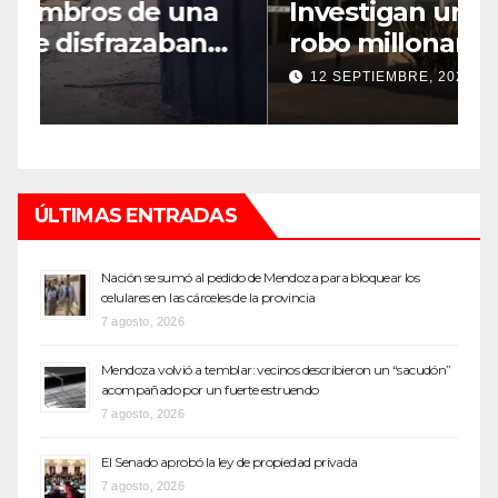
Investigan un misterioso
L
robo millonario en un barrio
s
top de Maipú
h
12 SEPTIEMBRE, 2022
ÚLTIMAS ENTRADAS
Nación se sumó al pedido de Mendoza para bloquear los
celulares en las cárceles de la provincia
7 agosto, 2026
Mendoza volvió a temblar: vecinos describieron un “sacudón”
acompañado por un fuerte estruendo
7 agosto, 2026
El Senado aprobó la ley de propiedad privada
7 agosto, 2026