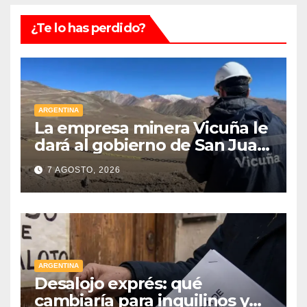
¿Te lo has perdido?
ARGENTINA
La empresa minera Vicuña le
dará al gobierno de San Juan
U$D 250 millones cómo un
7 AGOSTO, 2026
aporte extraordinario y no
reembolsable
ARGENTINA
Desalojo exprés: qué
cambiaría para inquilinos y