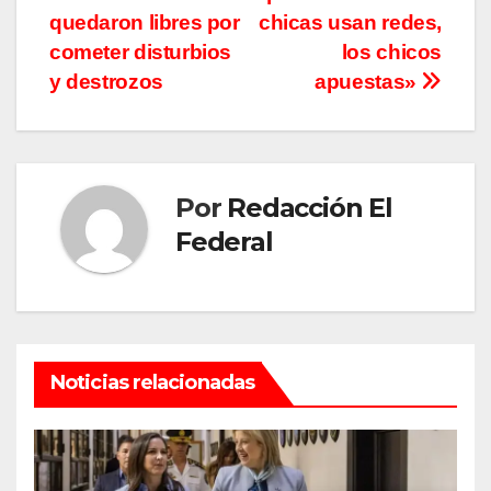
entradas
quedaron libres por
chicas usan redes,
cometer disturbios
los chicos
y destrozos
apuestas»
Por
Redacción El
Federal
Noticias relacionadas