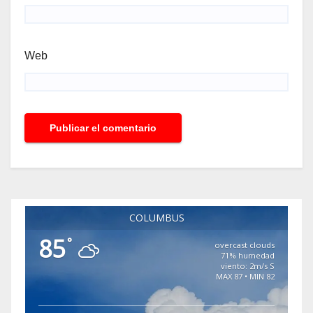
Web
COLUMBUS
85
°
overcast clouds
71% humedad
viento: 2m/s S
MAX 87 • MIN 82