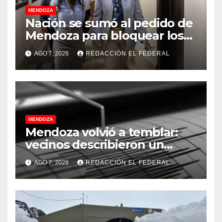
MENDOZA
Nación se sumó al pedido de
Mendoza para bloquear los
celulares en las cárceles de
AGO 7, 2026
REDACCIÓN EL FEDERAL
la provincia
MENDOZA
Mendoza volvió a temblar:
vecinos describieron un
“sacudón” acompañado por
AGO 7, 2026
REDACCIÓN EL FEDERAL
un fuerte estruendo