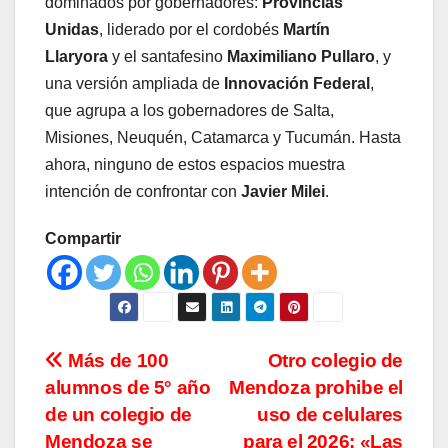
dominados por gobernadores:
Provincias
Unidas
, liderado por el cordobés
Martín
Llaryora
y el santafesino
Maximiliano Pullaro
, y
una versión ampliada de
Innovación Federal
,
que agrupa a los gobernadores de Salta,
Misiones, Neuquén, Catamarca y Tucumán. Hasta
ahora, ninguno de estos espacios muestra
intención de confrontar con
Javier Milei
.
Compartir
Navegación
Más de 100
Otro colegio de
alumnos de 5° año
Mendoza prohibe el
de
de un colegio de
uso de celulares
Mendoza se
para el 2026: «Las