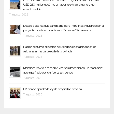
U$D 250 millones cómo un aporte extraordinario y no
reembolsable
7 agosto, 2026
Desalojo exprés: qué cambiaría para inquilinos y dueños con el
proyecto que tuvo media sanción en la Cámara alta
7 agosto, 2026
Nación se sumó al pedido de Mendoza para bloquear los
celulares en las cárceles de la provincia
7 agosto, 2026
Mendoza volvió a temblar: vecinos describieron un “sacudón”
acompañado por un fuerte estruendo
7 agosto, 2026
El Senado aprobó la ley de propiedad privada
7 agosto, 2026