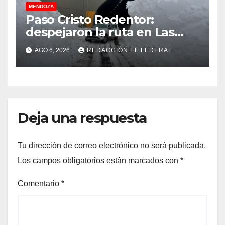
MENDOZA
Paso Cristo Redentor:
despejaron la ruta en Las
Cuevas antes de otro
AGO 6, 2026
REDACCIÓN EL FEDERAL
temporal con unos 1.500
camiones varados
Deja una respuesta
Tu dirección de correo electrónico no será publicada.
Los campos obligatorios están marcados con
*
Comentario
*