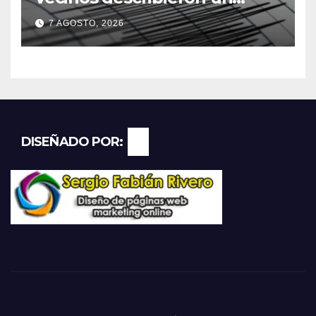
“sacudón” acompañado por
7 AGOSTO, 2026
un fuerte estruendo
DISEÑADO POR: