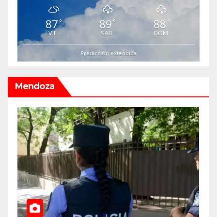
87
89
88
°
°
°
VIE
SAB
DOM
Predicción extendida
Mendoza