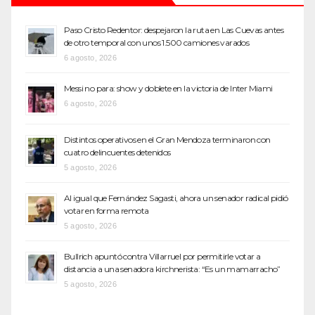
Paso Cristo Redentor: despejaron la ruta en Las Cuevas antes
de otro temporal con unos 1.500 camiones varados
6 agosto, 2026
Messi no para: show y doblete en la victoria de Inter Miami
6 agosto, 2026
Distintos operativos en el Gran Mendoza terminaron con
cuatro delincuentes detenidos
5 agosto, 2026
Al igual que Fernández Sagasti, ahora un senador radical pidió
votar en forma remota
5 agosto, 2026
Bullrich apuntó contra Villarruel por permitirle votar a
distancia a una senadora kirchnerista: “Es un mamarracho”
5 agosto, 2026