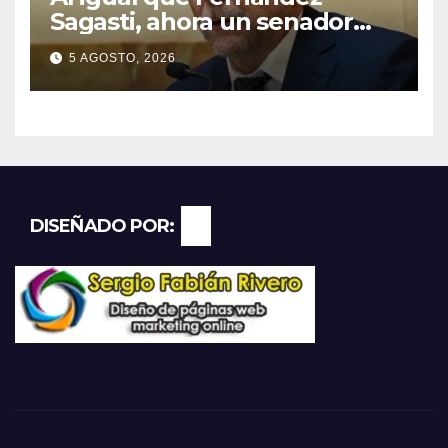
Sagasti, ahora un senador
radical pidió votar en forma
5 AGOSTO, 2026
remota
DISEÑADO POR: