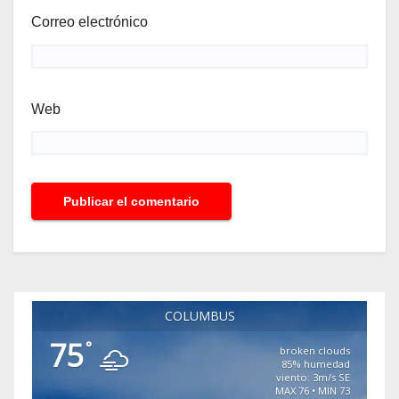
Correo electrónico
Web
COLUMBUS
75
°
broken clouds
85% humedad
viento: 3m/s SE
MAX 76 • MIN 73