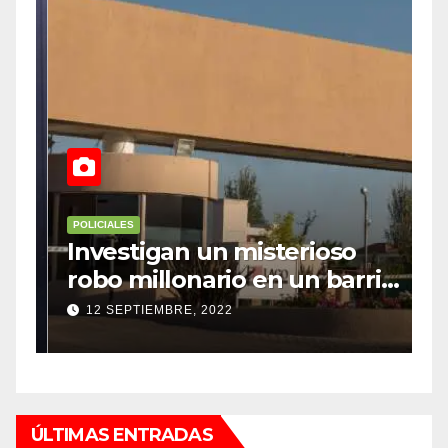
POLICIALES
P
Investigan un misterioso
L
robo millonario en un barrio
s
top de Maipú
h
12 SEPTIEMBRE, 2022
ÚLTIMAS ENTRADAS