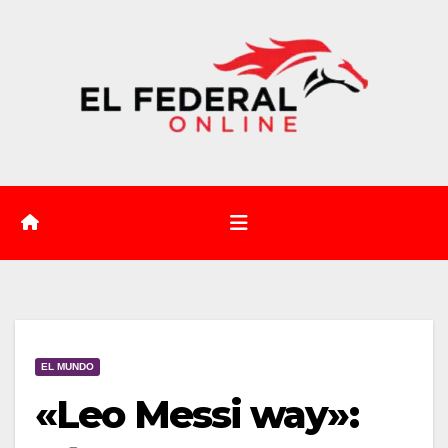
Saltar
al
contenido
EL MUNDO
«Leo Messi way»: