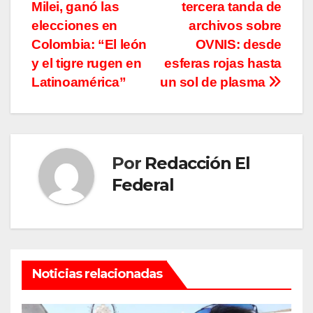
de
Milei, ganó las
tercera tanda de
entradas
elecciones en
archivos sobre
Colombia: “El león
OVNIS: desde
y el tigre rugen en
esferas rojas hasta
Latinoamérica”
un sol de plasma
Por
Redacción El
Federal
Noticias relacionadas