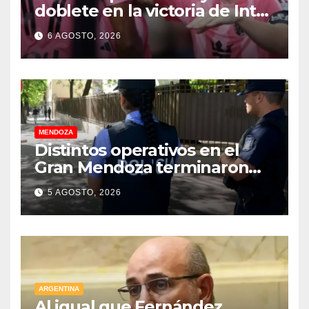
doblete en la victoria de Inter
Miami
6 AGOSTO, 2026
MENDOZA
Distintos operativos en el
Gran Mendoza terminaron
con cuatro delincuentes
5 AGOSTO, 2026
detenidos
ARGENTINA
Al igual que Fernández