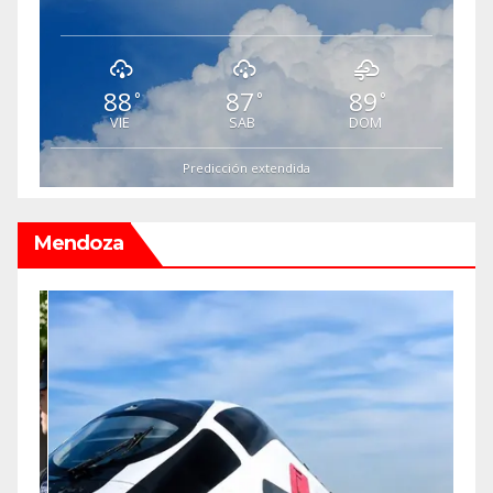
88
87
89
°
°
°
VIE
SAB
DOM
Predicción extendida
Mendoza