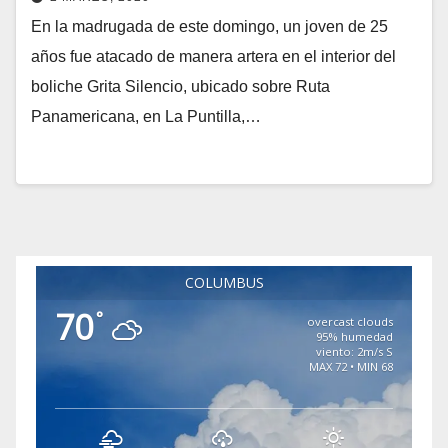
En la madrugada de este domingo, un joven de 25
años fue atacado de manera artera en el interior del
boliche Grita Silencio, ubicado sobre Ruta
Panamericana, en La Puntilla,…
COLUMBUS
70
°
overcast clouds
95% humedad
viento: 2m/s S
MAX 72 • MIN 68