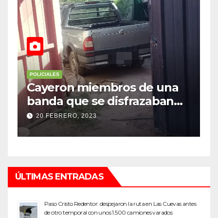
POLICIALES
mbros de una
Investigan un miste
 disfrazaban
robo millonario en 
a robar
top de Maipú
12 SEPTIEMBRE, 2022
ÚLTIMAS ENTRADAS
Paso Cristo Redentor: despejaron la ruta en Las Cuevas antes
de otro temporal con unos 1.500 camiones varados