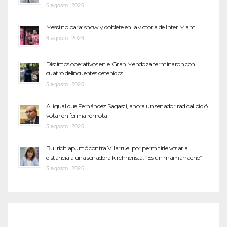
6 agosto, 2026
Messi no para: show y doblete en la victoria de Inter Miami
6 agosto, 2026
Distintos operativos en el Gran Mendoza terminaron con
cuatro delincuentes detenidos
5 agosto, 2026
Al igual que Fernández Sagasti, ahora un senador radical pidió
votar en forma remota
5 agosto, 2026
Bullrich apuntó contra Villarruel por permitirle votar a
distancia a una senadora kirchnerista: “Es un mamarracho”
5 agosto, 2026