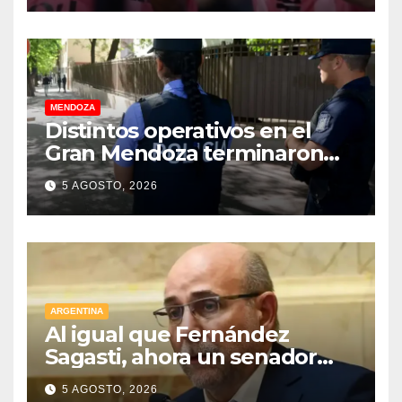
MENDOZA
Distintos operativos en el
Gran Mendoza terminaron
con cuatro delincuentes
5 AGOSTO, 2026
detenidos
ARGENTINA
Al igual que Fernández
Sagasti, ahora un senador
radical pidió votar en forma
5 AGOSTO, 2026
remota