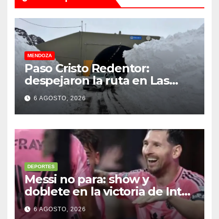
MENDOZA
Paso Cristo Redentor:
despejaron la ruta en Las
Cuevas antes de otro
6 AGOSTO, 2026
temporal con unos 1.500
camiones varados
DEPORTES
Messi no para: show y
doblete en la victoria de Inter
Miami
6 AGOSTO, 2026