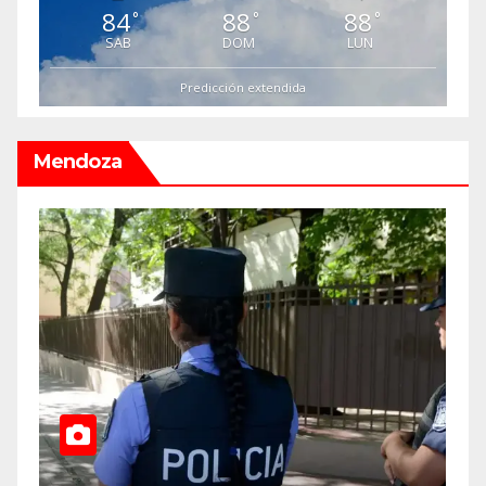
84
88
88
°
°
°
SAB
DOM
LUN
Predicción extendida
Mendoza