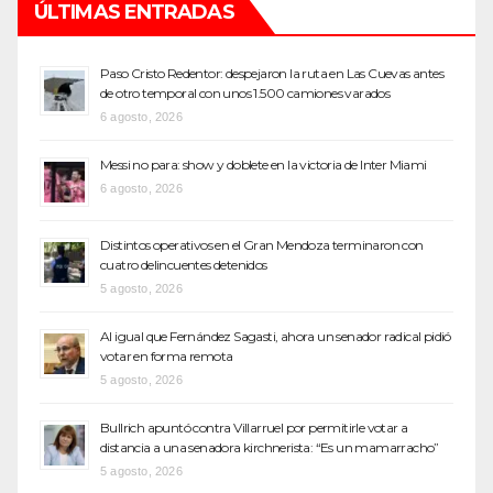
ÚLTIMAS ENTRADAS
Paso Cristo Redentor: despejaron la ruta en Las Cuevas antes
de otro temporal con unos 1.500 camiones varados
6 agosto, 2026
Messi no para: show y doblete en la victoria de Inter Miami
6 agosto, 2026
Distintos operativos en el Gran Mendoza terminaron con
cuatro delincuentes detenidos
5 agosto, 2026
Al igual que Fernández Sagasti, ahora un senador radical pidió
votar en forma remota
5 agosto, 2026
Bullrich apuntó contra Villarruel por permitirle votar a
distancia a una senadora kirchnerista: “Es un mamarracho”
5 agosto, 2026