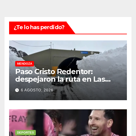
¿Te lo has perdido?
MENDOZA
Paso Cristo Redentor:
despejaron la ruta en Las
Cuevas antes de otro
6 AGOSTO, 2026
temporal con unos 1.500
camiones varados
DEPORTES