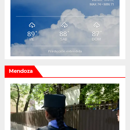
MAX 74 • MIN 71
89
88
87
°
°
°
VIE
SAB
DOM
Predicción extendida
Mendoza