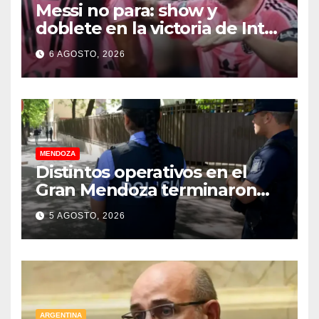
Messi no para: show y
doblete en la victoria de Inter
Miami
6 AGOSTO, 2026
MENDOZA
Distintos operativos en el
Gran Mendoza terminaron
con cuatro delincuentes
5 AGOSTO, 2026
detenidos
ARGENTINA