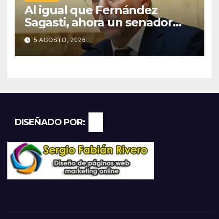
Al igual que Fernández
Sagasti, ahora un senador
radical pidió votar en forma
5 AGOSTO, 2026
remota
DISEÑADO POR: