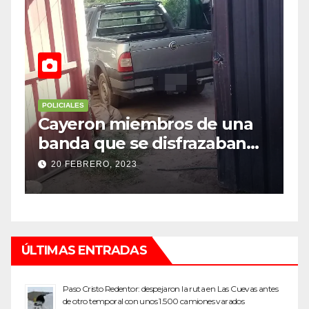
POLICIALES
embros de una
Investigan un mist
e disfrazaban
robo millonario en
ara robar
top de Maipú
12 SEPTIEMBRE, 2022
ÚLTIMAS ENTRADAS
Paso Cristo Redentor: despejaron la ruta en Las Cuevas antes
de otro temporal con unos 1.500 camiones varados