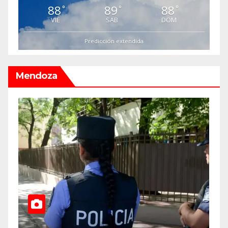
88
89
88
°
°
°
VIE
SAB
DOM
Predicción extendida
Mendoza