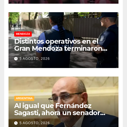
MENDOZA
Distintos operativos en el
Gran Mendoza terminaron
con cuatro delincuentes
5 AGOSTO, 2026
detenidos
ARGENTINA
Al igual que Fernández
Sagasti, ahora un senador
radical pidió votar en forma
5 AGOSTO, 2026
remota