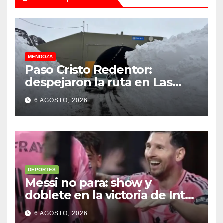
MENDOZA
Paso Cristo Redentor:
despejaron la ruta en Las
Cuevas antes de otro
6 AGOSTO, 2026
temporal con unos 1.500
camiones varados
DEPORTES
Messi no para: show y
doblete en la victoria de Inter
Miami
6 AGOSTO, 2026