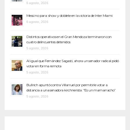
6 agosto, 2026
Messi no para: show y doblete en la victoria de Inter Miami
6 agosto, 2026
Distintos operativos en el Gran Mendoza terminaron con
cuatro delincuentes detenidos
5 agosto, 2026
Al igual que Fernández Sagasti, ahora un senador radical pidió
votar en forma remota
5 agosto, 2026
Bullrich apuntó contra Villarruel por permitirle votar a
distancia a una senadora kirchnerista: “Es un mamarracho”
5 agosto, 2026