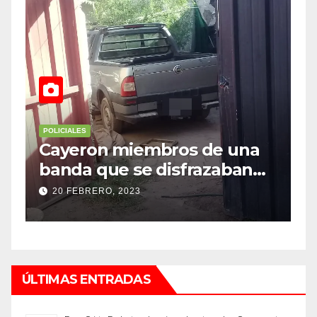
POLICIALES
POLICIALES
Cayeron miembros de una
Inves
banda que se disfrazaban
robo 
de policía para robar
top d
20 FEBRERO, 2023
12 SEP
ÚLTIMAS ENTRADAS