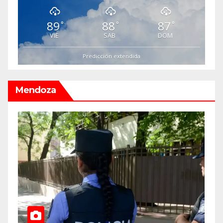
89
88
87
°
°
°
VIE
SAB
DOM
Predicción extendida
Mendoza