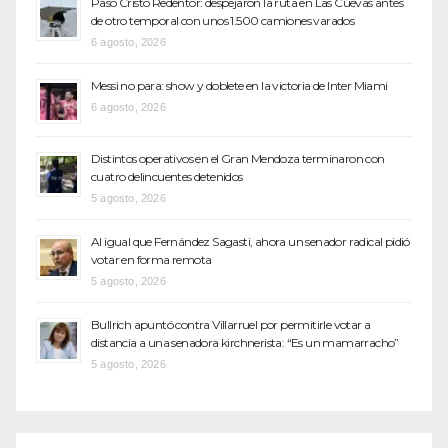
Paso Cristo Redentor: despejaron la ruta en Las Cuevas antes
de otro temporal con unos 1.500 camiones varados
6 agosto, 2026
Messi no para: show y doblete en la victoria de Inter Miami
6 agosto, 2026
Distintos operativos en el Gran Mendoza terminaron con
cuatro delincuentes detenidos
5 agosto, 2026
Al igual que Fernández Sagasti, ahora un senador radical pidió
votar en forma remota
5 agosto, 2026
Bullrich apuntó contra Villarruel por permitirle votar a
distancia a una senadora kirchnerista: “Es un mamarracho”
5 agosto, 2026