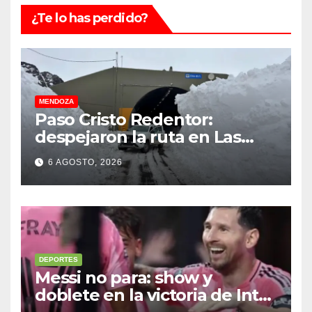
¿Te lo has perdido?
MENDOZA
Paso Cristo Redentor:
despejaron la ruta en Las
Cuevas antes de otro
6 AGOSTO, 2026
temporal con unos 1.500
camiones varados
DEPORTES
Messi no para: show y
doblete en la victoria de Inter