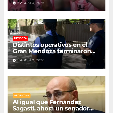
Miami
6 AGOSTO, 2026
MENDOZA
Distintos operativos en el
Gran Mendoza terminaron
con cuatro delincuentes
5 AGOSTO, 2026
detenidos
ARGENTINA
Al igual que Fernández
Sagasti, ahora un senador