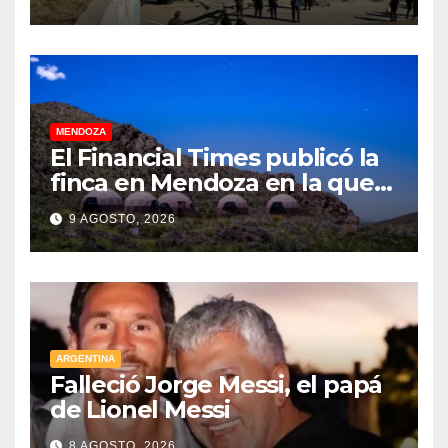
familia
MENDOZA
El Financial Times publicó la
finca en Mendoza en la que
CEOs y millonarios de
9 AGOSTO, 2026
empresas tecnológicas
planean enfrentar un posible
“apocalipsis” y guerra
nuclear
ARGENTINA
Falleció Jorge Messi, el papá
de Lionel Messi
8 AGOSTO, 2026