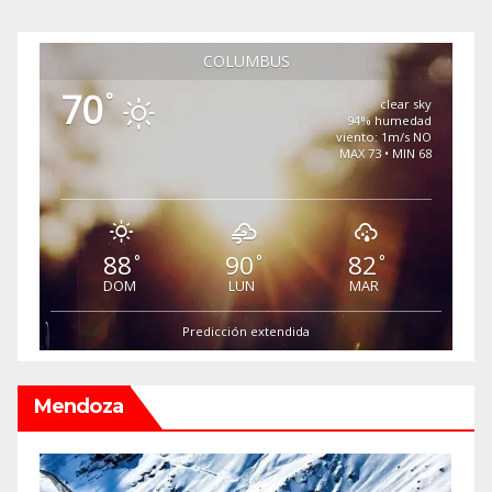
COLUMBUS
70
°
clear sky
94% humedad
viento: 1m/s NO
MAX 73 • MIN 68
88
90
82
°
°
°
DOM
LUN
MAR
Predicción extendida
Mendoza