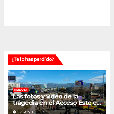
¿Te lo has perdido?
MENDOZA
Las fotos y video de la
tragedia en el Acceso Este en
donde murió un padre de
9 AGOSTO, 2026