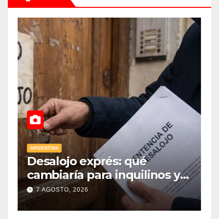
ARGENTINA
A
Desalojo exprés: qué
E
cambiaría para inquilinos y
p
dueños con el proyecto que
7 AGOSTO, 2026
tuvo media sanción en la
Cámara alta