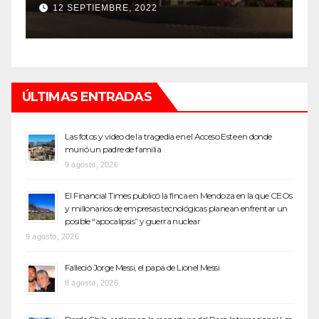
top de Maipú
h
12 SEPTIEMBRE, 2022
ÚLTIMAS ENTRADAS
Las fotos y video de la tragedia en el Acceso Este en donde
murió un padre de familia
9 agosto, 2026
El Financial Times publicó la finca en Mendoza en la que CEOs
y millonarios de empresas tecnológicas planean enfrentar un
posible “apocalipsis” y guerra nuclear
9 agosto, 2026
Falleció Jorge Messi, el papá de Lionel Messi
8 agosto, 2026