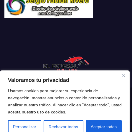
Valoramos tu privacidad
Usamos cookies para mejorar su experiencia de
navegación, mostrar anuncios o contenido personalizados y
Funciona gracias a WordPress
|
Tema: Newsup de
Themeansar
analizar nuestro tráfico. Al hacer clic en "Aceptar todo", usted
acepta nuestro uso de cookies.
Inicio
Mendoza
Argentina
Policiales
Deportes
Espectáculos
El Mundo
Tecnología
Personalizar
Rechazar todas
Aceptar todas