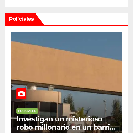
Policiales
POLICIALES
P
Investigan un misterioso
L
robo millonario en un barrio
s