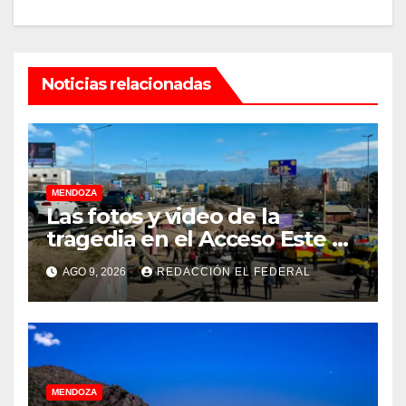
Noticias relacionadas
MENDOZA
Las fotos y video de la
tragedia en el Acceso Este en
donde murió un padre de
AGO 9, 2026
REDACCIÓN EL FEDERAL
familia
MENDOZA