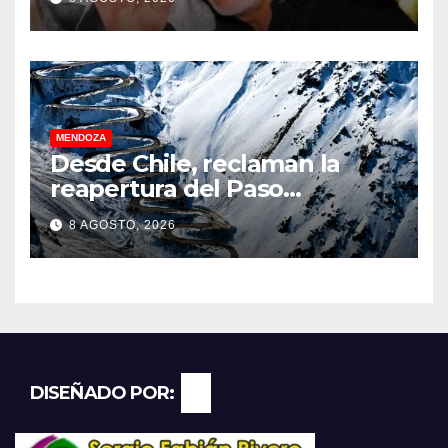
MENDOZA
Desde Chile, reclaman la
reapertura del Paso
Internacional Los
8 AGOSTO, 2026
Libertadores: pérdidas
millonarias
DISEÑADO POR: