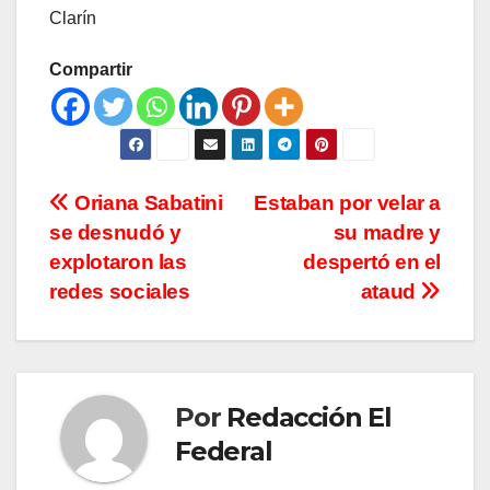
Clarín
Compartir
Navegación
Oriana Sabatini
Estaban por velar a
se desnudó y
su madre y
de
explotaron las
despertó en el
entradas
redes sociales
ataud
Por
Redacción El
Federal