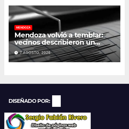
MENDOZA
Mendoza volvió a temblar:
vecinos describieron un
“sacudón” acompañado por
7 AGOSTO, 2026
un fuerte estruendo
DISEÑADO POR: