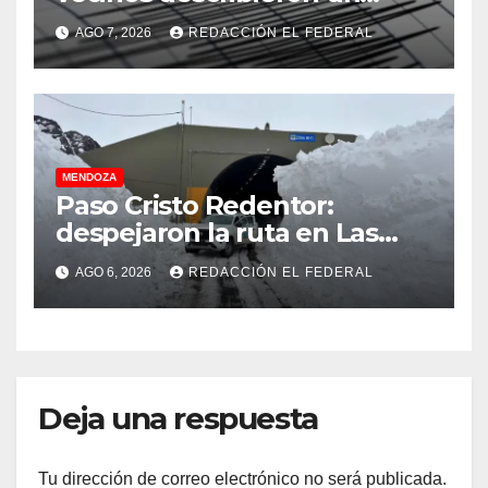
“sacudón” acompañado por
AGO 7, 2026
REDACCIÓN EL FEDERAL
un fuerte estruendo
MENDOZA
Paso Cristo Redentor:
despejaron la ruta en Las
Cuevas antes de otro
AGO 6, 2026
REDACCIÓN EL FEDERAL
temporal con unos 1.500
camiones varados
Deja una respuesta
Tu dirección de correo electrónico no será publicada.