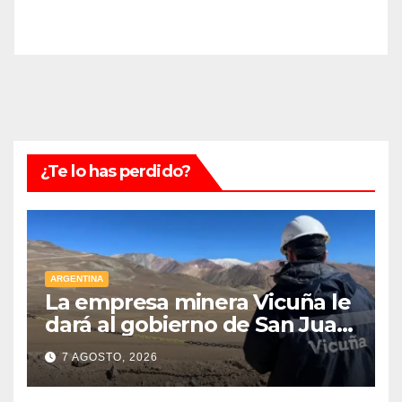
¿Te lo has perdido?
ARGENTINA
La empresa minera Vicuña le
dará al gobierno de San Juan
U$D 250 millones cómo un
7 AGOSTO, 2026
aporte extraordinario y no
reembolsable