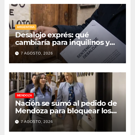
ARGENTINA
Desalojo exprés: qué
cambiaría para inquilinos y
dueños con el proyecto que
7 AGOSTO, 2026
tuvo media sanción en la
Cámara alta
MENDOZA
Nación se sumó al pedido de
Mendoza para bloquear los
celulares en las cárceles de la
7 AGOSTO, 2026
provincia