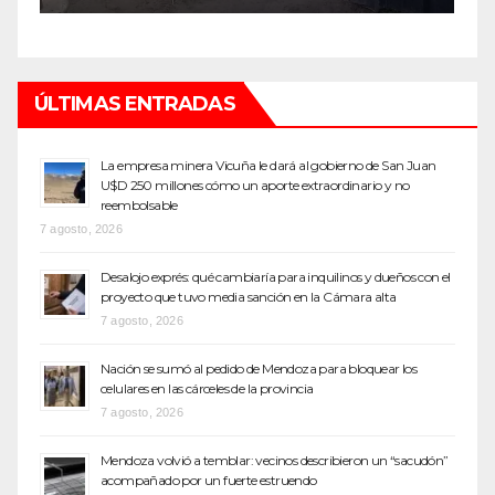
ÚLTIMAS ENTRADAS
La empresa minera Vicuña le dará al gobierno de San Juan
U$D 250 millones cómo un aporte extraordinario y no
reembolsable
7 agosto, 2026
Desalojo exprés: qué cambiaría para inquilinos y dueños con el
proyecto que tuvo media sanción en la Cámara alta
7 agosto, 2026
Nación se sumó al pedido de Mendoza para bloquear los
celulares en las cárceles de la provincia
7 agosto, 2026
Mendoza volvió a temblar: vecinos describieron un “sacudón”
acompañado por un fuerte estruendo