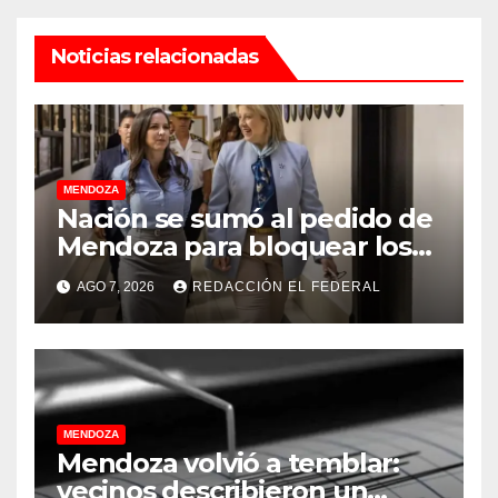
Noticias relacionadas
MENDOZA
Nación se sumó al pedido de
Mendoza para bloquear los
celulares en las cárceles de
AGO 7, 2026
REDACCIÓN EL FEDERAL
la provincia
MENDOZA
Mendoza volvió a temblar:
vecinos describieron un