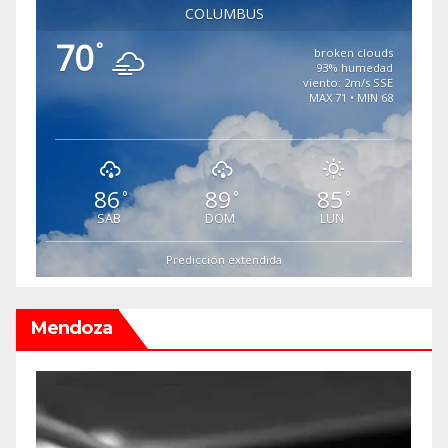
COLUMBUS
70
°
broken clouds
93% humedad
viento: 2m/s SSE
MAX 71 • MIN 68
86
89
85
°
°
°
SAB
DOM
LUN
Predicción extendida
Mendoza