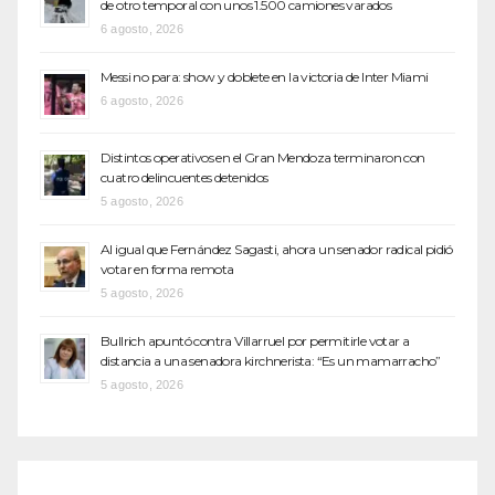
de otro temporal con unos 1.500 camiones varados
6 agosto, 2026
Messi no para: show y doblete en la victoria de Inter Miami
6 agosto, 2026
Distintos operativos en el Gran Mendoza terminaron con
cuatro delincuentes detenidos
5 agosto, 2026
Al igual que Fernández Sagasti, ahora un senador radical pidió
votar en forma remota
5 agosto, 2026
Bullrich apuntó contra Villarruel por permitirle votar a
distancia a una senadora kirchnerista: “Es un mamarracho”
5 agosto, 2026