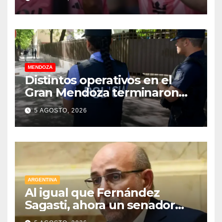
MENDOZA
Distintos operativos en el
Gran Mendoza terminaron
con cuatro delincuentes
5 AGOSTO, 2026
detenidos
ARGENTINA
Al igual que Fernández
Sagasti, ahora un senador
radical pidió votar en forma