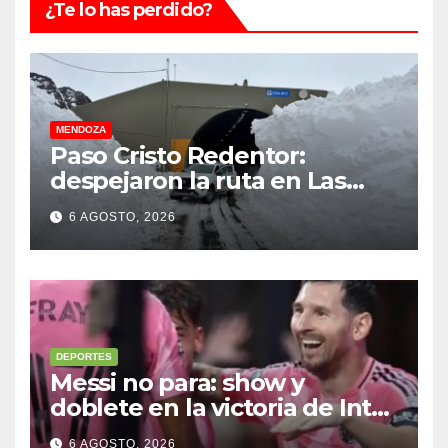
¿Te lo has perdido?
MENDOZA
Paso Cristo Redentor:
despejaron la ruta en Las
Cuevas antes de otro
6 AGOSTO, 2026
temporal con unos 1.500
camiones varados
DEPORTES
Messi no para: show y
doblete en la victoria de Inter
Miami
6 AGOSTO, 2026