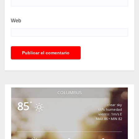
Web
COLUMBUS
85
°
clear sky
66% humedad
viento: 1m/s E
MAX 86 • MIN 82