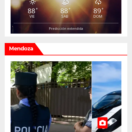
88
88
89
°
°
°
VIE
SAB
DOM
Predicción extendida
Mendoza