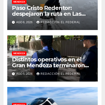
MENDOZA
Paso Cristo Redentor:
despejaron la ruta en Las
Cuevas antes de otro
AGO 6, 2026
REDACCIÓN EL FEDERAL
temporal con unos 1.500
camiones varados
MENDOZA
Distintos operativos en el
Gran Mendoza terminaron
con cuatro delincuentes
AGO 5, 2026
REDACCIÓN EL FEDERAL
detenidos
MENDOZA