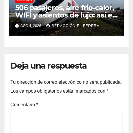
506 pasajeros, aire frio-calor,
WIFI y asientos de lujo: así es
el tren de China que llega a
AGO 4, 2026
REDACCIÓN EL FEDERAL
Mendoza
Deja una respuesta
Tu dirección de correo electrónico no será publicada.
Los campos obligatorios están marcados con
*
Comentario
*