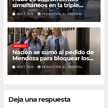
simultáneos en la triple
frontera de Luján, Maipú y
AGO 8, 2026
REDACCIÓN EL FEDERAL
Godoy Cruz
MENDOZA
Nación se sumó al pedido de
Mendoza para bloquear los
celulares en las cárceles de
AGO 7, 2026
REDACCIÓN EL FEDERAL
la provincia
Deja una respuesta