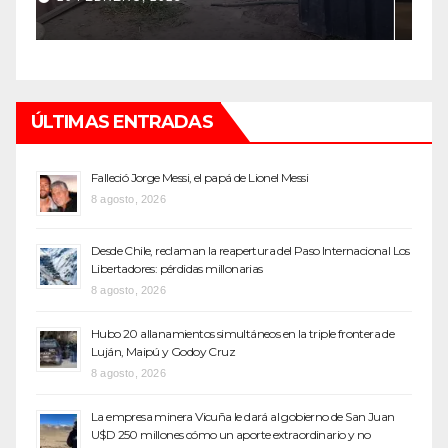
ÚLTIMAS ENTRADAS
Falleció Jorge Messi, el papá de Lionel Messi
8 agosto, 2026
Desde Chile, reclaman la reapertura del Paso Internacional Los
Libertadores: pérdidas millonarias
8 agosto, 2026
Hubo 20 allanamientos simultáneos en la triple frontera de
Luján, Maipú y Godoy Cruz
8 agosto, 2026
La empresa minera Vicuña le dará al gobierno de San Juan
U$D 250 millones cómo un aporte extraordinario y no