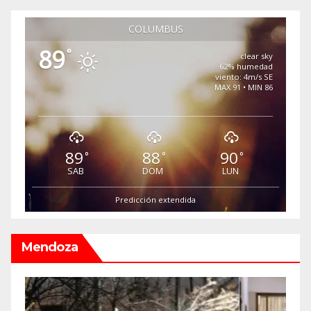
COLUMBUS
89
°
clear sky
62% humedad
viento: 4m/s SE
MAX 91 • MIN 86
89
88
90
°
°
°
SAB
DOM
LUN
Predicción extendida
Mendoza