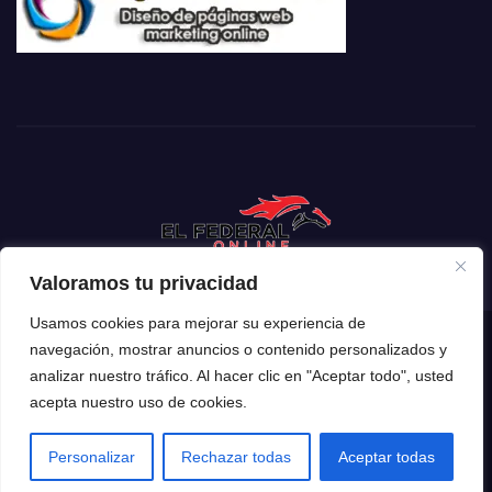
Valoramos tu privacidad
Usamos cookies para mejorar su experiencia de
navegación, mostrar anuncios o contenido personalizados y
Funciona gracias a WordPress
|
Tema: Newsup de
Themeansar
analizar nuestro tráfico. Al hacer clic en "Aceptar todo", usted
acepta nuestro uso de cookies.
Inicio
Mendoza
Argentina
Policiales
Deportes
Espectáculos
El Mundo
Tecnología
Personalizar
Rechazar todas
Aceptar todas