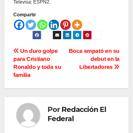
Televisa: ESPN2.
Compartir
Navegación
Un duro golpe
Boca empató en su
para Cristiano
debut en la
de
Ronaldo y toda su
Libertadores
entradas
familia
Por
Redacción El
Federal