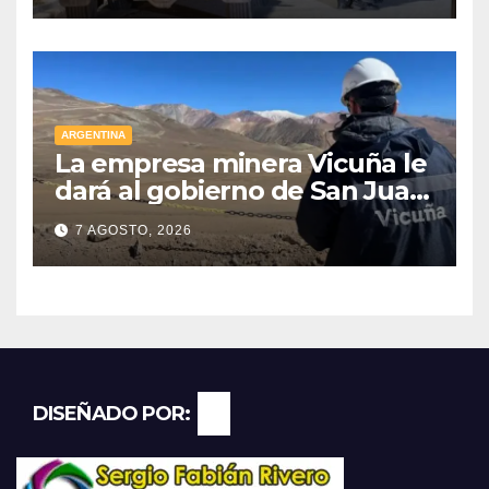
ARGENTINA
La empresa minera Vicuña le
dará al gobierno de San Juan
U$D 250 millones cómo un
7 AGOSTO, 2026
aporte extraordinario y no
reembolsable
DISEÑADO POR: