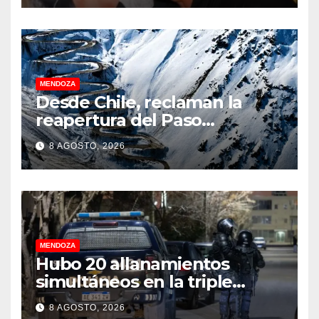
MENDOZA
Desde Chile, reclaman la
reapertura del Paso
Internacional Los
8 AGOSTO, 2026
Libertadores: pérdidas
millonarias
MENDOZA
Hubo 20 allanamientos
simultáneos en la triple
frontera de Luján, Maipú y
8 AGOSTO, 2026
Godoy Cruz