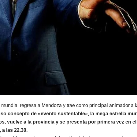
MENDOZA
MENDOZA
Nación se
Men
sumó al
volvi
pedido de
tembl
7 AGOSTO, 2026
7 AGOST
Mendoza para
veci
bloquear los
descr
 mundial regresa a Mendoza y trae como principal animador a l
celulares en
un “
so concepto de «evento sustentable», la mega estrella mun
las cárceles de
aco
s, vuelve a la provincia y se presenta por primera vez en el
a las 22.30.
la provincia
por u