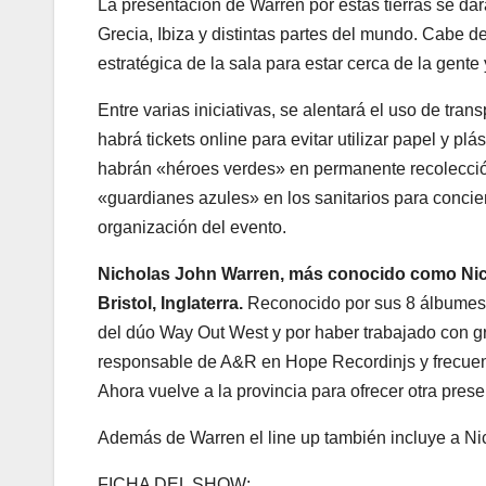
La presentación de Warren por estas tierras se da
Grecia, Ibiza y distintas partes del mundo. Cabe d
estratégica de la sala para estar cerca de la gente
Entre varias iniciativas, se alentará el uso de tran
habrá tickets online para evitar utilizar papel y p
habrán «héroes verdes» en permanente recolección
«guardianes azules» en los sanitarios para concien
organización del evento.
Nicholas John Warren, más conocido como Nick 
Bristol, Inglaterra.
Reconocido por sus 8 álbumes 
del dúo Way Out West y por haber trabajado con 
responsable de A&R en Hope Recordinjs y frecuen
Ahora vuelve a la provincia para ofrecer otra prese
Además de Warren el line up también incluye a Ni
FICHA DEL SHOW: