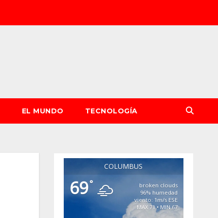
S
EL MUNDO
TECNOLOGÍA
COLUMBUS
69
°
broken clouds
96% humedad
viento: 1m/s ESE
MAX 71 • MIN 67