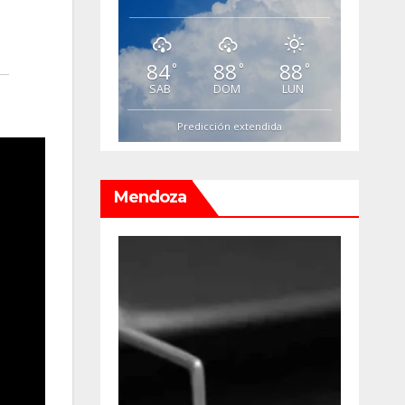
84
88
88
°
°
°
SAB
DOM
LUN
Predicción extendida
Mendoza