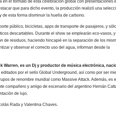
rá en el formato de esta celebración global con presentaciones 
estr
estacar que para dicho evento, la producción realizó una selecc
 y de esta forma disminuir la huella de carbono.
sporte público, bicicletas, apps de transporte de pasajeros, y sól
lásticos descartables. Durante el show se emplearán eco-vasos, y
 de residuos, haciendo hincapié en la separación de los mism
tizar y observar el correcto uso del agua, informan desde la
Warren, es un Dj y productor de música electrónica, naci
editados por el sello Global Underground, así como por ser m
ARGENTINA
ARGENTINA
grupos de renombre mundial como Massive Attack. Además, es e
La empresa
Desa
te compañero y amigo de escenario del argentino Hernán Catt
minera Vicuña
expr
ntación de lujo.
le dará al
camb
colás Rada y Valentina Chaves.
7 AGOSTO, 2026
7 AGOST
gobierno de
para