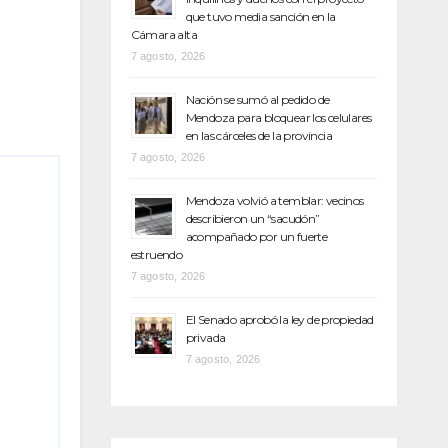
que tuvo media sanción en la
Cámara alta
7 agosto, 2026
Nación se sumó al pedido de
Mendoza para bloquear los celulares
en las cárceles de la provincia
7 agosto, 2026
Mendoza volvió a temblar: vecinos
describieron un “sacudón”
acompañado por un fuerte
estruendo
7 agosto, 2026
El Senado aprobó la ley de propiedad
privada
7 agosto, 2026