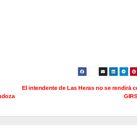
San Juan U$D
y du
250 millones
el p
cómo un
que 
aporte
med
extraordinario
sanc
y no
Cáma
reembolsable
El intendente de Las Heras no se rendirá c
ndoza
GIR