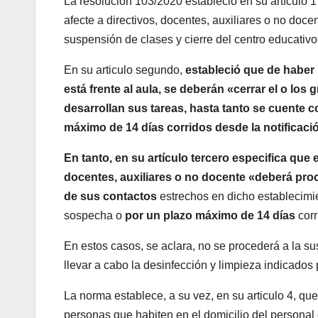
La resolución 103/2020 estableció en su artículo 
afecte a directivos, docentes, auxiliares o no doc
suspensión de clases y cierre del centro educativo p
En su articulo segundo,
estableció que de haber
está frente al aula, se deberán «cerrar el o lo
desarrollan sus tareas, hasta tanto se cuente c
máximo de 14 días corridos desde la notificaci
En tanto, en su artículo tercero especifica qu
docentes, auxiliares o no docente «deberá proc
de sus contactos
estrechos en dicho establecimien
sospecha o
por un plazo máximo de 14 días
corr
En estos casos, se aclara, no se procederá a la s
llevar a cabo la desinfección y limpieza indicados p
La norma establece, a su vez, en su articulo 4, que
personas que habiten en el domicilio del personal d