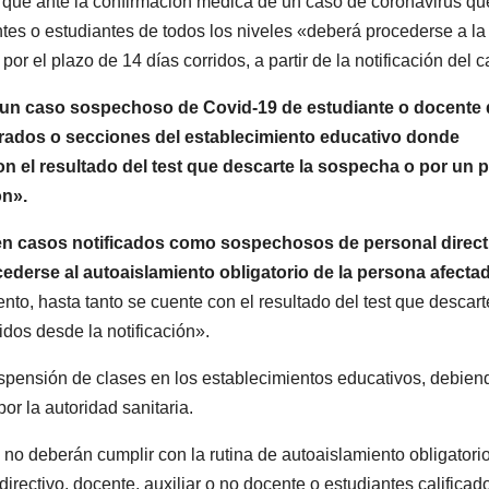
1 que ante la confirmación médica de un caso de coronavirus qu
estru
entes o estudiantes de todos los niveles «deberá procederse a la
or el plazo de 14 días corridos, a partir de la notificación del 
 un caso sospechoso de Covid-19 de estudiante o docente
s grados o secciones del establecimiento educativo donde
on el resultado del test que descarte la sospecha o por un 
ón».
e en casos notificados como sospechosos de personal direct
ederse al autoaislamiento obligatorio de la persona afecta
to, hasta tanto se cuente con el resultado del test que descart
idos desde la notificación».
ARGENTINA
ARGENTINA
La empresa
Desal
uspensión de clases en los establecimientos educativos, debien
minera Vicuña
expré
or la autoridad sanitaria.
le dará al
cambi
7 AGOSTO, 2026
7 AGOSTO,
 no deberán cumplir con la rutina de autoaislamiento obligatori
gobierno de
para 
irectivo, docente, auxiliar o no docente o estudiantes calificad