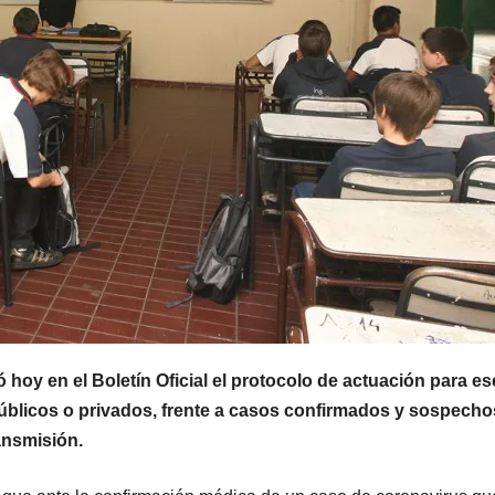
MENDOZA
MENDOZA
Nación se
Mend
sumó al
volvió
pedido de
tembl
7 AGOSTO, 2026
7 AGOSTO,
Mendoza para
vecin
bloquear los
descr
ó hoy en el Boletín Oficial el protocolo de actuación para e
celulares en
un “s
públicos o privados, frente a casos confirmados y sospech
las cárceles de
acom
ansmisión.
la provincia
por un