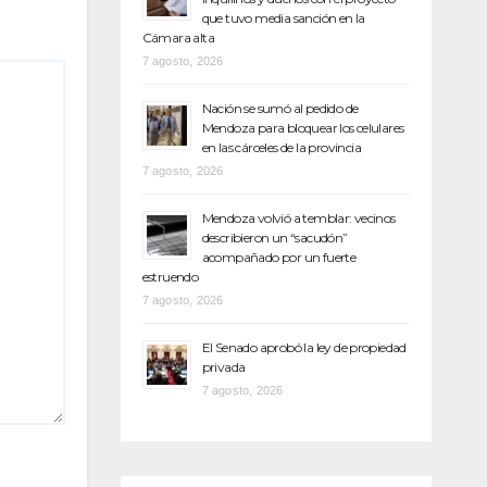
que tuvo media sanción en la
Cámara alta
7 agosto, 2026
Nación se sumó al pedido de
Mendoza para bloquear los celulares
en las cárceles de la provincia
7 agosto, 2026
Mendoza volvió a temblar: vecinos
describieron un “sacudón”
acompañado por un fuerte
estruendo
7 agosto, 2026
El Senado aprobó la ley de propiedad
privada
7 agosto, 2026