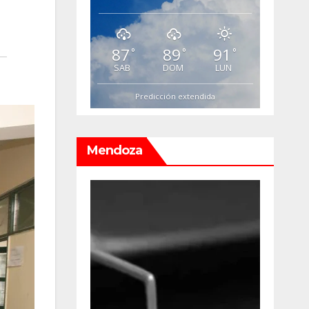
87
89
91
°
°
°
SAB
DOM
LUN
Predicción extendida
Mendoza