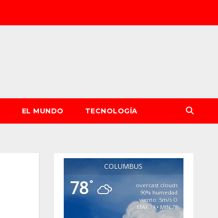
S
EL MUNDO
TECNOLOGÍA
COLUMBUS
78
°
overcast clouds
90% humedad
viento: 5m/s O
MAX 79 • MIN 78