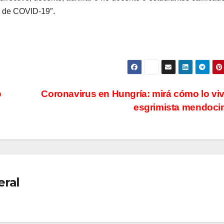
o de COVID-19″.
San Juan U$D
y due
250 millones
el pr
cómo un
que t
aporte
medi
extraordinario
sanci
o
Coronavirus en Hungría: mirá cómo lo vi
esgrimista mendoc
y no
Cámar
reembolsable
eral