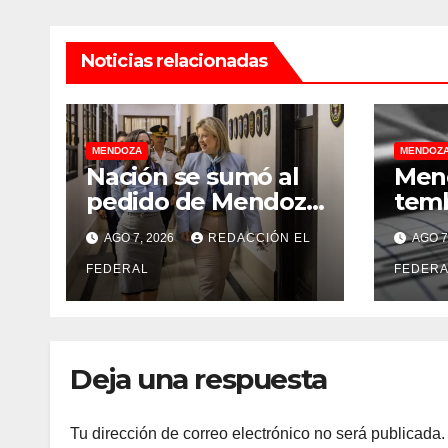
Noticias relacionadas
MENDOZA
MENDOZ
Nación se sumó al
Mend
pedido de Mendoza
temb
para bloquear los
desc
AGO 7, 2026
REDACCIÓN EL
AGO 7
celulares en las
“sa
cárceles de la
FEDERAL
aco
FEDERA
provincia
un f
est
Deja una respuesta
Tu dirección de correo electrónico no será publicada.