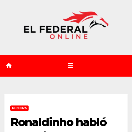
Saltar
al
contenido
MENDOZA
Ronaldinho habló