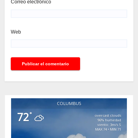
Correo electrónico
Web
COLUMBUS
72
°
overcast clouds
96% humedad
viento: 3m/s S
MAX 74 • MIN 71