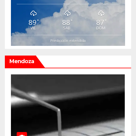
89
88
87
°
°
°
VIE
SAB
DOM
Predicción extendida
Mendoza