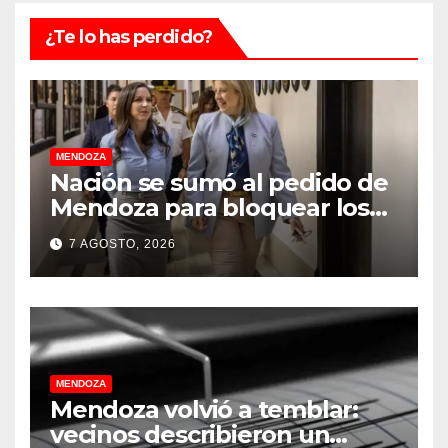
¿Te lo has perdido?
MENDOZA
Nación se sumó al pedido de
Mendoza para bloquear los
celulares en las cárceles de la
7 AGOSTO, 2026
provincia
MENDOZA
Mendoza volvió a temblar:
vecinos describieron un