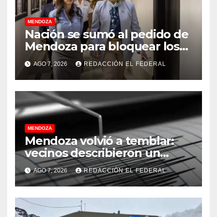
MENDOZA
Nación se sumó al pedido de
Mendoza para bloquear los
celulares en las cárceles de
AGO 7, 2026
REDACCIÓN EL FEDERAL
la provincia
MENDOZA
Mendoza volvió a temblar:
vecinos describieron un
“sacudón” acompañado por
AGO 7, 2026
REDACCIÓN EL FEDERAL
un fuerte estruendo