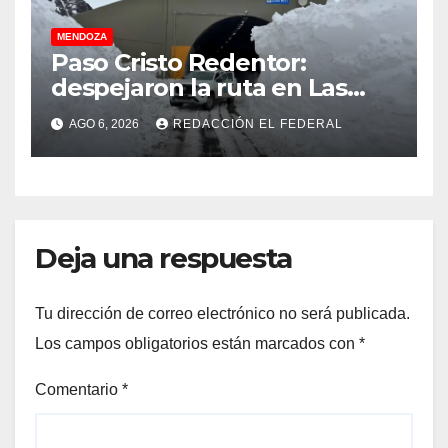
MENDOZA
Paso Cristo Redentor:
despejaron la ruta en Las
Cuevas antes de otro
AGO 6, 2026
REDACCIÓN EL FEDERAL
temporal con unos 1.500
camiones varados
Deja una respuesta
Tu dirección de correo electrónico no será publicada.
Los campos obligatorios están marcados con
*
Comentario
*