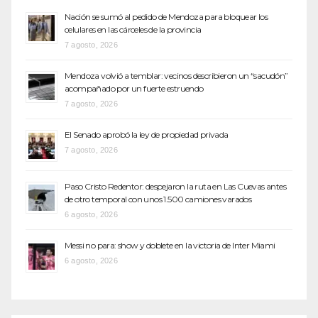
Nación se sumó al pedido de Mendoza para bloquear los
celulares en las cárceles de la provincia
7 agosto, 2026
Mendoza volvió a temblar: vecinos describieron un “sacudón”
acompañado por un fuerte estruendo
7 agosto, 2026
El Senado aprobó la ley de propiedad privada
7 agosto, 2026
Paso Cristo Redentor: despejaron la ruta en Las Cuevas antes
de otro temporal con unos 1.500 camiones varados
6 agosto, 2026
Messi no para: show y doblete en la victoria de Inter Miami
6 agosto, 2026