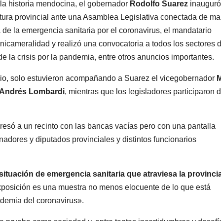
la historia mendocina, el gobernador
Rodolfo Suarez
inauguró
San Juan U$D
y dueñ
atura provincial ante una Asamblea Legislativa conectada de m
 de la emergencia sanitaria por el coronavirus, el mandatario
250 millones
el pro
unicameralidad y realizó una convocatoria a todos los sectores d
cómo un
que tu
e la crisis por la pandemia, entre otros anuncios importantes.
aporte
media
torio, solo estuvieron acompañando a Suarez el vicegobernador
M
extraordinario
sanció
Andrés Lombardi
, mientras que los legisladores participaron d
y no
Cámara
reembolsable
ngresó a un recinto con las bancas vacías pero con una pantalla
adores y diputados provinciales y distintos funcionarios
ituación de emergencia sanitaria que atraviesa la provinci
exposición es una muestra no menos elocuente de lo que está
ndemia del coronavirus».