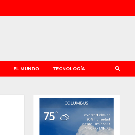
S
EL MUNDO
TECNOLOGÍA
COLUMBUS
75
°
overcast clouds
95% humedad
viento: 1m/s SSO
MAX 77 • MIN 73