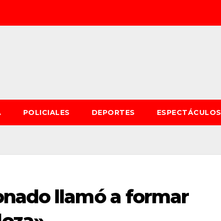
A
POLICIALES
DEPORTES
ESPECTÁCULO
nado llamó a formar
doza»