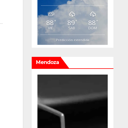
88
89
88
°
°
°
VIE
SAB
DOM
Predicción extendida
Mendoza