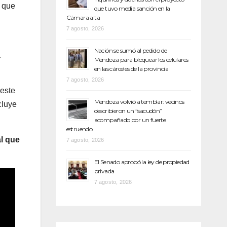
, que
que tuvo media sanción en la
Cámara alta
7 agosto, 2026
Nación se sumó al pedido de
a
Mendoza para bloquear los celulares
en las cárceles de la provincia
7 agosto, 2026
 este
Mendoza volvió a temblar: vecinos
cluye
describieron un “sacudón”
acompañado por un fuerte
estruendo
l
que
7 agosto, 2026
El Senado aprobó la ley de propiedad
privada
7 agosto, 2026