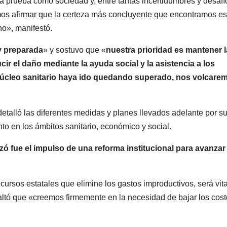
a prueba como sociedad y, entre tantas incertidumbres y desafí
POLICIALES
POLICIALES
mos afirmar que la certeza más concluyente que encontramos es
Delincuente
Cayer
no», manifestó.
abusó de una
miemb
y preparada
» y sostuvo que «
nuestra prioridad es mantener l
anciana tras
una b
6 JUNIO, 2023
20 FEBRERO
cir el daño mediante la ayuda social y la asistencia a los
ingresar en su
que se
 núcleo sanitario haya ido quedando superado, nos volcare
casa de
disfra
detalló las diferentes medidas y planes llevados adelante por s
Mendoza para
policía
to en los ámbitos sanitario, económico y social.
robarle: fue
robar
ó fue el impulso de una reforma institucional para avanzar
filmado
cuando
cursos estatales que elimine los gastos improductivos, será vita
escapaba
saltó que «creemos firmemente en la necesidad de bajar los cos