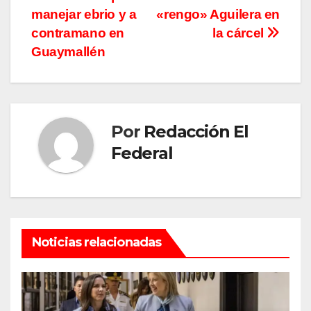
de
manejar ebrio y a
«rengo» Aguilera en
entradas
contramano en
la cárcel
Guaymallén
Por
Redacción El
Federal
Noticias relacionadas