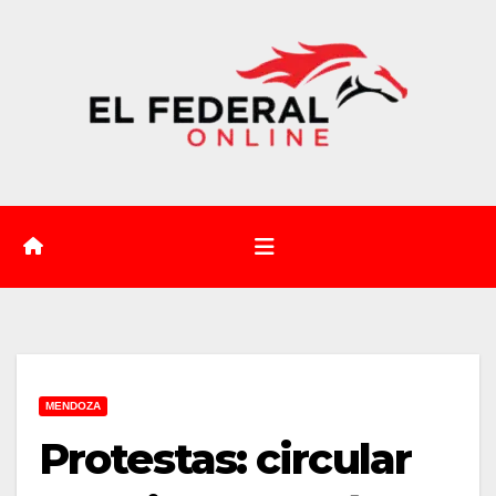
Saltar
al
contenido
MENDOZA
Protestas: circular