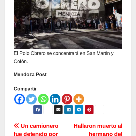
El Polo Obrero se concentrará en San Martín y
Colón.
Mendoza Post
Compartir
Navegación
Un camionero
Hallaron muerto al
fue detenido por
hermano del