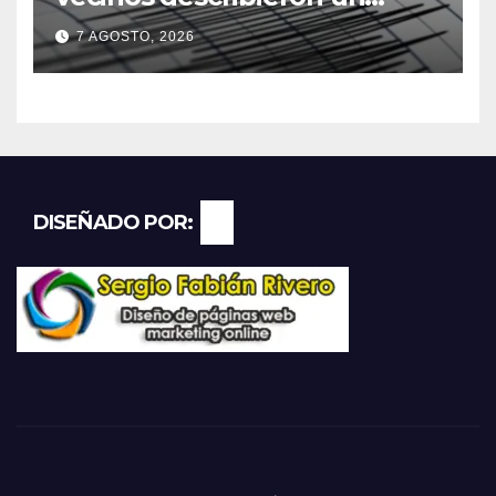
“sacudón” acompañado por
7 AGOSTO, 2026
un fuerte estruendo
DISEÑADO POR: