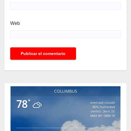
Web
COLUMBUS
78
°
overcast clouds
86% humedad
viento: 3m/s SE
MAX 80 • MIN 76