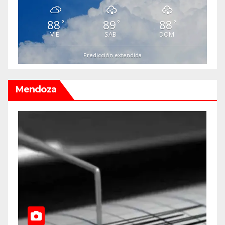
88
89
88
°
°
°
VIE
SAB
DOM
Predicción extendida
Mendoza