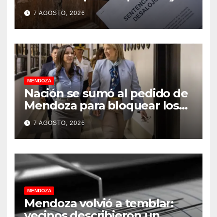
dueños con el proyecto que
7 AGOSTO, 2026
tuvo media sanción en la
Cámara alta
MENDOZA
Nación se sumó al pedido de
Mendoza para bloquear los
celulares en las cárceles de la
7 AGOSTO, 2026
provincia
MENDOZA
Mendoza volvió a temblar:
vecinos describieron un