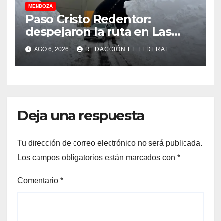
MENDOZA
Paso Cristo Redentor:
despejaron la ruta en Las
Cuevas antes de otro
AGO 6, 2026
REDACCIÓN EL FEDERAL
temporal con unos 1.500
camiones varados
Deja una respuesta
Tu dirección de correo electrónico no será publicada.
Los campos obligatorios están marcados con
*
Comentario
*