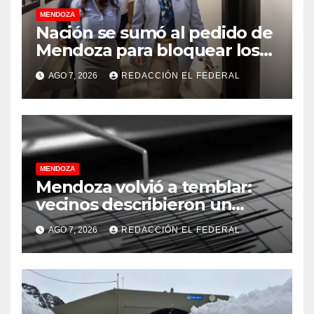
MENDOZA
Nación se sumó al pedido de
Mendoza para bloquear los
celulares en las cárceles de
AGO 7, 2026
REDACCIÓN EL FEDERAL
la provincia
MENDOZA
Mendoza volvió a temblar:
vecinos describieron un
“sacudón” acompañado por
AGO 7, 2026
REDACCIÓN EL FEDERAL
un fuerte estruendo