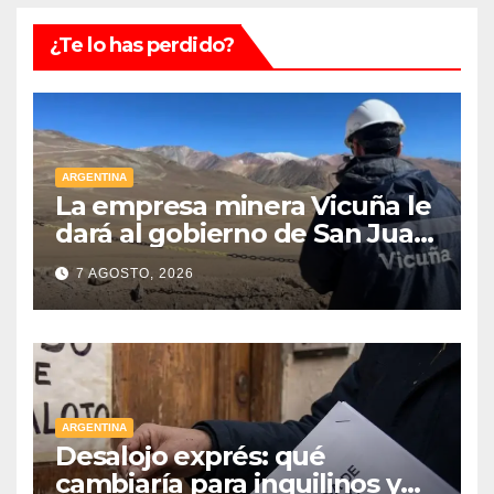
¿Te lo has perdido?
ARGENTINA
La empresa minera Vicuña le
dará al gobierno de San Juan
U$D 250 millones cómo un
7 AGOSTO, 2026
aporte extraordinario y no
reembolsable
ARGENTINA
Desalojo exprés: qué
cambiaría para inquilinos y