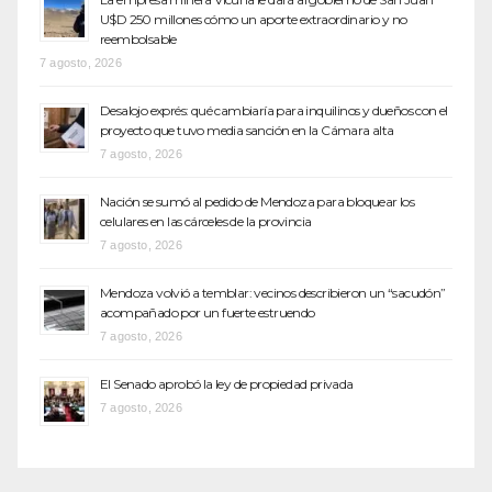
U$D 250 millones cómo un aporte extraordinario y no
reembolsable
7 agosto, 2026
Desalojo exprés: qué cambiaría para inquilinos y dueños con el
proyecto que tuvo media sanción en la Cámara alta
7 agosto, 2026
Nación se sumó al pedido de Mendoza para bloquear los
celulares en las cárceles de la provincia
7 agosto, 2026
Mendoza volvió a temblar: vecinos describieron un “sacudón”
acompañado por un fuerte estruendo
7 agosto, 2026
El Senado aprobó la ley de propiedad privada
7 agosto, 2026