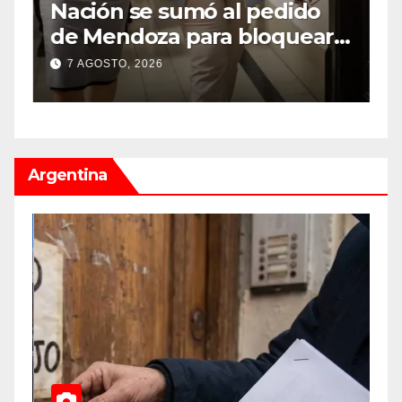
Nación se sumó al pedido
M
de Mendoza para bloquear
v
los celulares en las cárceles
“
7 AGOSTO, 2026
de la provincia
u
Argentina