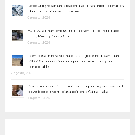
Desde Chile, reclaman la reapertura del Paso Internacional Los
Libertadores: pérdidas millonarias
8 agosto, 2026
Hubo 20 allanamientos simultáneos en la triple frontera de
Luján, Maipú y Godoy Cruz
8 agosto, 2026
La empresa minera Vicuña le dará al gobierno de San Juan
U$D 250 millones cómo un aporte extraordinario y no
reembolsable
7 agosto, 2026
Desalojo exprés: qué cambiaría para inquilinos y dueños con el
proyecto que tuvo media sanción en la Cámara alta
7 agosto, 2026