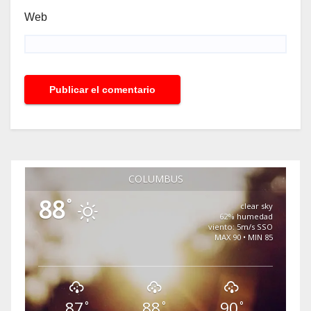
Web
COLUMBUS
88
°
clear sky
62% humedad
viento: 5m/s SSO
MAX 90 • MIN 85
87
88
90
°
°
°