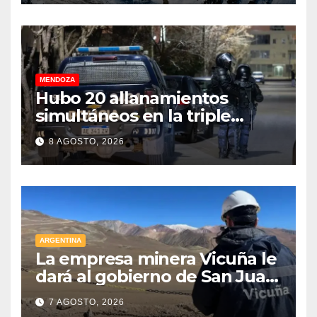
millonarias
MENDOZA
Hubo 20 allanamientos
simultáneos en la triple
frontera de Luján, Maipú y
8 AGOSTO, 2026
Godoy Cruz
ARGENTINA
La empresa minera Vicuña le
dará al gobierno de San Juan
U$D 250 millones cómo un
7 AGOSTO, 2026
aporte extraordinario y no