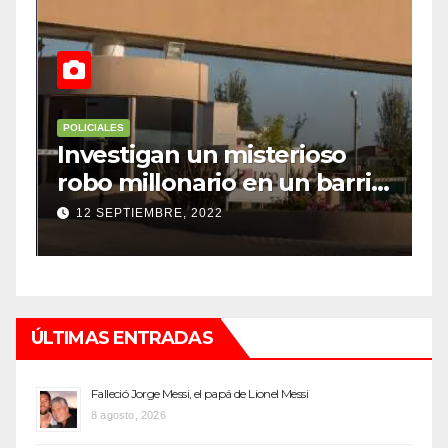
POLICIALES
P
Investigan un misterioso
L
robo millonario en un barrio
s
top de Maipú
h
12 SEPTIEMBRE, 2022
ÚLTIMAS ENTRADAS
Falleció Jorge Messi, el papá de Lionel Messi
8 agosto, 2026