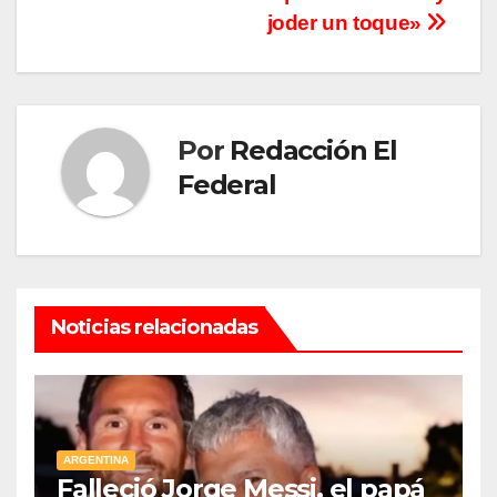
entradas
joder un toque»
Por
Redacción El
Federal
Noticias relacionadas
ARGENTINA
Falleció Jorge Messi, el papá