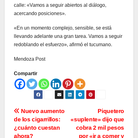
calle: «Vamos a seguir abiertos al diálogo,
acercando posiciones».
«En un momento complejo, sensible, se está
llevando adelante una gran tarea. Vamos a seguir
redoblando el esfuerzo», afirmó el tucumano.
Mendoza Post
Compartir
Navegación
Nuevo aumento
Piquetero
de los cigarrillos:
«suplente» dijo que
de
¿cuánto cuestan
cobra 2 mil pesos
ahora?
por «ir a comer y