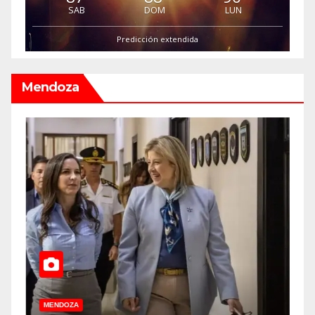
SAB
DOM
LUN
Predicción extendida
Mendoza
MENDOZA
M