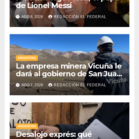
de Lionel Messi
AGO 8, 2026
REDACCIÓN EL FEDERAL
ARGENTINA
La empresa minera Vicuña le
dará al gobierno de San Juan
U$D 250 millones cómo un
AGO 7, 2026
REDACCIÓN EL FEDERAL
aporte extraordinario y no
reembolsable
ARGENTINA
Desalojo exprés: qué