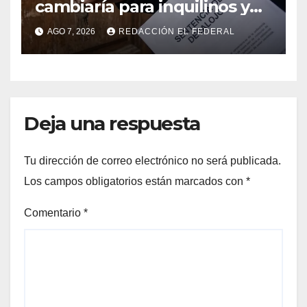
cambiaría para inquilinos y
dueños con el proyecto que
AGO 7, 2026
REDACCIÓN EL FEDERAL
tuvo media sanción en la
Cámara alta
Deja una respuesta
Tu dirección de correo electrónico no será publicada.
Los campos obligatorios están marcados con
*
Comentario
*