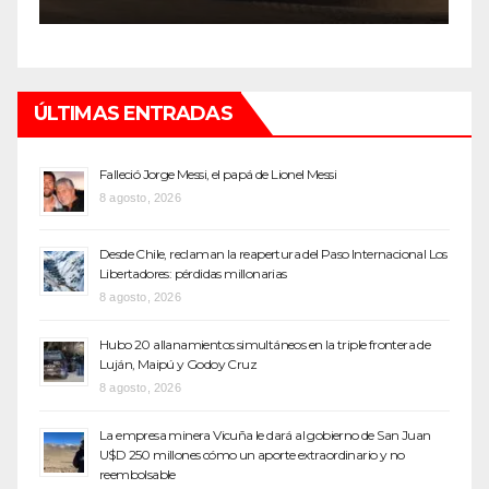
ÚLTIMAS ENTRADAS
Falleció Jorge Messi, el papá de Lionel Messi
8 agosto, 2026
Desde Chile, reclaman la reapertura del Paso Internacional Los
Libertadores: pérdidas millonarias
8 agosto, 2026
Hubo 20 allanamientos simultáneos en la triple frontera de
Luján, Maipú y Godoy Cruz
8 agosto, 2026
La empresa minera Vicuña le dará al gobierno de San Juan
U$D 250 millones cómo un aporte extraordinario y no
reembolsable