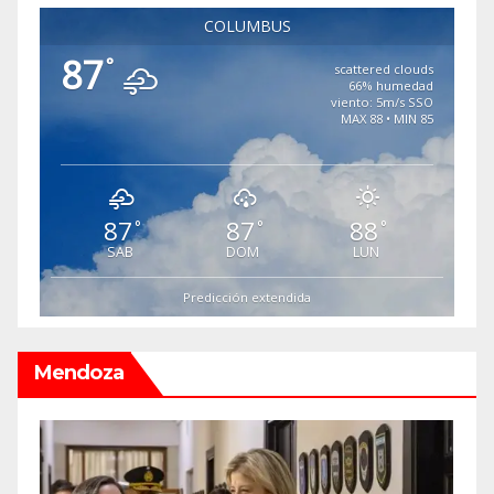
COLUMBUS
87
°
scattered clouds
66% humedad
viento: 5m/s SSO
MAX 88 • MIN 85
87
87
88
°
°
°
SAB
DOM
LUN
Predicción extendida
Mendoza