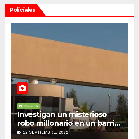
Policiales
POLICIALES
P
Investigan un misterioso
L
robo millonario en un barrio
s
top de Maipú
h
12 SEPTIEMBRE, 2022