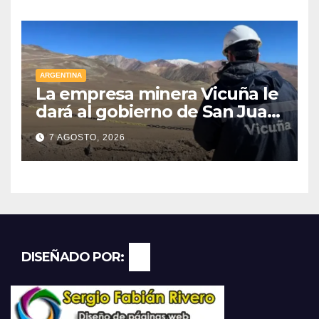
ARGENTINA
La empresa minera Vicuña le
dará al gobierno de San Juan
U$D 250 millones cómo un
7 AGOSTO, 2026
aporte extraordinario y no
reembolsable
DISEÑADO POR: