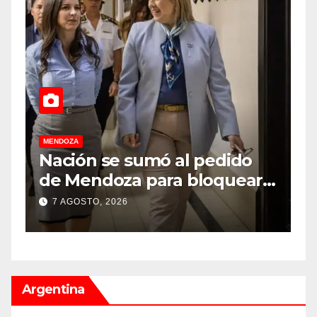
MENDOZA
M
Nación se sumó al pedido
M
de Mendoza para bloquear
v
los celulares en las cárceles
“
7 AGOSTO, 2026
de la provincia
u
Argentina