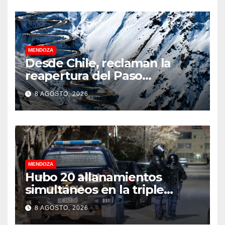
MENDOZA
Desde Chile, reclaman la
reapertura del Paso
Internacional Los
8 AGOSTO, 2026
Libertadores: pérdidas
millonarias
MENDOZA
Hubo 20 allanamientos
simultáneos en la triple
frontera de Luján, Maipú y
8 AGOSTO, 2026
Godoy Cruz