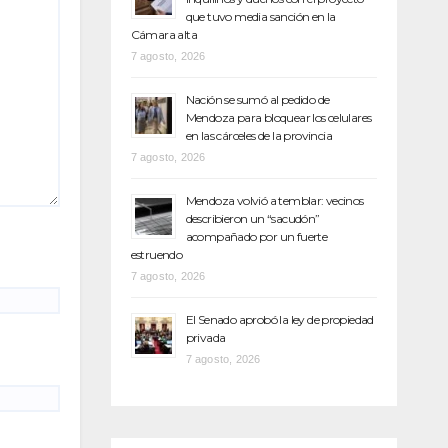
que tuvo media sanción en la
Cámara alta
7 agosto, 2026
Nación se sumó al pedido de
Mendoza para bloquear los celulares
en las cárceles de la provincia
7 agosto, 2026
Mendoza volvió a temblar: vecinos
describieron un “sacudón”
acompañado por un fuerte
estruendo
7 agosto, 2026
El Senado aprobó la ley de propiedad
privada
7 agosto, 2026