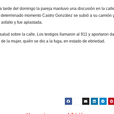
estrue
 la tarde del domingo la pareja mantuvo una discusión en la call
En determinado momento Castro González se subió a su camión 
 asfalto y fue aplastada.
ud sobre la calle. Los testigos llamaron al 911 y aportaron d
 de la mujer, quién se dio a la fuga, en estado de ebriedad.
ARGENTINA
ARGENTINA
La empresa
Desalo
minera Vicuña
exprés
le dará al
cambia
7 AGOSTO, 2026
7 AGOSTO, 2
gobierno de
para in