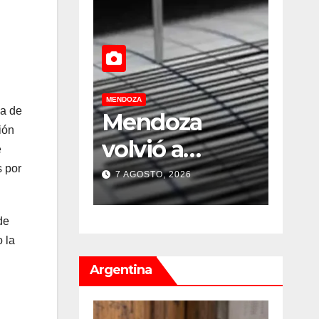
MENDOZA
MENDOZA
la de
za
Paso Cristo
Dis
ión
a
Redentor:
ope
e
s por
r:
despejaron la
el 
026
6 AGOSTO, 2026
5 AGO
s
ruta en Las
Me
de
bieron
Cuevas antes
ter
 la
cudón”
de otro
con
Argentina
añado
temporal con
del
 fuerte
unos 1.500
det