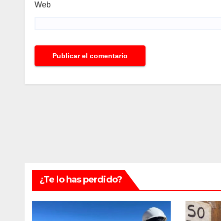
Web
¿Te lo has perdido?