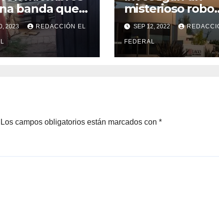
na banda que
misterioso robo
POLICIALES
POLICIALES
Delincuente
Cayer
isfrazaban de
millonario en un
0, 2023
REDACCIÓN EL
SEP 12, 2022
REDACCI
cía para robar
barrio top de M
abusó de una
miemb
L
FEDERAL
anciana tras
una b
6 JUNIO, 2023
20 FEBRERO
ingresar en su
que se
casa de
disfra
Mendoza para
policía
Los campos obligatorios están marcados con
*
robarle: fue
robar
filmado
cuando
escapaba