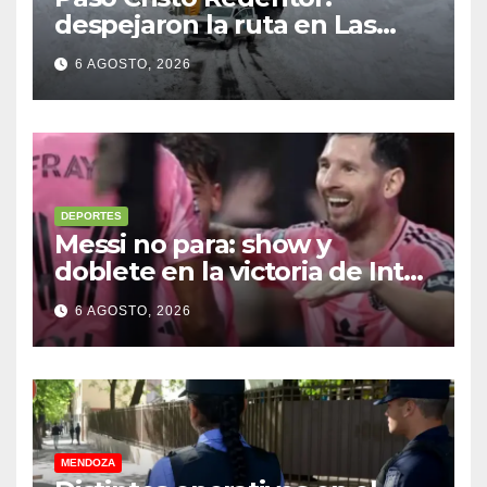
despejaron la ruta en Las
Cuevas antes de otro
6 AGOSTO, 2026
temporal con unos 1.500
camiones varados
DEPORTES
Messi no para: show y
doblete en la victoria de Inter
Miami
6 AGOSTO, 2026
MENDOZA