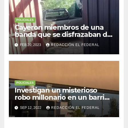
POLICIALES
Cayeron miembros de una
banda que se disfrazaban de
policía para robar
FEB 20, 2023
REDACCIÓN EL FEDERAL
POLICIALES
Investigan un misterioso
robo millonario en un barrio
top de Maipú
SEP 12, 2022
REDACCIÓN EL FEDERAL