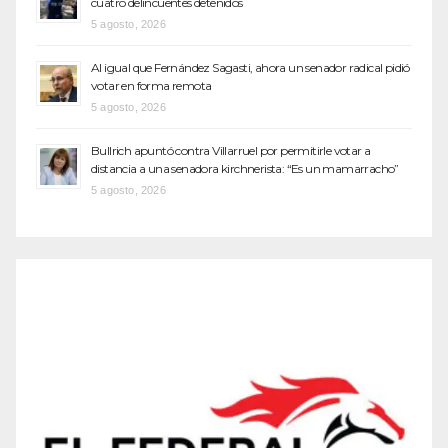
cuatro delincuentes detenidos
5 agosto, 2026
Al igual que Fernández Sagasti, ahora un senador radical pidió
votar en forma remota
5 agosto, 2026
Bullrich apuntó contra Villarruel por permitirle votar a
distancia a una senadora kirchnerista: “Es un mamarracho”
5 agosto, 2026