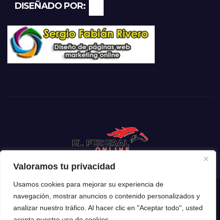
DISEÑADO POR:
Valoramos tu privacidad
Usamos cookies para mejorar su experiencia de
navegación, mostrar anuncios o contenido personalizados y
Funciona gracias a WordPress
|
Tema: Newsup de
Themeansar
analizar nuestro tráfico. Al hacer clic en "Aceptar todo", usted
acepta nuestro uso de cookies.