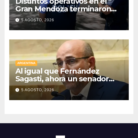
Distintos operativos en el
Gran Mendoza terminaron
con cuatro delincuentes
5 AGOSTO, 2026
detenidos
ARGENTINA
Al igual que Fernández
Sagasti, ahora un senador
radical pidió votar en forma
5 AGOSTO, 2026
remota