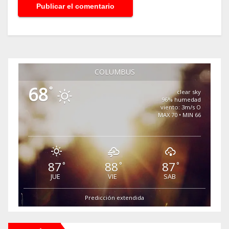
COLUMBUS
68
°
clear sky
96% humedad
viento: 3m/s O
MAX 70 • MIN 66
87
88
87
°
°
°
JUE
VIE
SAB
Predicción extendida