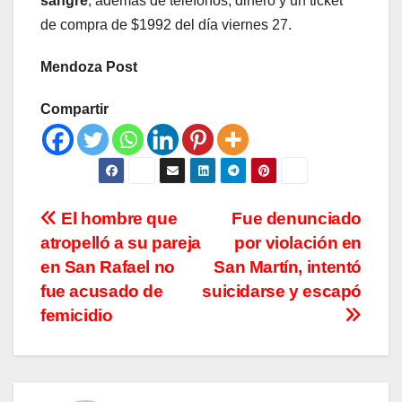
sangre
, además de teléfonos, dinero y un ticket
de compra de $1992 del día viernes 27.
Mendoza Post
Compartir
Navegación
El hombre que
Fue denunciado
atropelló a su pareja
por violación en
de
en San Rafael no
San Martín, intentó
entradas
fue acusado de
suicidarse y escapó
femicidio