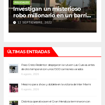
POLICIALES
P
Investigan un misterioso
L
robo millonario en un barrio
s
top de Maipú
h
12 SEPTIEMBRE, 2022
ÚLTIMAS ENTRADAS
Paso Cristo Redentor: despejaron la ruta en Las Cuevas antes
de otro temporal con unos 1.500 camiones varados
6 agosto, 2026
Messi no para: show y doblete en la victoria de Inter Miami
6 agosto, 2026
Distintos operativos en el Gran Mendoza terminaron con