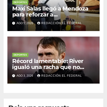
DEPORTES
Maxi Salas llegó a Mendoza
para reforzar a
Independiente Rivadavia
AGO 5, 2026
REDACCIÓN EL FEDERAL
DEPORTES
Récord lamentable: River
igualó una racha que no
sufría desde 1911: ¿Coudet
AGO 3, 2026
REDACCIÓN EL FEDERAL
debe irse?