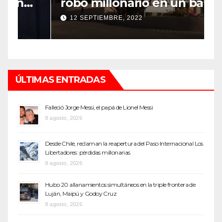
robo millonario en un barrio
s
top de Maipú
h
12 SEPTIEMBRE, 2022
ÚLTIMAS ENTRADAS
Falleció Jorge Messi, el papá de Lionel Messi
8 agosto, 2026
Desde Chile, reclaman la reapertura del Paso Internacional Los
Libertadores: pérdidas millonarias
8 agosto, 2026
Hubo 20 allanamientos simultáneos en la triple frontera de
Luján, Maipú y Godoy Cruz
8 agosto, 2026