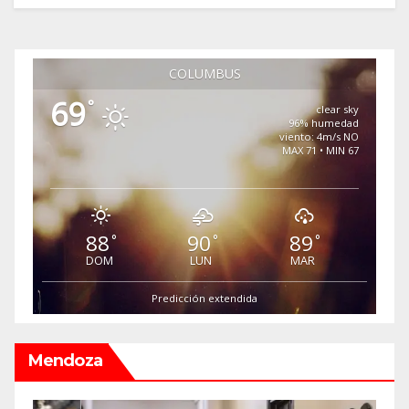
COLUMBUS
69
°
clear sky
96% humedad
viento: 4m/s NO
MAX 71 • MIN 67
88
90
89
°
°
°
DOM
LUN
MAR
Predicción extendida
Mendoza