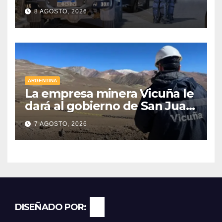
frontera de Luján, Maipú y
8 AGOSTO, 2026
Godoy Cruz
ARGENTINA
La empresa minera Vicuña le
dará al gobierno de San Juan
U$D 250 millones cómo un
7 AGOSTO, 2026
aporte extraordinario y no
reembolsable
DISEÑADO POR: