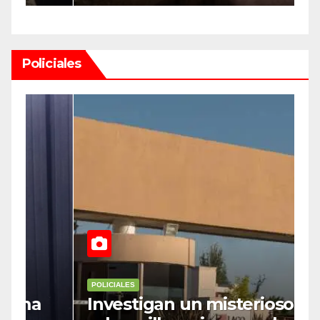
Cámara alta
Policiales
POLICIALES
P
Investigan un misterioso
L