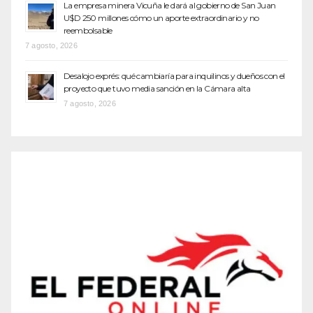
La empresa minera Vicuña le dará al gobierno de San Juan
U$D 250 millones cómo un aporte extraordinario y no
reembolsable
7 agosto, 2026
Desalojo exprés: qué cambiaría para inquilinos y dueños con el
proyecto que tuvo media sanción en la Cámara alta
7 agosto, 2026