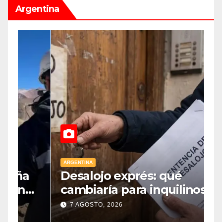
Argentina
ARGENTINA
A
Desalojo exprés: qué
E
cambiaría para inquilinos y
p
dueños con el proyecto que
7 AGOSTO, 2026
tuvo media sanción en la