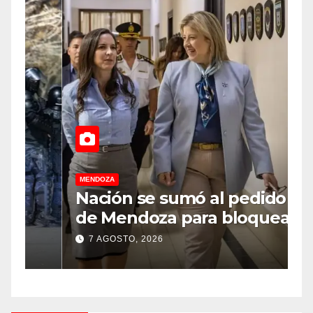
MENDOZA
M
Nación se sumó al pedido
M
de Mendoza para bloquear
v
los celulares en las cárceles
“
7 AGOSTO, 2026
de la provincia
u