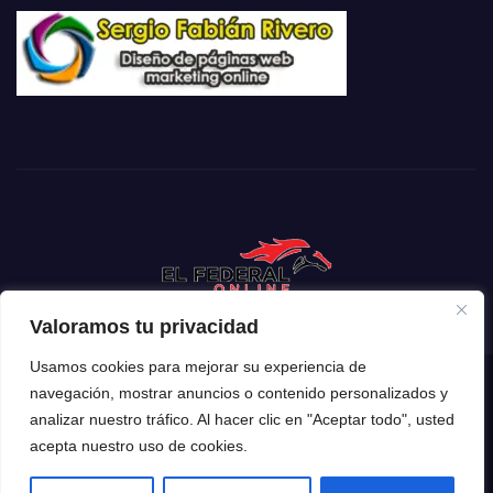
Valoramos tu privacidad
Usamos cookies para mejorar su experiencia de
navegación, mostrar anuncios o contenido personalizados y
Funciona gracias a WordPress
|
Tema: Newsup de
Themeansar
analizar nuestro tráfico. Al hacer clic en "Aceptar todo", usted
acepta nuestro uso de cookies.
Inicio
Mendoza
Argentina
Policiales
Deportes