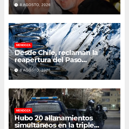
8 AGOSTO, 2026
MENDOZA
Desde Chile, reclaman la
reapertura del Paso
Internacional Los
8 AGOSTO, 2026
Libertadores: pérdidas
millonarias
MENDOZA
Hubo 20 allanamientos
simultáneos en la triple