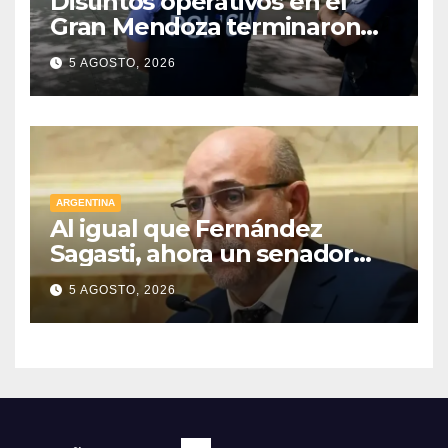
Distintos operativos en el
Gran Mendoza terminaron
con cuatro delincuentes
5 AGOSTO, 2026
detenidos
ARGENTINA
Al igual que Fernández
Sagasti, ahora un senador
radical pidió votar en forma
5 AGOSTO, 2026
remota