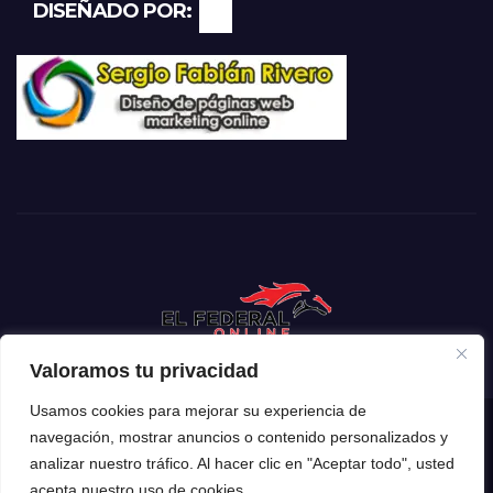
DISEÑADO POR:
Valoramos tu privacidad
Usamos cookies para mejorar su experiencia de
navegación, mostrar anuncios o contenido personalizados y
Funciona gracias a WordPress
|
Tema: Newsup de
Themeansar
analizar nuestro tráfico. Al hacer clic en "Aceptar todo", usted
acepta nuestro uso de cookies.