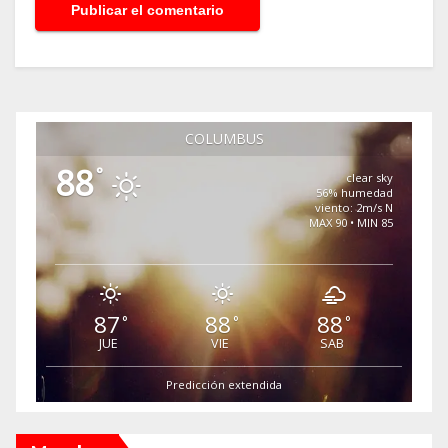
COLUMBUS
88
°
clear sky
56% humedad
viento: 2m/s N
MAX 90 • MIN 85
87
88
88
°
°
°
JUE
VIE
SAB
Predicción extendida