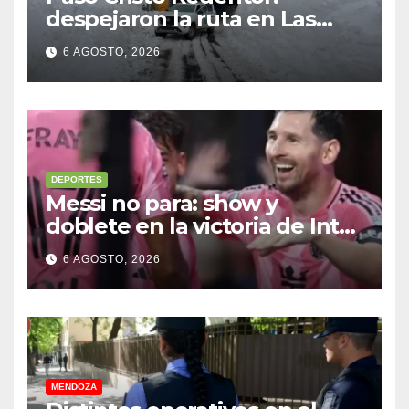
despejaron la ruta en Las
Cuevas antes de otro
6 AGOSTO, 2026
temporal con unos 1.500
camiones varados
DEPORTES
Messi no para: show y
doblete en la victoria de Inter
Miami
6 AGOSTO, 2026
MENDOZA