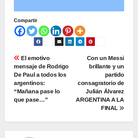
Compartir
Navegación
El emotivo
Con un Messi
mensaje de Rodrigo
brillante y un
de
De Paul a todos los
partido
entradas
argentinos:
consagratorio de
“Mañana pase lo
Julián Álvarez
que pase…”
ARGENTINA A LA
FINAL