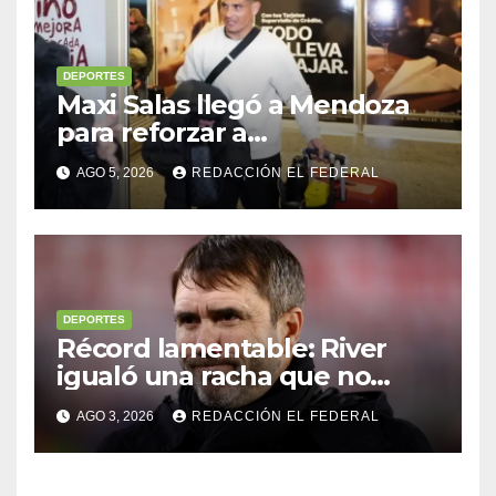
DEPORTES
Maxi Salas llegó a Mendoza
para reforzar a
Independiente Rivadavia
AGO 5, 2026
REDACCIÓN EL FEDERAL
DEPORTES
Récord lamentable: River
igualó una racha que no
sufría desde 1911: ¿Coudet
AGO 3, 2026
REDACCIÓN EL FEDERAL
debe irse?