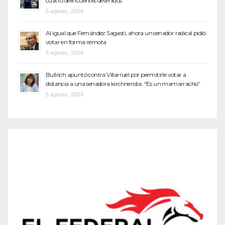
cuatro delincuentes detenidos
5 agosto, 2026
Al igual que Fernández Sagasti, ahora un senador radical pidió
votar en forma remota
5 agosto, 2026
Bullrich apuntó contra Villarruel por permitirle votar a
distancia a una senadora kirchnerista: “Es un mamarracho”
5 agosto, 2026