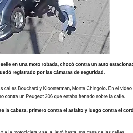
MENDOZA
MENDOZA
Desde Chile,
Hubo 
reclaman la
allan
eelie en una moto robada, chocó contra un auto estaciona
reapertura del
simul
quedó registrado por las cámaras de seguridad.
8 AGOSTO, 2026
8 AGOSTO,
Paso
en la t
as calles Bouchard y Kloosterman, Monte Chingolo. En el video
Internacional
fronte
o contra un Peugeot 206 que estaba frenado sobre la calle.
Los
Luján
se la cabeza, primero contra el asfalto y luego contra el cor
Libertadores:
Godoy
pérdidas
 a la motocicleta y se la llevó hasta una casa de las calles