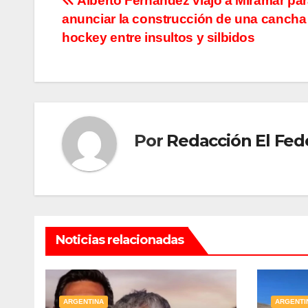
Navegación
Alberto Fernández viajó a Miramar pa
anunciar la construcción de una cancha
de
hockey entre insultos y silbidos
entradas
Por
Redacción El Fed
Noticias relacionadas
ARGENTINA
ARGENTI