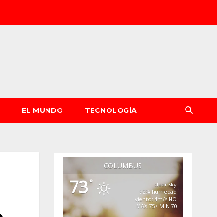
S
EL MUNDO
TECNOLOGÍA
COLUMBUS
73
°
clear sky
92% humedad
viento: 4m/s NO
MAX 75 • MIN 70
o