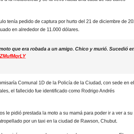
millonarias
ulo tenía pedido de captura por hurto del 21 de diciembre de 20
luado en alrededor de 11.000 dólares.
 moto que era robada a un amigo. Chico y murió. Sucedió e
/IZMufMqrLY
omisaría Comunal 1D de la Policía de la Ciudad, con sede en e
ales, el fallecido fue identificado como Rodrigo Andrés
ARGENTINA
ARGENTINA
Falleció Jorge
La e
Messi, el papá
miner
os le pidió prestada la moto a su mamá para poder ir a ver a su
de Lionel
le dar
tropellado por un taxi en la ciudad de Rawson, Chubut.
8 AGOSTO, 2026
7 AGOSTO
Messi
gobie