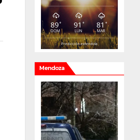
89
91
81
°
°
°
DOM
LUN
MAR
Predicción extendida
Mendoza