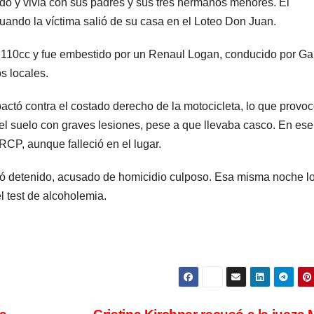
o y vivía con sus padres y sus tres hermanos menores. El
San 
cuando la víctima salió de su casa en el Loteo Don Juan.
250 m
 110cc y fue embestido por un Renaul Logan, conducido por Ga
cómo
s locales.
aport
mpactó contra el costado derecho de la motocicleta, lo que provo
extra
 el suelo con graves lesiones, pese a que llevaba casco. En ese
CP, aunque falleció en el lugar.
y no
uedó detenido, acusado de homicidio culposo. Esa misma noche l
reem
el test de alcoholemia.