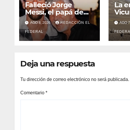
Falleció Jorge
La e
Messi, el papá de
Vicu
Lionel Messi
gobi
AGO 8, 2026
REDACCIÓN EL
AGO 7
Juan
FEDERAL
mill
FEDERA
apor
extr
ree
Deja una respuesta
Tu dirección de correo electrónico no será publicada.
Comentario
*