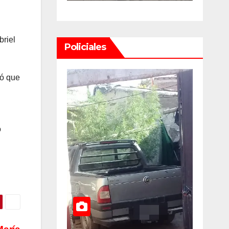
Juan U$D
y dueños con
illones
el proyecto
briel
Policiales
 un
que tuvo
e
media
có que
ordinario
sanción en la
Cámara alta
o
bolsable