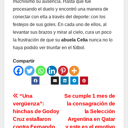
muchísimo su ausencia. Hasta que fue
procesando el duelo y encontró una manera de
conectar con ella a través del deporte: con los
festejos de sus goles. En cada uno de ellos, al
levantar sus brazos y mirar al cielo, cura un poco
la frustración de que su
abuela Celia
nunca no lo
haya podido ver triunfar en el fútbol.
Compartir
Navegación
“Una
Se cumple 1 mes de
vergüenza”:
la consagración de
de
hinchas de Godoy
la Selección
entradas
Cruz estallaron
Argentina en Qatar
contra Fernando
y este es el emotivo