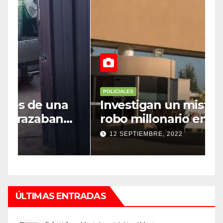
POLICIALES
P
Investigan un misterioso
L
robo millonario en un barrio
s
top de Maipú
h
12 SEPTIEMBRE, 2022
ÚLTIMAS ENTRADAS