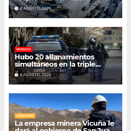
Internacional Los
8 AGOSTO, 2026
Libertadores: pérdidas
millonarias
MENDOZA
Hubo 20 allanamientos
simultáneos en la triple
frontera de Luján, Maipú y
8 AGOSTO, 2026
Godoy Cruz
ARGENTINA
La empresa minera Vicuña le
dará al gobierno de San Juan