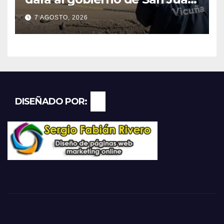
U$D 250 millones cómo un
7 AGOSTO, 2026
aporte extraordinario y no
reembolsable
DISEÑADO POR: