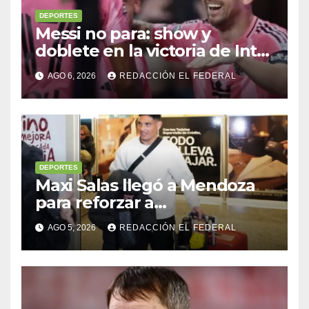
DEPORTES
Messi no para: show y
doblete en la victoria de Inter
Miami
AGO 6, 2026
REDACCIÓN EL FEDERAL
DEPORTES
Maxi Salas llegó a Mendoza
para reforzar a
Independiente Rivadavia
AGO 5, 2026
REDACCIÓN EL FEDERAL