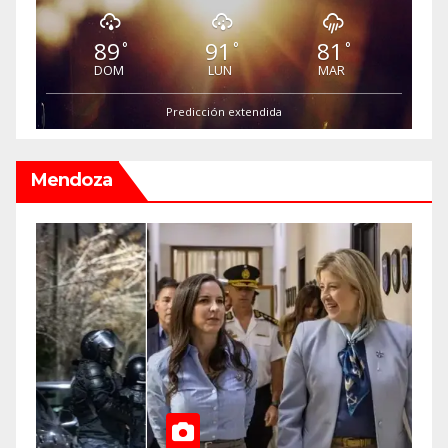
89
91
81
°
°
°
DOM
LUN
MAR
Predicción extendida
Mendoza