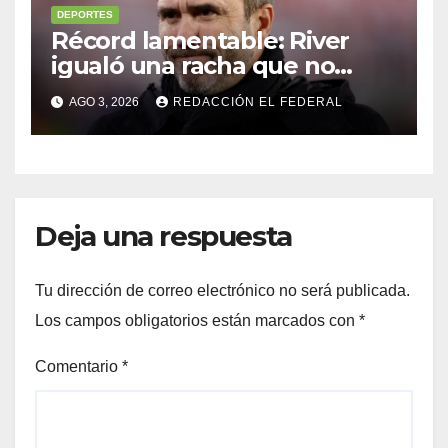
DEPORTES
Récord lamentable: River
igualó una racha que no
sufría desde 1911: ¿Coudet
AGO 3, 2026
REDACCIÓN EL FEDERAL
debe irse?
Deja una respuesta
Tu dirección de correo electrónico no será publicada.
Los campos obligatorios están marcados con
*
Comentario
*