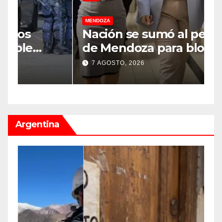
MENDOZA
M
Nación se sumó al pedido
M
de Mendoza para bloquear
v
los celulares en las cárceles
“
7 AGOSTO, 2026
de la provincia
u
Argentina