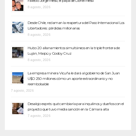
Falleció Jorge Messi, el papá de Lionel Messi
8 agosto, 2026
Desde Chile, reclaman la reapertura del Paso Internacional Los
Libertadores: pérdidas millonarias
8 agosto, 2026
Hubo 20 allanamientos simultáneos en la triple frontera de
Luján, Maipú y Godoy Cruz
8 agosto, 2026
La empresa minera Vicuña le dará al gobierno de San Juan
U$D 250 millones cómo un aporte extraordinario y no
reembolsable
7 agosto, 2026
Desalojo exprés: qué cambiaría para inquilinos y dueños con el
proyecto que tuvo media sanción en la Cámara alta
7 agosto, 2026