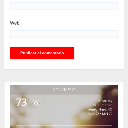
Web
COLUMBUS
73
°
clear sky
92% humedad
viento: 4m/s NO
MAX 75 • MIN 70