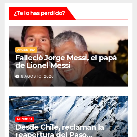
¿Te lo has perdido?
ARGENTINA
Falleció Jorge Messi, el papá
de Lionel Messi
8 AGOSTO, 2026
MENDOZA
Desde Chile, reclaman la
reapertura del Paso