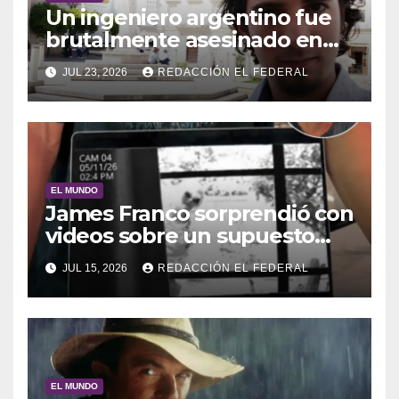
Un ingeniero argentino fue
brutalmente asesinado en
Madrid por un hombre que
JUL 23, 2026
REDACCIÓN EL FEDERAL
sospechaba que era el
amante de su esposa
EL MUNDO
James Franco sorprendió con
videos sobre un supuesto
encuentro con un ser
JUL 15, 2026
REDACCIÓN EL FEDERAL
extraterrestre
EL MUNDO