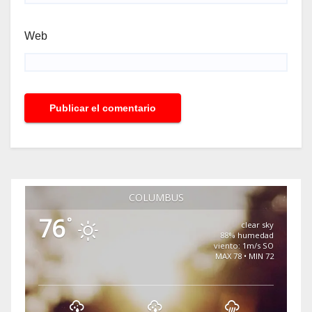
Web
COLUMBUS
76
°
clear sky
88% humedad
viento: 1m/s SO
MAX 78 • MIN 72