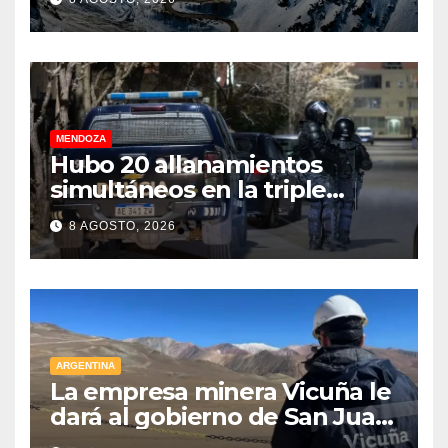
Libertadores: pérdidas
millonarias
MENDOZA
Hubo 20 allanamientos
simultáneos en la triple
frontera de Luján, Maipú y
8 AGOSTO, 2026
Godoy Cruz
ARGENTINA
La empresa minera Vicuña le
dará al gobierno de San Juan
U$D 250 millones cómo un