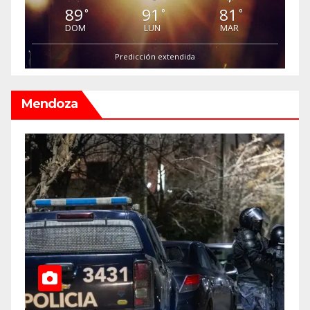
89
91
81
°
°
°
DOM
LUN
MAR
Predicción extendida
Mendoza