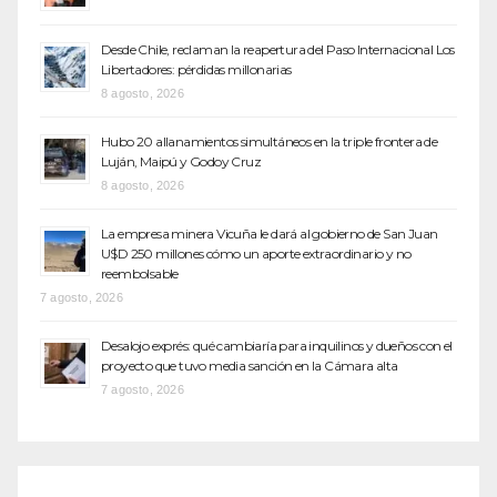
Desde Chile, reclaman la reapertura del Paso Internacional Los
Libertadores: pérdidas millonarias
8 agosto, 2026
Hubo 20 allanamientos simultáneos en la triple frontera de
Luján, Maipú y Godoy Cruz
8 agosto, 2026
La empresa minera Vicuña le dará al gobierno de San Juan
U$D 250 millones cómo un aporte extraordinario y no
reembolsable
7 agosto, 2026
Desalojo exprés: qué cambiaría para inquilinos y dueños con el
proyecto que tuvo media sanción en la Cámara alta
7 agosto, 2026