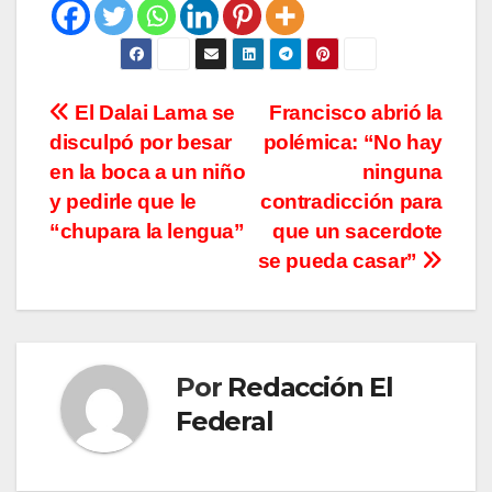
Navegación
El Dalai Lama se
Francisco abrió la
disculpó por besar
polémica: “No hay
de
en la boca a un niño
ninguna
entradas
y pedirle que le
contradicción para
“chupara la lengua”
que un sacerdote
se pueda casar”
Por
Redacción El
Federal