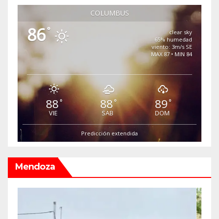
COLUMBUS
86
°
clear sky
65% humedad
viento: 3m/s SE
MAX 87 • MIN 84
88
88
89
°
°
°
VIE
SAB
DOM
Predicción extendida
Mendoza