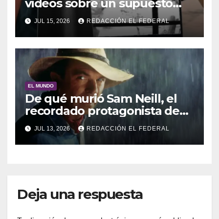
videos sobre un supuesto
encuentro con un ser
JUL 15, 2026
REDACCIÓN EL FEDERAL
extraterrestre
EL MUNDO
De qué murió Sam Neill, el
recordado protagonista de
Jurassic Park
JUL 13, 2026
REDACCIÓN EL FEDERAL
Deja una respuesta