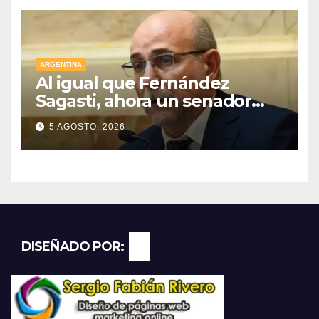
ARGENTINA
Al igual que Fernández
Sagasti, ahora un senador
radical pidió votar en forma
5 AGOSTO, 2026
remota
DISEÑADO POR: