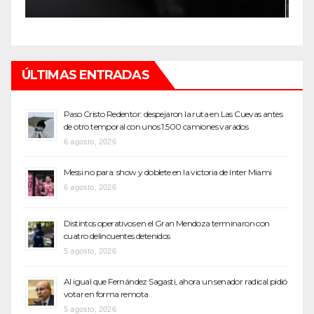
o
ÚLTIMAS ENTRADAS
Paso Cristo Redentor: despejaron la ruta en Las Cuevas antes
de otro temporal con unos 1.500 camiones varados
6 agosto, 2026
Messi no para: show y doblete en la victoria de Inter Miami
6 agosto, 2026
Distintos operativos en el Gran Mendoza terminaron con
cuatro delincuentes detenidos
5 agosto, 2026
Al igual que Fernández Sagasti, ahora un senador radical pidió
votar en forma remota
5 agosto, 2026