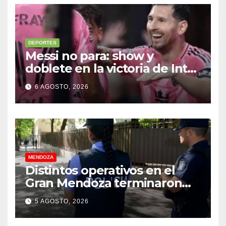
DEPORTES
Messi no para: show y
doblete en la victoria de Inter
Miami
6 AGOSTO, 2026
MENDOZA
Distintos operativos en el
Gran Mendoza terminaron
con cuatro delincuentes
5 AGOSTO, 2026
detenidos