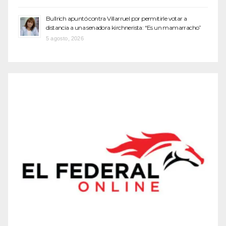
Bullrich apuntó contra Villarruel por permitirle votar a
distancia a una senadora kirchnerista: “Es un mamarracho”
5 agosto, 2026