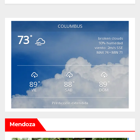
COLUMBUS
73
°
broken clouds
93% humedad
viento: 2m/s SSE
MAX 74 • MIN 71
89
88
89
°
°
°
VIE
SAB
DOM
Predicción extendida
Mendoza