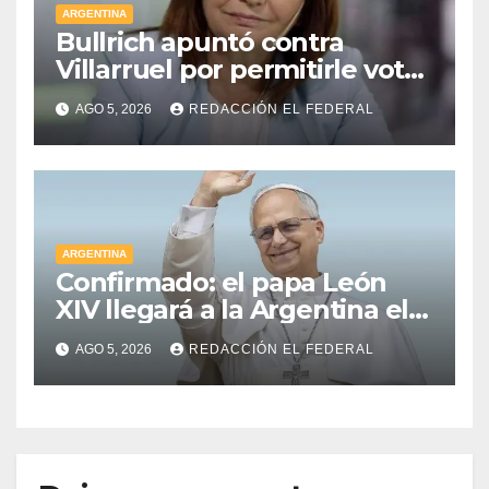
ARGENTINA
Bullrich apuntó contra
Villarruel por permitirle votar
a distancia a una senadora
AGO 5, 2026
REDACCIÓN EL FEDERAL
kirchnerista: “Es un
mamarracho”
ARGENTINA
Confirmado: el papa León
XIV llegará a la Argentina el 8
de noviembre y realizará una
AGO 5, 2026
REDACCIÓN EL FEDERAL
histórica gira federal