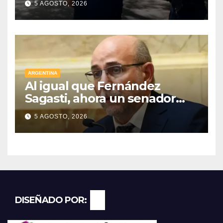
5 AGOSTO, 2026
detenidos
ARGENTINA
Al igual que Fernández
Sagasti, ahora un senador
radical pidió votar en forma
5 AGOSTO, 2026
remota
DISEÑADO POR: