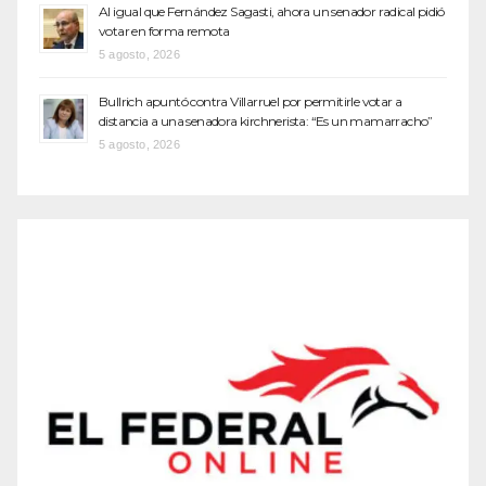
Al igual que Fernández Sagasti, ahora un senador radical pidió
votar en forma remota
5 agosto, 2026
Bullrich apuntó contra Villarruel por permitirle votar a
distancia a una senadora kirchnerista: “Es un mamarracho”
5 agosto, 2026