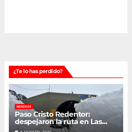
¿Te lo has perdido?
MENDOZA
Paso Cristo Redentor:
despejaron la ruta en Las
Cuevas antes de otro