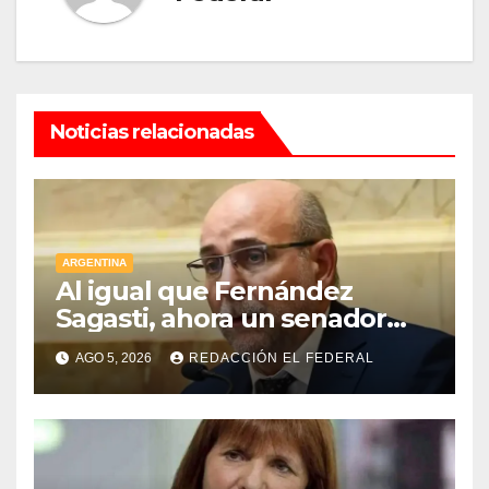
Noticias relacionadas
ARGENTINA
Al igual que Fernández
Sagasti, ahora un senador
radical pidió votar en forma
AGO 5, 2026
REDACCIÓN EL FEDERAL
remota