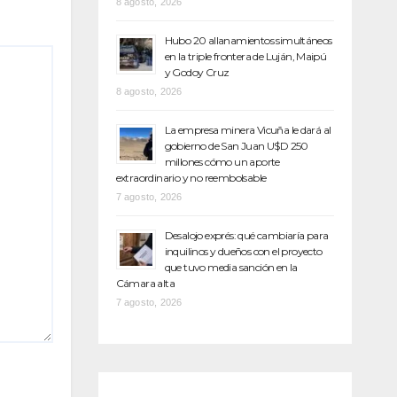
8 agosto, 2026
Hubo 20 allanamientos simultáneos
en la triple frontera de Luján, Maipú
y Godoy Cruz
8 agosto, 2026
La empresa minera Vicuña le dará al
gobierno de San Juan U$D 250
millones cómo un aporte
extraordinario y no reembolsable
7 agosto, 2026
Desalojo exprés: qué cambiaría para
inquilinos y dueños con el proyecto
que tuvo media sanción en la
Cámara alta
7 agosto, 2026