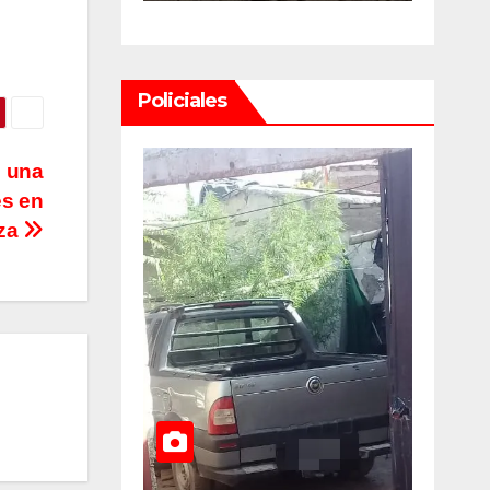
uan U$D
y dueños con
llones
el proyecto
Policiales
un
que tuvo
media
e una
rdinario
sanción en la
es en
za
Cámara alta
lsable