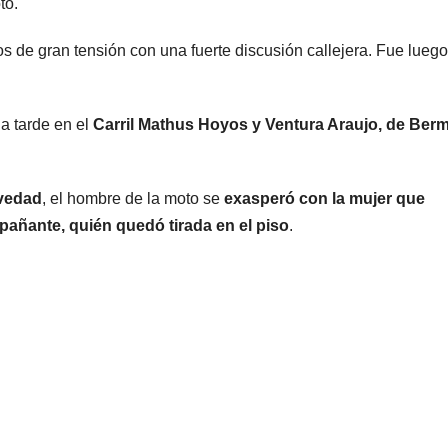
to.
millonarias
s de gran tensión con una fuerte discusión callejera. Fue lueg
a tarde en el
Carril Mathus Hoyos y Ventura Araujo, de Ber
avedad
, el hombre de la moto se
exasperó con la mujer que
pañante, quién quedó tirada en el piso
.
ARGENTINA
ARGENTINA
Falleció Jorge
La em
Messi, el papá
minera
de Lionel
le dará
8 AGOSTO, 2026
7 AGOSTO, 2
Messi
gobier