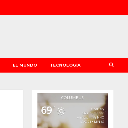
S
EL MUNDO
TECNOLOGÍA
COLUMBUS
69
°
clear sky
96% humedad
viento: 4m/s NNO
MAX 71 • MIN 67