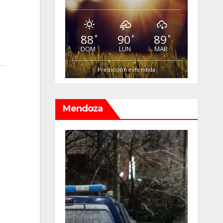
88
90
89
°
°
°
DOM
LUN
MAR
Predicción extendida
Mendoza