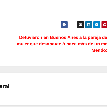
San J
250 mi
cómo 
aporte
Detuvieron en Buenos Aires a la pareja d
extrao
mujer que desapareció hace más de un m
Mendo
y no
reembo
eral