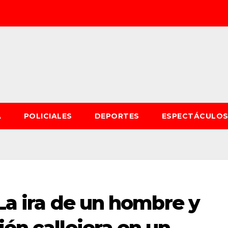
A
POLICIALES
DEPORTES
ESPECTÁCULO
 La ira de un hombre y
ión callejera en un