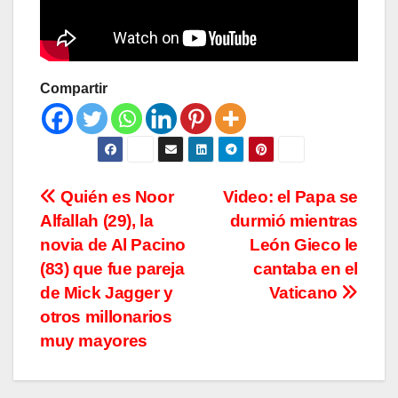
Compartir
Navegación
Quién es Noor
Video: el Papa se
Alfallah (29), la
durmió mientras
de
novia de Al Pacino
León Gieco le
entradas
(83) que fue pareja
cantaba en el
de Mick Jagger y
Vaticano
otros millonarios
muy mayores