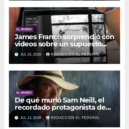
amante de su esposa
EL MUNDO
James Franco sorprendió con
videos sobre un supuesto
encuentro con un ser
JUL 15, 2026
REDACCIÓN EL FEDERAL
extraterrestre
EL MUNDO
De qué murió Sam Neill, el
recordado protagonista de
Jurassic Park
JUL 13, 2026
REDACCIÓN EL FEDERAL