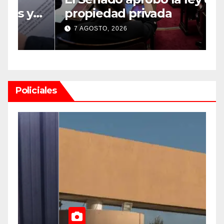
propiedad privada
S
e
r
7 AGOSTO, 2026
r
Policiales