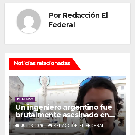
Por
Redacción El
Federal
Noticias relacionadas
EL MUNDO
Un ingeniero argentino fue
brutalmente asesinado en
Madrid por un hombre que
JUL 23, 2026
REDACCIÓN EL FEDERAL
sospechaba que era el