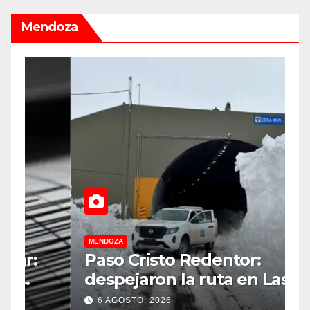
Mendoza
MENDOZA
M
Paso Cristo Redentor:
D
despejaron la ruta en Las
G
r
Cuevas antes de otro
c
6 AGOSTO, 2026