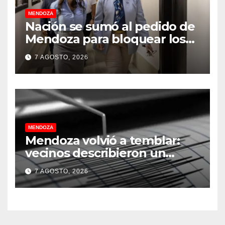
MENDOZA
Nación se sumó al pedido de
Mendoza para bloquear los
celulares en las cárceles de la
7 AGOSTO, 2026
provincia
MENDOZA
Mendoza volvió a temblar:
vecinos describieron un
“sacudón” acompañado por
7 AGOSTO, 2026
un fuerte estruendo