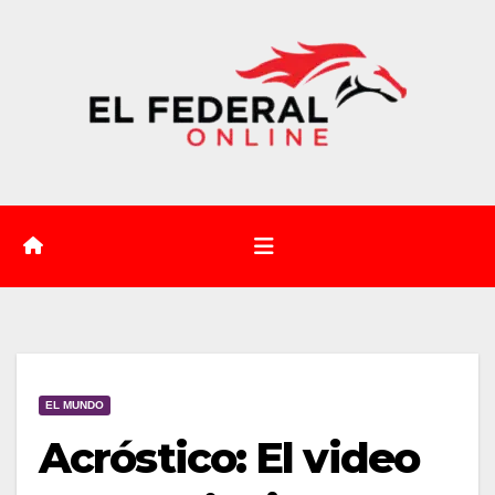
Saltar
al
contenido
EL MUNDO
Acróstico: El video