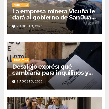
ARGENTINA
La empresa minera Vicuña le
dará al gobierno de San Juan
U$D 250 millones cómo un
7 AGOSTO, 2026
aporte extraordinario y no
reembolsable
ARGENTINA
Desalojo exprés: qué
cambiaría para inquilinos y
dueños con el proyecto que
7 AGOSTO, 2026
tuvo media sanción en la
Cámara alta