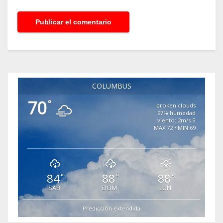
COLUMBUS
70
°
broken clouds
97% humedad
viento: 2m/s S
MAX 72 • MIN 69
84
88
88
°
°
°
SAB
DOM
LUN
Predicción extendida