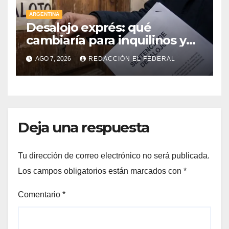
ARGENTINA
Desalojo exprés: qué
cambiaría para inquilinos y
dueños con el proyecto que
AGO 7, 2026
REDACCIÓN EL FEDERAL
tuvo media sanción en la
Cámara alta
Deja una respuesta
Tu dirección de correo electrónico no será publicada.
Los campos obligatorios están marcados con
*
Comentario
*