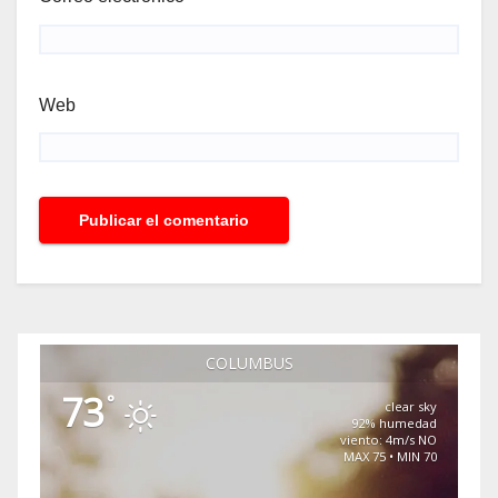
Web
COLUMBUS
73
°
clear sky
92% humedad
viento: 4m/s NO
MAX 75 • MIN 70