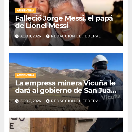
ARGENTINA
Falleció Jorge Messi, el papá
de Lionel Messi
AGO 8, 2026
REDACCIÓN EL FEDERAL
ARGENTINA
La empresa minera Vicuña le
dará al gobierno de San Juan
U$D 250 millones cómo un
AGO 7, 2026
REDACCIÓN EL FEDERAL
aporte extraordinario y no
reembolsable