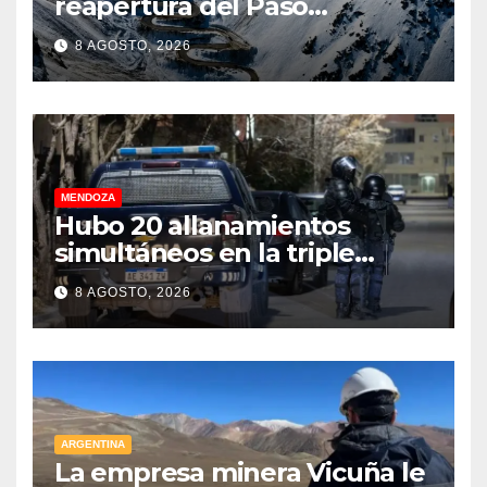
reapertura del Paso
Internacional Los
8 AGOSTO, 2026
Libertadores: pérdidas
millonarias
MENDOZA
Hubo 20 allanamientos
simultáneos en la triple
frontera de Luján, Maipú y
8 AGOSTO, 2026
Godoy Cruz
ARGENTINA
La empresa minera Vicuña le