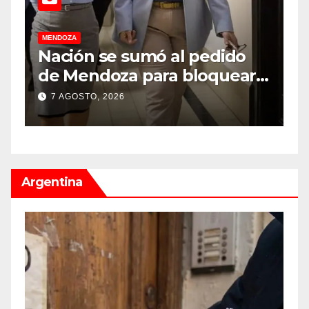
MENDOZA
M
Nación se sumó al pedido
M
de Mendoza para bloquear
v
los celulares en las cárceles
“
7 AGOSTO, 2026
de la provincia
u
Argentina