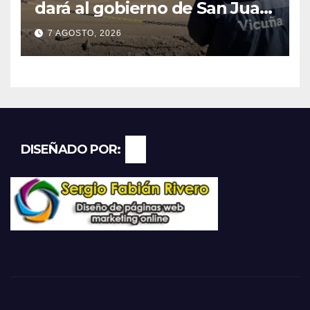
dará al gobierno de San Juan
U$D 250 millones cómo un
7 AGOSTO, 2026
aporte extraordinario y no
reembolsable
DISEÑADO POR: