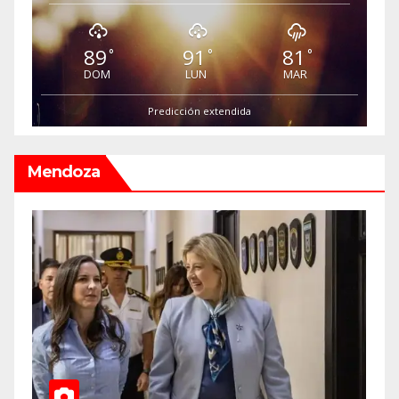
89
91
81
°
°
°
DOM
LUN
MAR
Predicción extendida
Mendoza