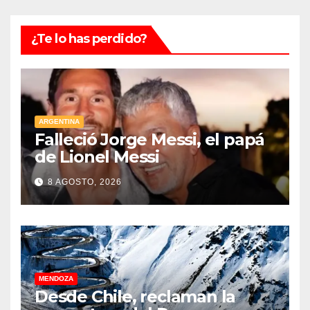
¿Te lo has perdido?
ARGENTINA
Falleció Jorge Messi, el papá
de Lionel Messi
8 AGOSTO, 2026
MENDOZA
Desde Chile, reclaman la