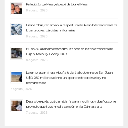
Falleció Jorge Messi, el papá de Lionel Messi
8 agosto, 2026
Desde Chile, reclaman la reapertura del Paso Internacional Los
Libertadores: pérdidas millonarias
8 agosto, 2026
Hubo 20 allanamientos simultáneos en la triple frontera de
Luján, Maipú y Godoy Cruz
8 agosto, 2026
La empresa minera Vicuña le dará al gobierno de San Juan
U$D 250 millones cómo un aporte extraordinario y no
reembolsable
7 agosto, 2026
Desalojo exprés: qué cambiaría para inquilinos y dueños con el
proyecto que tuvo media sanción en la Cámara alta
7 agosto, 2026