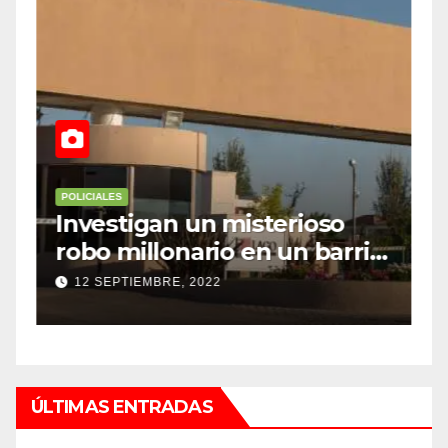
POLICIALES
P
Investigan un misterioso
L
robo millonario en un barrio
s
top de Maipú
h
12 SEPTIEMBRE, 2022
ÚLTIMAS ENTRADAS