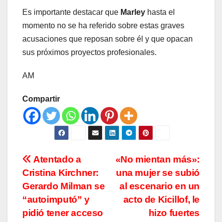
Es importante destacar que
Marley
hasta el
momento no se ha referido sobre estas graves
acusaciones que reposan sobre él y que opacan
sus próximos proyectos profesionales.
AM
Compartir
Navegación
Atentado a
«No mientan más»:
Cristina Kirchner:
una mujer se subió
de
Gerardo Milman se
al escenario en un
entradas
“autoimputó” y
acto de Kicillof, le
pidió tener acceso
hizo fuertes