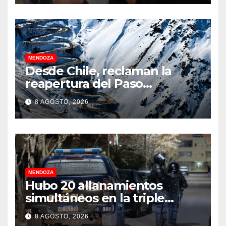
MENDOZA
Desde Chile, reclaman la
reapertura del Paso
Internacional Los
8 AGOSTO, 2026
Libertadores: pérdidas
millonarias
MENDOZA
Hubo 20 allanamientos
simultáneos en la triple
frontera de Luján, Maipú y
8 AGOSTO, 2026
Godoy Cruz