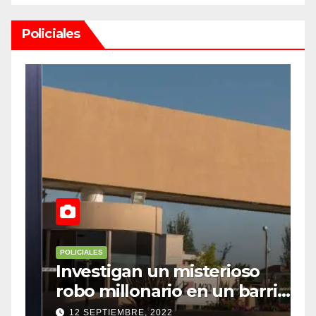
Policiales
POLICIALES
P
Investigan un misterioso
L
robo millonario en un barrio
s
top de Maipú
h
12 SEPTIEMBRE, 2022