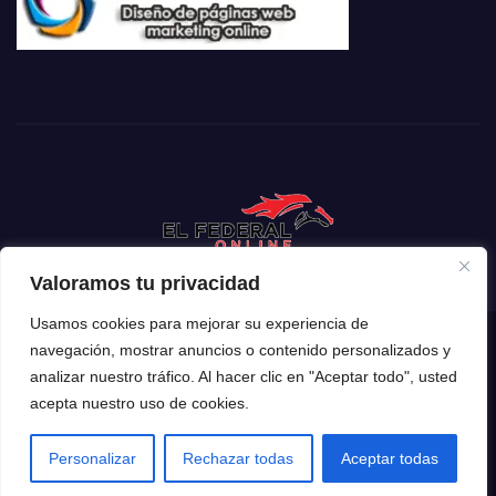
Valoramos tu privacidad
Usamos cookies para mejorar su experiencia de
navegación, mostrar anuncios o contenido personalizados y
Funciona gracias a WordPress
|
Tema: Newsup de
Themeansar
analizar nuestro tráfico. Al hacer clic en "Aceptar todo", usted
acepta nuestro uso de cookies.
Inicio
Mendoza
Argentina
Policiales
Deportes
Espectáculos
El Mundo
Tecnología
Personalizar
Rechazar todas
Aceptar todas