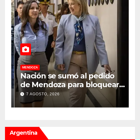
MENDOZA
M
Nación se sumó al pedido
M
de Mendoza para bloquear
v
los celulares en las cárceles
“
7 AGOSTO, 2026
de la provincia
u
Argentina