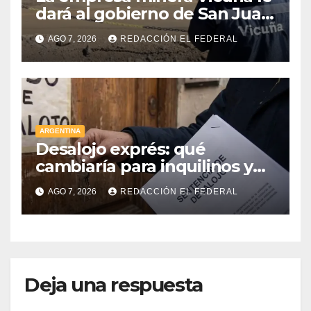
dará al gobierno de San Juan
U$D 250 millones cómo un
AGO 7, 2026
REDACCIÓN EL FEDERAL
aporte extraordinario y no
reembolsable
ARGENTINA
Desalojo exprés: qué
cambiaría para inquilinos y
dueños con el proyecto que
AGO 7, 2026
REDACCIÓN EL FEDERAL
tuvo media sanción en la
Cámara alta
Deja una respuesta