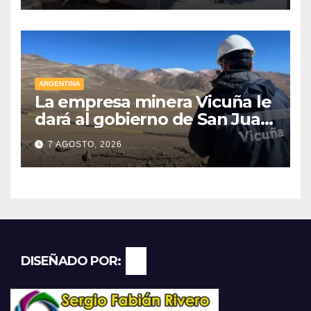
ARGENTINA
La empresa minera Vicuña le
dará al gobierno de San Juan
U$D 250 millones cómo un
7 AGOSTO, 2026
aporte extraordinario y no
reembolsable
DISEÑADO POR: