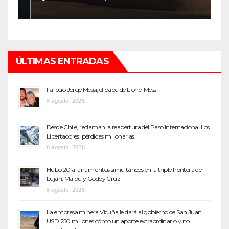
ÚLTIMAS ENTRADAS
Falleció Jorge Messi, el papá de Lionel Messi
8 agosto, 2026
Desde Chile, reclaman la reapertura del Paso Internacional Los
Libertadores: pérdidas millonarias
8 agosto, 2026
Hubo 20 allanamientos simultáneos en la triple frontera de
Luján, Maipú y Godoy Cruz
8 agosto, 2026
La empresa minera Vicuña le dará al gobierno de San Juan
U$D 250 millones cómo un aporte extraordinario y no