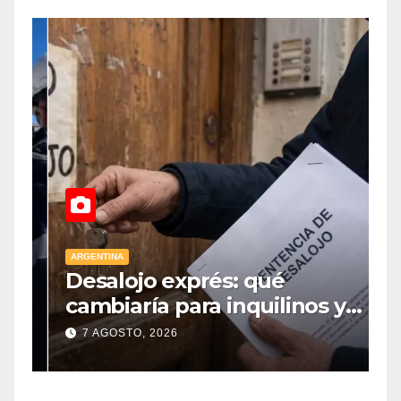
ARGENTINA
A
Desalojo exprés: qué
E
cambiaría para inquilinos y
p
dueños con el proyecto que
7 AGOSTO, 2026
tuvo media sanción en la
Cámara alta