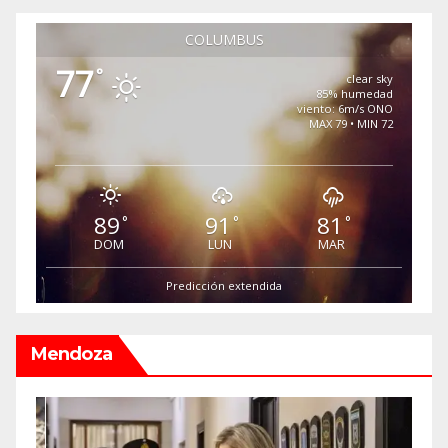
COLUMBUS
77
°
clear sky
85% humedad
viento: 6m/s ONO
MAX 79 • MIN 72
89
91
81
°
°
°
DOM
LUN
MAR
Predicción extendida
Mendoza