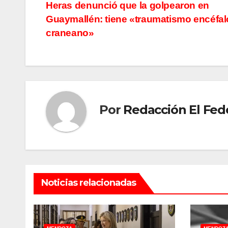
Heras denunció que la golpearon en
de
Guaymallén: tiene «traumatismo encéfal
entradas
craneano»
Por
Redacción El Fed
Noticias relacionadas