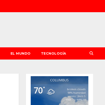
S
EL MUNDO
TECNOLOGÍA
COLUMBUS
70
°
broken clouds
94% humedad
viento: 2m/s S
MAX 71 • MIN 68