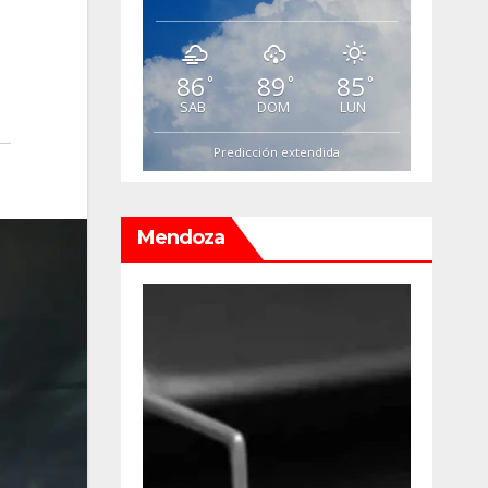
86
89
85
°
°
°
SAB
DOM
LUN
Predicción extendida
Mendoza