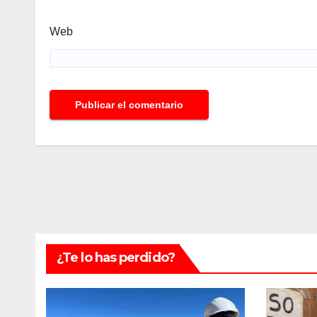
Web
¿Te lo has perdido?