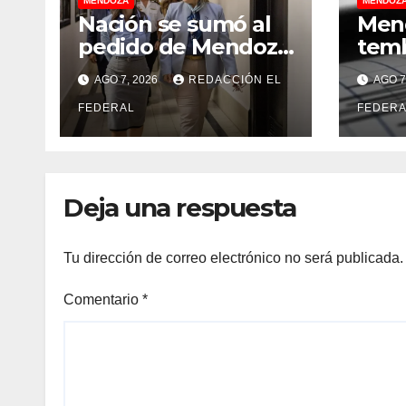
MENDOZA
MENDOZ
Nación se sumó al
Mend
pedido de Mendoza
temb
para bloquear los
desc
AGO 7, 2026
REDACCIÓN EL
AGO 7
celulares en las
“sa
cárceles de la
FEDERAL
aco
FEDERA
provincia
un f
est
Deja una respuesta
Tu dirección de correo electrónico no será publicada.
Comentario
*