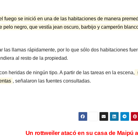
estru
el fuego se inició en una de las habitaciones de manera preme
 de pelo negro, que vestía jean oscuro, barbijo y camperón blanc
ar las llamas rápidamente, por lo que sólo dos habitaciones fue
ndiera al resto de la propiedad.
 con heridas de ningún tipo. A partir de las tareas en la escena,
uentas
, señalaron las fuentes consultadas.
ARGENTINA
ARGENTINA
La empresa
Desal
minera Vicuña
expré
le dará al
cambi
7 AGOSTO, 2026
7 AGOSTO,
Un rottweiler atacó en su casa de Maipú 
gobierno de
para i