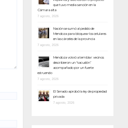
que tuvo media sanción en la
Cámara alta
7 agosto, 2026
Nación se sumó al pedido de
Mendoza para bloquear los celulares
en las cárceles de la provincia
7 agosto, 2026
Mendoza volvió a temblar: vecinos
describieron un “sacudón”
acompañado por un fuerte
estruendo
7 agosto, 2026
El Senado aprobó la ley de propiedad
privada
7 agosto, 2026