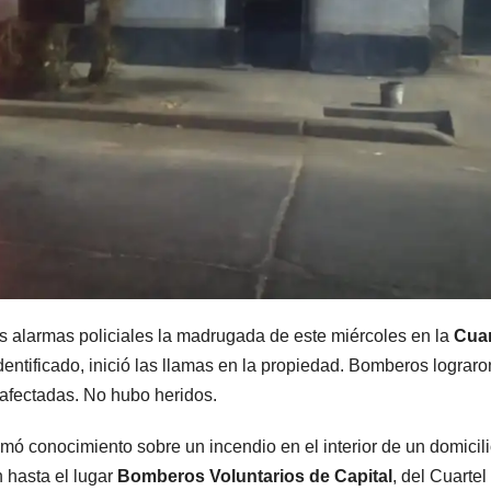
MENDOZA
MENDOZA
Nación se
Mend
sumó al
volvió
pedido de
tembla
7 AGOSTO, 2026
7 AGOSTO,
Mendoza para
vecin
 alarmas policiales la madrugada de este miércoles en la
Cuar
bloquear los
descr
entificado, inició las llamas en la propiedad. Bomberos lograro
celulares en
un “s
 afectadas. No hubo heridos.
las cárceles de
acom
mó conocimiento sobre un incendio en el interior de un domicil
la provincia
por un
 hasta el lugar
Bomberos Voluntarios de Capital
, del Cuartel