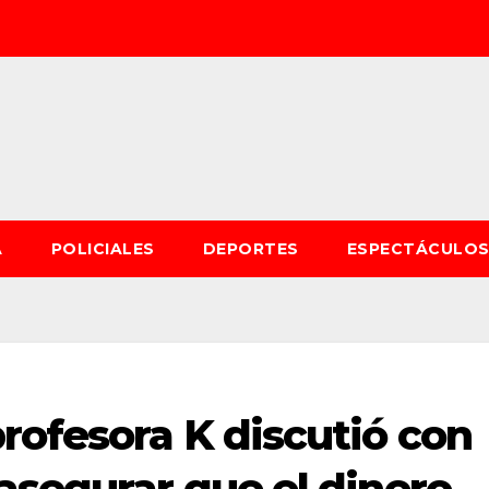
A
POLICIALES
DEPORTES
ESPECTÁCULO
rofesora K discutió con
asegurar que el dinero