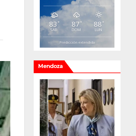
83
87
88
°
°
°
SAB
DOM
LUN
Predicción extendida
Mendoza