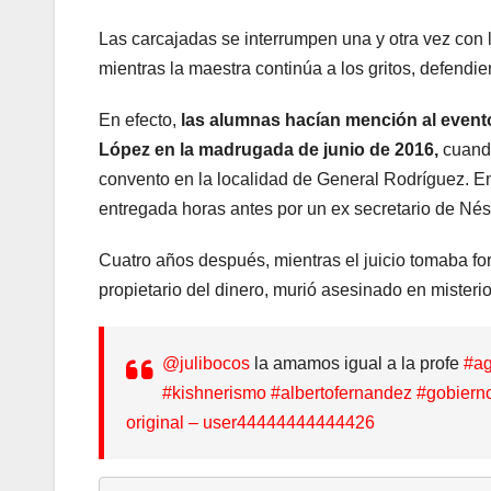
Las carcajadas se interrumpen una y otra vez con l
mientras la maestra continúa a los gritos, defendi
En efecto,
las alumnas hacían mención al evento
López en la madrugada de junio de 2016,
cuando
convento en la localidad de General Rodríguez. En
entregada horas antes por un ex secretario de Nést
Cuatro años después, mientras el juicio tomaba fo
propietario del dinero, murió asesinado en misterio
@julibocos
la amamos igual a la profe
#ag
#kishnerismo
#albertofernandez
#gobiern
original – user44444444444426