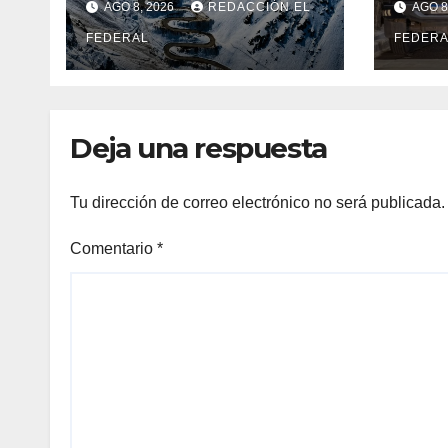
AGO 8, 2026
REDACCIÓN EL
AGO 8
Internacional Los
trip
Libertadores:
FEDERAL
Lujá
FEDERA
pérdidas
Godo
millonarias
Deja una respuesta
Tu dirección de correo electrónico no será publicada.
Comentario
*