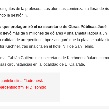
millonarias
os gritos de la profesora. Las alumnas comienzan a llorar de ri
endo la gestión K.
 que protagonizó el ex secretario de Obras Públicas José
 llevó más de 9 millones de dólares y una ametralladora a un
 calidad de arrepentido, López aseguró que la plata le había s
or Kirchner, tras una cita en el hotel NH de San Telmo.
rma, Fabián Gutiérrez, ex secretario de Kirchner señalado como
sas circunstancias en la localidad de El Calafate.
ARGENTINA
ARGENTINA
Falleció Jorge
La em
uantekristina
#ladronesk
oargentino
#milei
♬ sonido
Messi, el papá
minera
de Lionel
le dará
8 AGOSTO, 2026
7 AGOSTO, 2
Messi
gobier