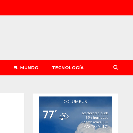
S
EL MUNDO
TECNOLOGÍA
COLUMBUS
77
°
scattered clouds
89% humedad
viento: 4m/s SSO
MAX 79 • MIN 74