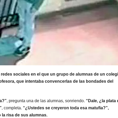
MENDOZA
MENDOZA
Desde Chile,
Hubo 
reclaman la
allana
reapertura del
simult
8 AGOSTO, 2026
8 AGOSTO, 2
Paso
en la t
as redes sociales en el que un grupo de alumnas de un coleg
ofesora, que intentaba convencerlas de las bondades del
Internacional
fronte
Los
Luján,
ta?”
, pregunta una de las alumnas, sonriendo.
“Dale, ¿la plata 
Libertadores:
Godoy
”
, completa.
“¿Ustedes se creyeron toda esa matufia?”,
pérdidas
o la risa de sus alumnas.