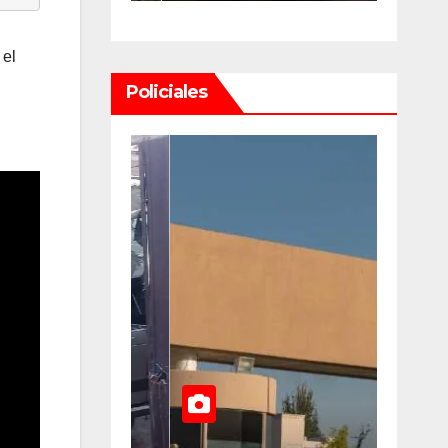
uan U$D
y dueños con
 el
llones
el proyecto
Policiales
un
que tuvo
media
rdinario
sanción en la
Cámara alta
lsable