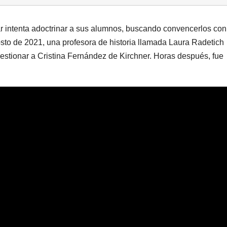
San J
r intenta adoctrinar a sus alumnos, buscando convencerlos con
250 mi
osto de 2021, una profesora de historia llamada Laura Radetich
cómo 
estionar a Cristina Fernández de Kirchner. Horas después, fue
aporte
extrao
y no
reembo