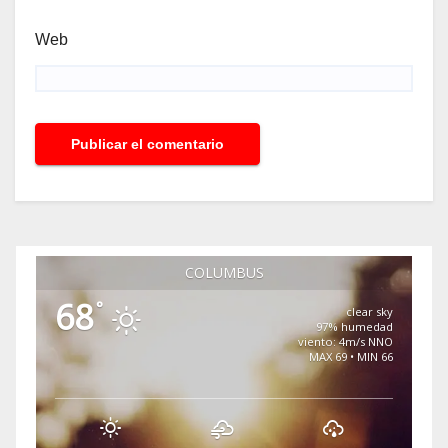
Web
COLUMBUS
68
°
clear sky
97% humedad
viento: 4m/s NNO
MAX 69 • MIN 66