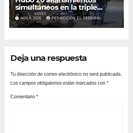
simultáneos en la triple
frontera de Luján, Maipú y
AGO 8, 2026
REDACCIÓN EL FEDERAL
Godoy Cruz
Deja una respuesta
Tu dirección de correo electrónico no será publicada.
Los campos obligatorios están marcados con
*
Comentario
*