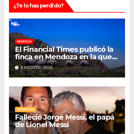
¿Te lo has perdido?
MENDOZA
El Financial Times publicó la
finca en Mendoza en la que
CEOs y millonarios de
9 AGOSTO, 2026
empresas tecnológicas
planean enfrentar un posible
“apocalipsis” y guerra
nuclear
ARGENTINA
Falleció Jorge Messi, el papá
de Lionel Messi