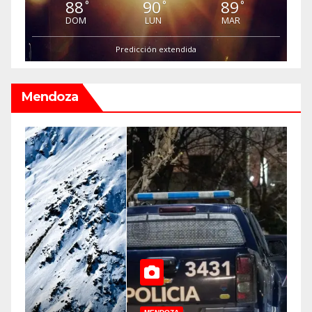
88
90
89
°
°
°
DOM
LUN
MAR
Predicción extendida
Mendoza