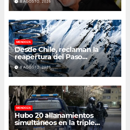
8 AGOSTO, 2026
MENDOZA
Desde Chile, reclaman la
reapertura del Paso
Internacional Los
8 AGOSTO, 2026
Libertadores: pérdidas
millonarias
MENDOZA
Hubo 20 allanamientos
simultáneos en la triple
frontera de Luján, Maipú y