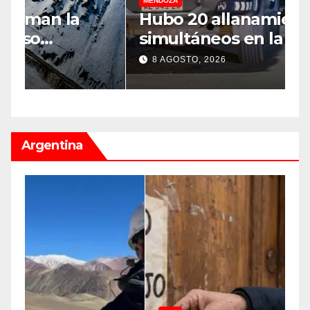
MENDOZA
M
Hubo 20 allanamientos
N
simultáneos en la triple
d
frontera de Luján, Maipú y
l
8 AGOSTO, 2026
Godoy Cruz
d
Argentina