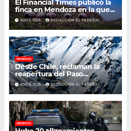
El Financial Times publicó la
finca en Mendoza en la que
CEOs y millonarios de
AGO 9, 2026
REDACCIÓN EL FEDERAL
empresas tecnológicas
planean enfrentar un posible
“apocalipsis” y guerra
nuclear
MENDOZA
Desde Chile, reclaman la
reapertura del Paso
Internacional Los
AGO 8, 2026
REDACCIÓN EL FEDERAL
Libertadores: pérdidas
millonarias
MENDOZA
Hubo 20 allanamientos