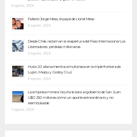
9 agosto, 2026
Falleció Jorge Messi, el papá de Lionel Messi
8 agosto, 2026
Desde Chile, reclaman la reapertura del Paso Internacional Los
Libertadores: pérdidas millonarias
8 agosto, 2026
Hubo 20 allanamientos simultáneos en la triple frontera de
Luján, Maipú y Godoy Cruz
8 agosto, 2026
La empresa minera Vicuña le dará al gobierno de San Juan
U$D 250 millones cómo un aporte extraordinario y no
reembolsable
7 agosto, 2026