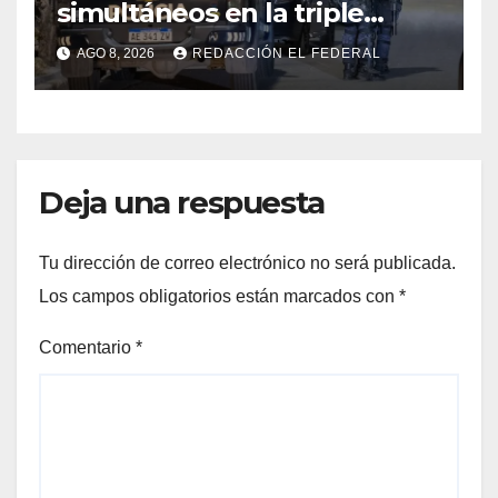
simultáneos en la triple
frontera de Luján, Maipú y
AGO 8, 2026
REDACCIÓN EL FEDERAL
Godoy Cruz
Deja una respuesta
Tu dirección de correo electrónico no será publicada.
Los campos obligatorios están marcados con
*
Comentario
*