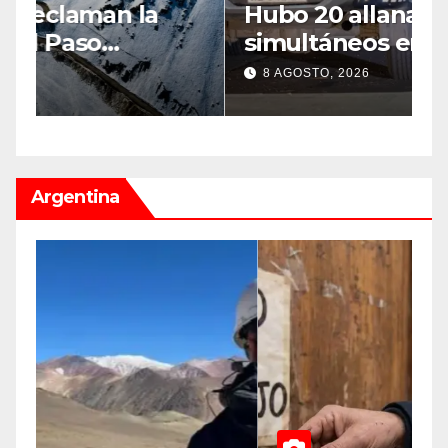
Hubo 20 allanamientos
N
simultáneos en la triple
d
frontera de Luján, Maipú y
l
8 AGOSTO, 2026
Godoy Cruz
d
Argentina