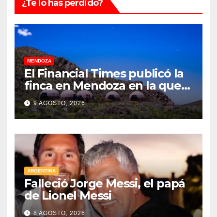
¿Te lo has perdido?
MENDOZA
El Financial Times publicó la
finca en Mendoza en la que
CEOs y millonarios de
9 AGOSTO, 2026
empresas tecnológicas
planean enfrentar un posible
“apocalipsis” y guerra
nuclear
ARGENTINA
Falleció Jorge Messi, el papá
de Lionel Messi
8 AGOSTO, 2026