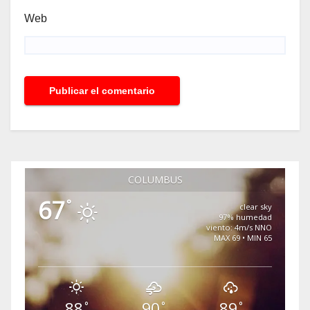
Web
COLUMBUS
67
°
clear sky
97% humedad
viento: 4m/s NNO
MAX 69 • MIN 65
88
90
89
°
°
°