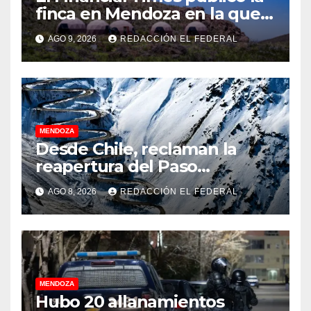
finca en Mendoza en la que
CEOs y millonarios de
AGO 9, 2026
REDACCIÓN EL FEDERAL
empresas tecnológicas
planean enfrentar un posible
“apocalipsis” y guerra
nuclear
MENDOZA
Desde Chile, reclaman la
reapertura del Paso
Internacional Los
AGO 8, 2026
REDACCIÓN EL FEDERAL
Libertadores: pérdidas
millonarias
MENDOZA
Hubo 20 allanamientos