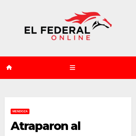
Saltar
al
contenido
MENDOZA
Atraparon al