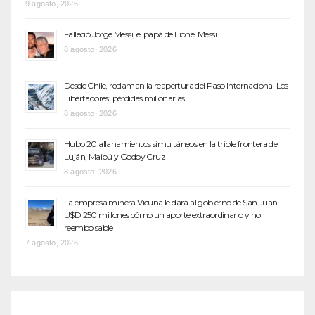
9 agosto, 2026
Falleció Jorge Messi, el papá de Lionel Messi
8 agosto, 2026
Desde Chile, reclaman la reapertura del Paso Internacional Los
Libertadores: pérdidas millonarias
8 agosto, 2026
Hubo 20 allanamientos simultáneos en la triple frontera de
Luján, Maipú y Godoy Cruz
8 agosto, 2026
La empresa minera Vicuña le dará al gobierno de San Juan
U$D 250 millones cómo un aporte extraordinario y no
reembolsable
7 agosto, 2026