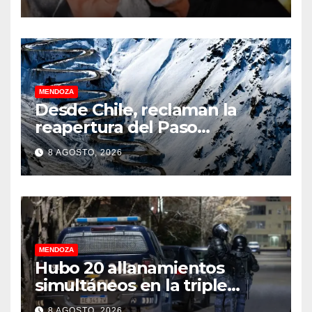
MENDOZA
Desde Chile, reclaman la
reapertura del Paso
Internacional Los
8 AGOSTO, 2026
Libertadores: pérdidas
millonarias
MENDOZA
Hubo 20 allanamientos
simultáneos en la triple
frontera de Luján, Maipú y
8 AGOSTO, 2026