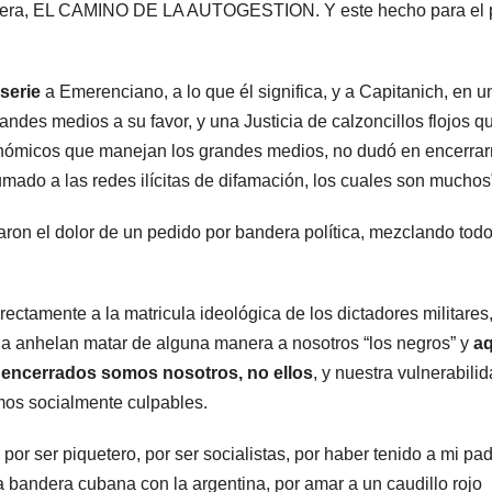
 manera, EL CAMINO DE LA AUTOGESTION. Y este hecho para el 
radical pidió
vota
votar en
dist
 serie
a Emerenciano, a lo que él significa, y a Capitanich, en u
forma remota
una
andes medios a su favor, y una Justicia de calzoncillos flojos q
onómicos que manejan los grandes medios, no dudó en encerrar
kirc
mado a las redes ilícitas de difamación, los cuales son muchos
“Es
maron el dolor de un pedido por bandera política, mezclando todo
mam
ctamente a la matricula ideológica de los dictadores militares
ia anhelan matar de alguna manera a nosotros “los negros” y
aq
 encerrados somos nosotros, no ellos
, y nuestra vulnerabilid
amos socialmente culpables.
, por ser piquetero, por ser socialistas, por haber tenido a mi pa
la bandera cubana con la argentina, por amar a un caudillo rojo