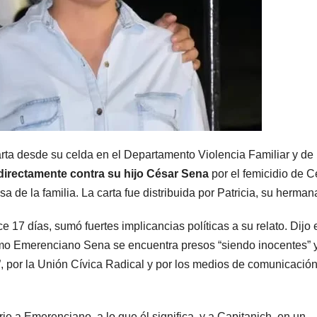
MENDOZA
MENDOZA
Distintos
506 
operativos en
aire 
arta desde su celda en el Departamento Violencia Familiar y de
el Gran
WIFI
directamente contra su hijo César Sena
por el femicidio de C
5 AGOSTO, 2026
4 AGOS
sa de la familia. La carta fue distribuida por Patricia, su herman
Mendoza
asie
terminaron
lujo:
7 días, sumó fuertes implicancias políticas a su relato. Dijo 
omo Emerenciano Sena se encuentra presos “siendo inocentes” 
con cuatro
tren
l”, por la Unión Cívica Radical y por los medios de comunicació
delincuentes
que 
detenidos
Men
ie a Emerenciano, a lo que él significa, y a Capitanich, en un