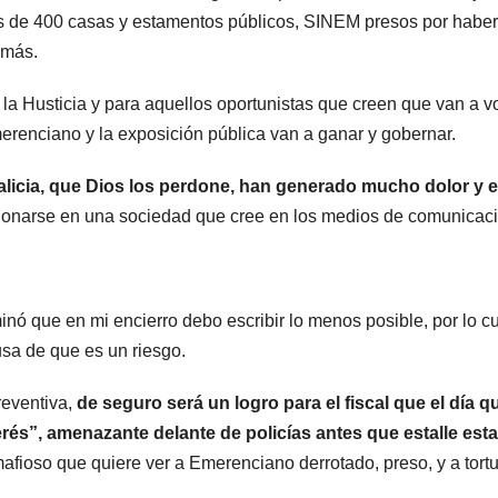
POLICIALES
POLICIA
 de 400 casas y estamentos públicos, SINEM presos por haber
Delincuente
Ca
 más.
abusó de una
mi
la Husticia y para aquellos oportunistas que creen que van a v
anciana tras
un
merenciano y la exposición pública van a ganar y gobernar.
6 JUNIO, 2023
20 
ingresar en su
que
licia, que Dios los perdone, han generado mucho dolor y 
casa de
dis
cionarse en una sociedad que cree en los medios de comunicaci
Mendoza para
pol
robarle: fue
rob
inó que en mi encierro debo escribir lo menos posible, por lo c
filmado
usa de que es un riesgo.
cuando
reventiva,
de seguro será un logro para el fiscal que el día 
escapaba
rés”, amenazante delante de policías antes que estalle esta
afioso que quiere ver a Emerenciano derrotado, preso, y a tortu