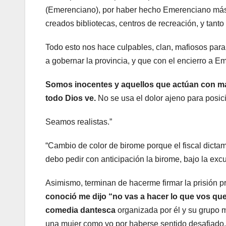
(Emerenciano), por haber hecho Emerenciano más
creados bibliotecas, centros de recreación, y tanto
Todo esto nos hace culpables, clan, mafiosos para 
a gobernar la provincia, y que con el encierro a E
Somos inocentes y aquellos que actúan con ma
todo Dios ve.
No se usa el dolor ajeno para posi
Seamos realistas.”
“Cambio de color de birome porque el fiscal dictam
debo pedir con anticipación la birome, bajo la exc
Asimismo, terminan de hacerme firmar la prisión p
conoció me dijo “no vas a hacer lo que vos que
comedia dantesca
organizada por él y su grupo m
una mujer como yo por haberse sentido desafiado.