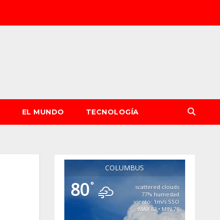
S
EL MUNDO
TECNOLOGÍA
COLUMBUS
80
°
scattered clouds
77% humedad
viento: 1m/s SSO
MAX 82 • MIN 76