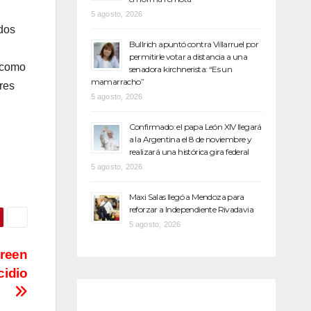
5 agosto, 2026
 dos
Bullrich apuntó contra Villarruel por
permitirle votar a distancia a una
, como
senadora kirchnerista: “Es un
mamarracho”
res
5 agosto, 2026
Confirmado: el papa León XIV llegará
a la Argentina el 8 de noviembre y
realizará una histórica gira federal
5 agosto, 2026
Maxi Salas llegó a Mendoza para
reforzar a Independiente Rivadavia
5 agosto, 2026
creen
cidio