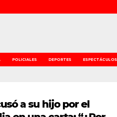
A
POLICIALES
DEPORTES
ESPECTÁCULO
só a su hijo por el
lia en una carta: “¿Por