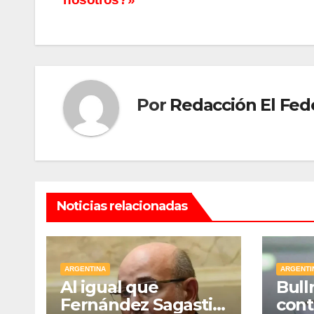
entradas
Por
Redacción El Fed
Noticias relacionadas
ARGENTINA
ARGENTI
Al igual que
Bull
Fernández Sagasti,
cont