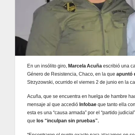
En un insólito giro,
Marcela Acuña
escribió una c
Género de Resistencia, Chaco, en la que
apuntó 
Strzyzowski, ocurrido el viernes 2 de junio en la ca
Acuña, que se encuentra en huelga de hambre hace 1
mensaje al que accedió
Infobae
que tanto ella c
esta es una “causa armada” por el “partido judicia
que
los “inculpan sin pruebas”.
“Encontraron el punto exacto para atacarnos en ser