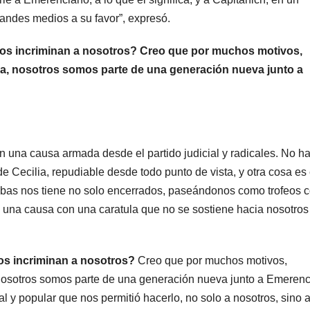
randes medios a su favor”, expresó.
, nos incriminan a nosotros? Creo que por muchos motivos,
ria, nosotros somos parte de una generación nueva junto a
on una causa armada desde el partido judicial y radicales. No h
e Cecilia, repudiable desde todo punto de vista, y otra cosa es 
uebas nos tiene no solo encerrados, paseándonos como trofeos 
una causa con una caratula que no se sostiene hacia nosotros
ARGENTINA
ARGENTIN
Al igual que
Bull
Fernández
apu
nos incriminan a nosotros?
Creo que por muchos motivos,
Sagasti, ahora
Vill
, nosotros somos parte de una generación nueva junto a Emerenc
5 AGOSTO, 2026
5 AGO
 y popular que nos permitió hacerlo, no solo a nosotros, sino 
un senador
perm