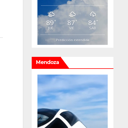
89
87
84
°
°
°
JUE
VIE
SAB
Predicción extendida
Mendoza