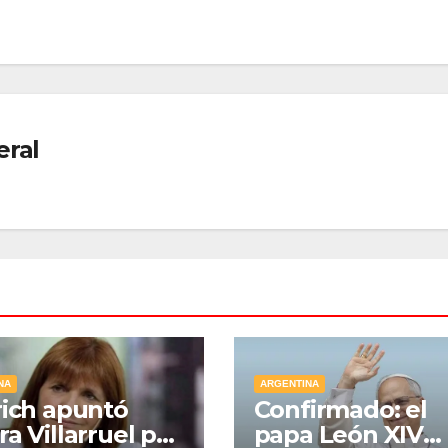
eral
NA
ARGENTINA
rich apuntó
Confirmado: el
ra Villarruel por
papa León XIV