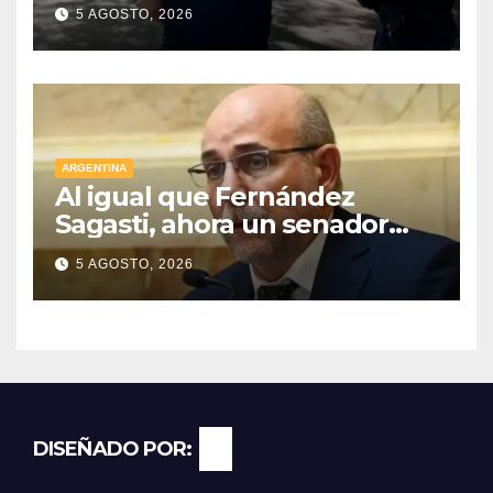
con cuatro delincuentes
5 AGOSTO, 2026
detenidos
ARGENTINA
Al igual que Fernández
Sagasti, ahora un senador
radical pidió votar en forma
5 AGOSTO, 2026
remota
DISEÑADO POR: