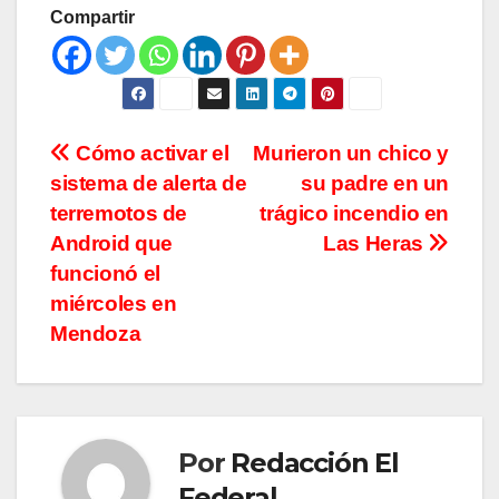
Compartir
Navegación
Cómo activar el
Murieron un chico y
sistema de alerta de
su padre en un
de
terremotos de
trágico incendio en
entradas
Android que
Las Heras
funcionó el
miércoles en
Mendoza
Por
Redacción El
Federal