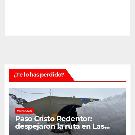
¿Te lo has perdido?
MENDOZA
Paso Cristo Redentor:
despejaron la ruta en Las
Cuevas antes de otro