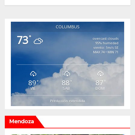
COLUMBUS
73
°
overcast clouds
95% humedad
viento: 1m/s SE
MAX 74 • MIN 71
89
88
87
°
°
°
VIE
SAB
DOM
Predicción extendida
Mendoza