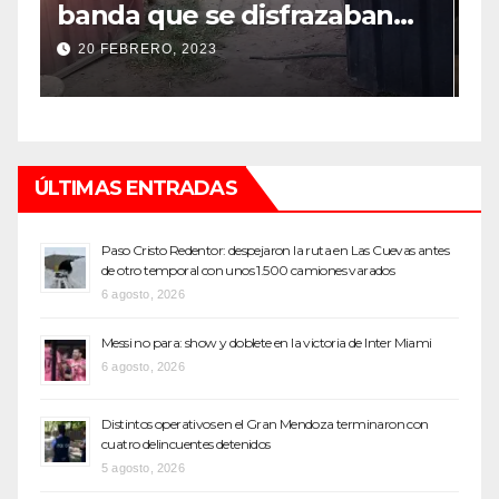
robo millonario en un barrio
s
top de Maipú
h
12 SEPTIEMBRE, 2022
ÚLTIMAS ENTRADAS
Paso Cristo Redentor: despejaron la ruta en Las Cuevas antes
de otro temporal con unos 1.500 camiones varados
6 agosto, 2026
Messi no para: show y doblete en la victoria de Inter Miami
6 agosto, 2026
Distintos operativos en el Gran Mendoza terminaron con
cuatro delincuentes detenidos
5 agosto, 2026