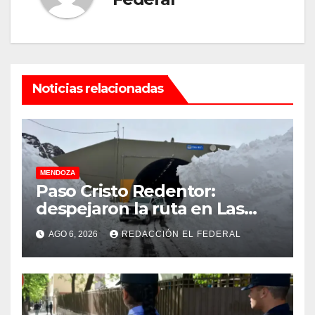
Noticias relacionadas
MENDOZA
Paso Cristo Redentor:
despejaron la ruta en Las
Cuevas antes de otro
AGO 6, 2026
REDACCIÓN EL FEDERAL
temporal con unos 1.500
camiones varados