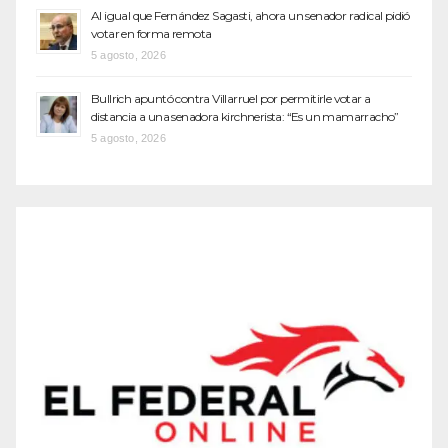
Al igual que Fernández Sagasti, ahora un senador radical pidió
votar en forma remota
5 agosto, 2026
Bullrich apuntó contra Villarruel por permitirle votar a
distancia a una senadora kirchnerista: “Es un mamarracho”
5 agosto, 2026