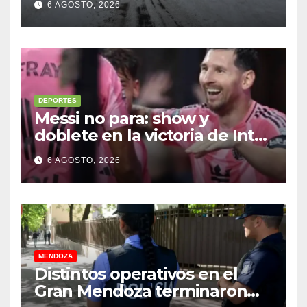
6 AGOSTO, 2026
temporal con unos 1.500
camiones varados
DEPORTES
Messi no para: show y
doblete en la victoria de Inter
Miami
6 AGOSTO, 2026
MENDOZA
Distintos operativos en el
Gran Mendoza terminaron