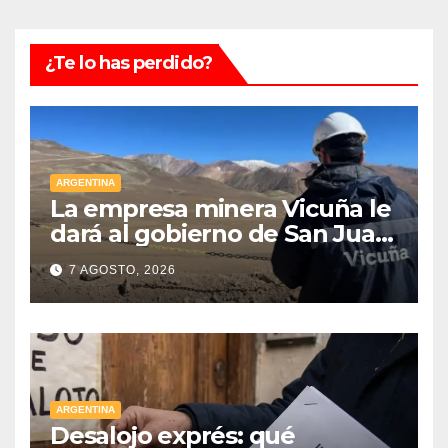
¿Te lo has perdido?
ARGENTINA
La empresa minera Vicuña le
dará al gobierno de San Juan
U$D 250 millones cómo un
7 AGOSTO, 2026
aporte extraordinario y no
reembolsable
ARGENTINA
Desalojo exprés: qué