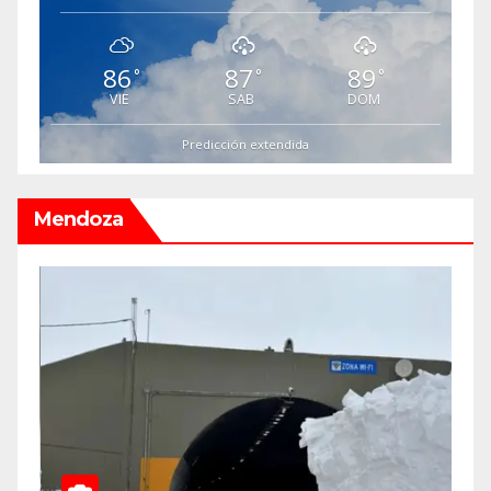
86
87
89
°
°
°
VIE
SAB
DOM
Predicción extendida
Mendoza