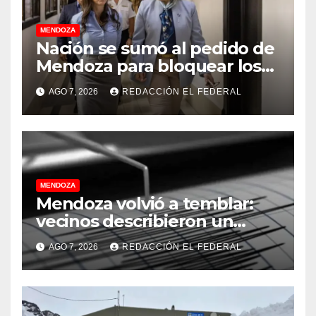
MENDOZA
Nación se sumó al pedido de
Mendoza para bloquear los
celulares en las cárceles de
AGO 7, 2026
REDACCIÓN EL FEDERAL
la provincia
MENDOZA
Mendoza volvió a temblar:
vecinos describieron un
“sacudón” acompañado por
AGO 7, 2026
REDACCIÓN EL FEDERAL
un fuerte estruendo