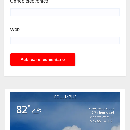
Correo electrónico
Web
COLUMBUS
82
°
overcast clouds
74% humedad
viento: 2m/s SE
MAX 85 • MIN 81