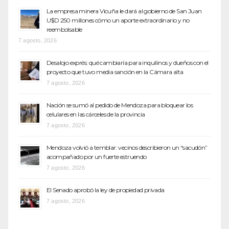
La empresa minera Vicuña le dará al gobierno de San Juan
U$D 250 millones cómo un aporte extraordinario y no
reembolsable
7 agosto, 2026
Desalojo exprés: qué cambiaría para inquilinos y dueños con el
proyecto que tuvo media sanción en la Cámara alta
7 agosto, 2026
Nación se sumó al pedido de Mendoza para bloquear los
celulares en las cárceles de la provincia
7 agosto, 2026
Mendoza volvió a temblar: vecinos describieron un “sacudón”
acompañado por un fuerte estruendo
7 agosto, 2026
El Senado aprobó la ley de propiedad privada
7 agosto, 2026