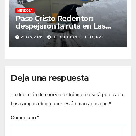
MENDOZA
Paso Cristo Redentor:
despejaron la ruta en Las
Cuevas antes de otro
AGO 6, 2026
REDACCIÓN EL FEDERAL
temporal con unos 1.500
camiones varados
Deja una respuesta
Tu dirección de correo electrónico no será publicada.
Los campos obligatorios están marcados con
*
Comentario
*