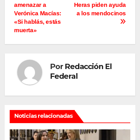
entradas
amenazar a
Heras piden ayuda
Verónica Macías:
a los mendocinos
«Si hablás, estás
muerta»
Por
Redacción El
Federal
Noticias relacionadas