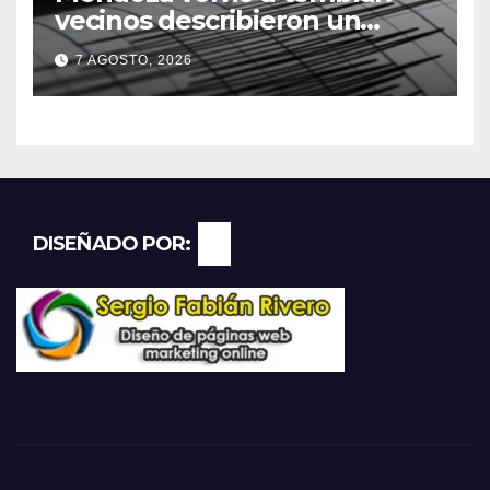
vecinos describieron un
“sacudón” acompañado por
7 AGOSTO, 2026
un fuerte estruendo
DISEÑADO POR: