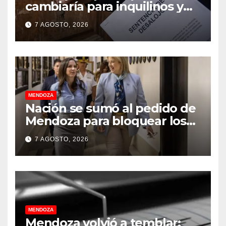
cambiaría para inquilinos y
dueños con el proyecto que
7 AGOSTO, 2026
tuvo media sanción en la
Cámara alta
MENDOZA
Nación se sumó al pedido de
Mendoza para bloquear los
celulares en las cárceles de la
7 AGOSTO, 2026
provincia
MENDOZA
Mendoza volvió a temblar: