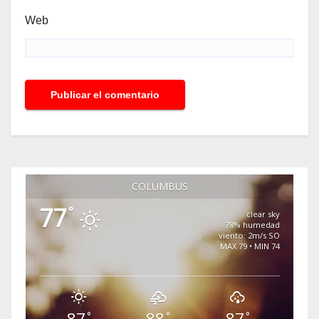
Web
COLUMBUS
77
°
clear sky
78% humedad
viento: 2m/s SO
MAX 79 • MIN 74
87
88
87
°
°
°