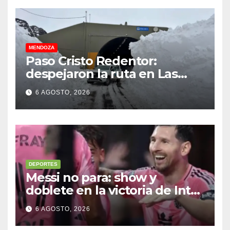
MENDOZA
Paso Cristo Redentor:
despejaron la ruta en Las
Cuevas antes de otro
6 AGOSTO, 2026
temporal con unos 1.500
camiones varados
DEPORTES
Messi no para: show y
doblete en la victoria de Inter
Miami
6 AGOSTO, 2026