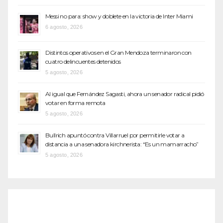
Messi no para: show y doblete en la victoria de Inter Miami
6 agosto, 2026
Distintos operativos en el Gran Mendoza terminaron con
cuatro delincuentes detenidos
5 agosto, 2026
Al igual que Fernández Sagasti, ahora un senador radical pidió
votar en forma remota
5 agosto, 2026
Bullrich apuntó contra Villarruel por permitirle votar a
distancia a una senadora kirchnerista: “Es un mamarracho”
5 agosto, 2026