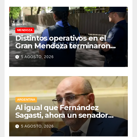
MENDOZA
Distintos operativos en el
Gran Mendoza terminaron
con cuatro delincuentes
5 AGOSTO, 2026
detenidos
ARGENTINA
Al igual que Fernández
Sagasti, ahora un senador
radical pidió votar en forma
5 AGOSTO, 2026
remota