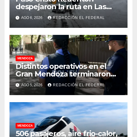
despejaron la ruta en Las
Cuevas antes de otro
AGO 6, 2026
REDACCIÓN EL FEDERAL
temporal con unos 1.500
camiones varados
MENDOZA
Distintos operativos en el
Gran Mendoza terminaron
con cuatro delincuentes
AGO 5, 2026
REDACCIÓN EL FEDERAL
detenidos
MENDOZA
506 pasajeros, aire frio-calor,