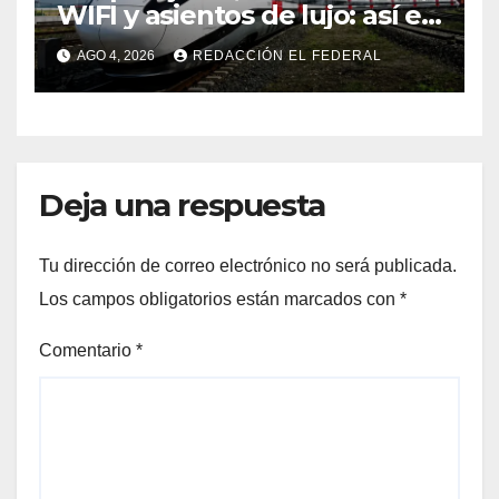
WIFI y asientos de lujo: así es
el tren de China que llega a
AGO 4, 2026
REDACCIÓN EL FEDERAL
Mendoza
Deja una respuesta
Tu dirección de correo electrónico no será publicada.
Los campos obligatorios están marcados con
*
Comentario
*