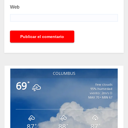
Web
COLUMBUS
69
°
few clouds
95% humedad
viento: 2m/s O
MAX 70 • MIN 67
87
88
87
°
°
°