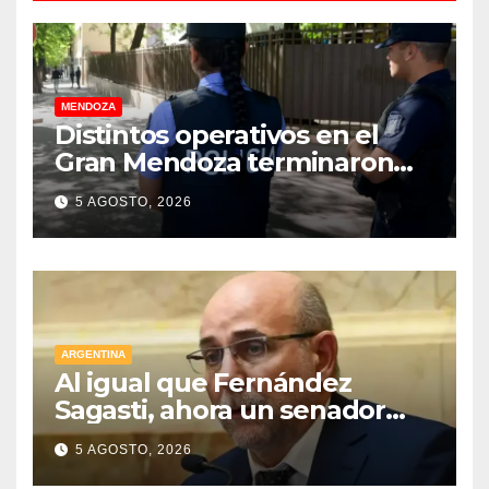
MENDOZA
Distintos operativos en el
Gran Mendoza terminaron
con cuatro delincuentes
5 AGOSTO, 2026
detenidos
ARGENTINA
Al igual que Fernández
Sagasti, ahora un senador
radical pidió votar en forma
5 AGOSTO, 2026
remota