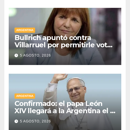
ARGENTINA
Bullrich apuntó contra
Villarruel por permitirle votar
a distancia a una senadora
5 AGOSTO, 2026
kirchnerista: “Es un
mamarracho”
ARGENTINA
Confirmado: el papa León
XIV llegará a la Argentina el 8
de noviembre y realizará una
5 AGOSTO, 2026
histórica gira federal