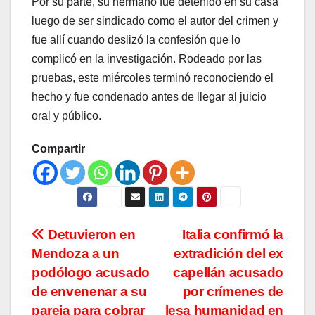
Por su parte, su hermano fue detenido en su casa
luego de ser sindicado como el autor del crimen y
fue allí cuando deslizó la confesión que lo
complicó en la investigación. Rodeado por las
pruebas, este miércoles terminó reconociendo el
hecho y fue condenado antes de llegar al juicio
oral y público.
Compartir
Navegación
Detuvieron en
Italia confirmó la
Mendoza a un
extradición del ex
de
podólogo acusado
capellán acusado
entradas
de envenenar a su
por crímenes de
pareja para cobrar
lesa humanidad en