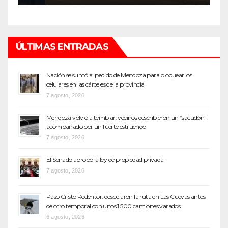
ÚLTIMAS ENTRADAS
Nación se sumó al pedido de Mendoza para bloquear los
celulares en las cárceles de la provincia
7 agosto, 2026
Mendoza volvió a temblar: vecinos describieron un “sacudón”
acompañado por un fuerte estruendo
7 agosto, 2026
El Senado aprobó la ley de propiedad privada
7 agosto, 2026
Paso Cristo Redentor: despejaron la ruta en Las Cuevas antes
de otro temporal con unos 1.500 camiones varados
6 agosto, 2026