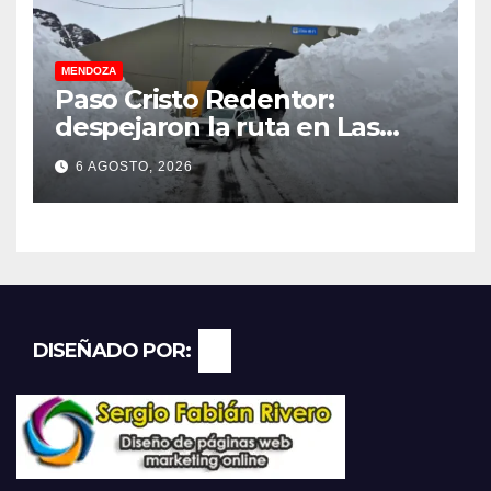
MENDOZA
Paso Cristo Redentor:
despejaron la ruta en Las
Cuevas antes de otro
6 AGOSTO, 2026
temporal con unos 1.500
camiones varados
DISEÑADO POR: