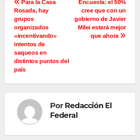
Navegación
Para la Casa
Encuesta: el 50%
Rosada, hay
cree que con un
de
grupos
gobierno de Javier
entradas
organizados
Milei estará mejor
«incentivando»
que ahora
intentos de
saqueos en
distintos puntos del
país
Por
Redacción El
Federal