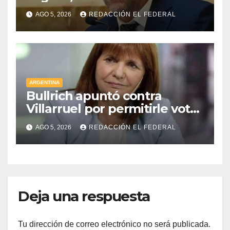
radical pidió votar en forma
AGO 5, 2026
REDACCIÓN EL FEDERAL
remota
ARGENTINA
Bullrich apuntó contra
Villarruel por permitirle votar
a distancia a una senadora
AGO 5, 2026
REDACCIÓN EL FEDERAL
kirchnerista: “Es un
mamarracho”
Deja una respuesta
Tu dirección de correo electrónico no será publicada.