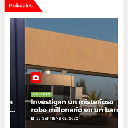
Policiales
POLICIALES
P
Investigan un misterioso
L
robo millonario en un barrio
s
top de Maipú
h
12 SEPTIEMBRE, 2022