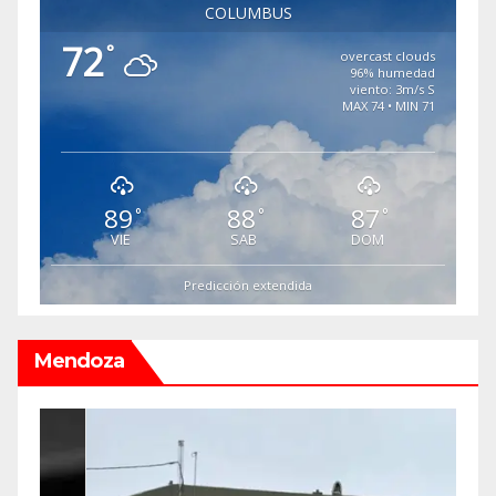
COLUMBUS
72
°
overcast clouds
96% humedad
viento: 3m/s S
MAX 74 • MIN 71
89
88
87
°
°
°
VIE
SAB
DOM
Predicción extendida
Mendoza