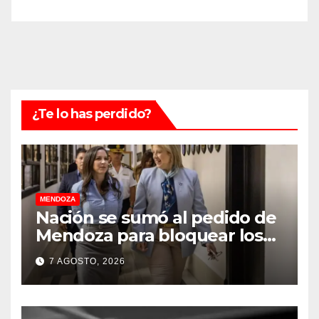
¿Te lo has perdido?
MENDOZA
Nación se sumó al pedido de
Mendoza para bloquear los
celulares en las cárceles de la
7 AGOSTO, 2026
provincia