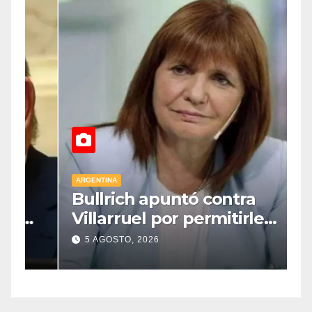
ARGENTINA
A
Bullrich apuntó contra
C
Villarruel por permitirle
X
a
votar a distancia a una
8
5 AGOSTO, 2026
senadora kirchnerista: “Es
u
un mamarracho”