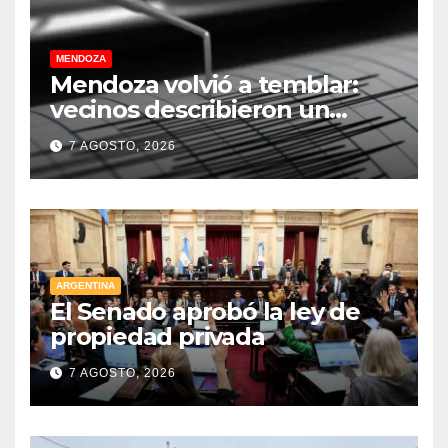
MENDOZA
Mendoza volvió a temblar:
vecinos describieron un
“sacudón” acompañado por
7 AGOSTO, 2026
un fuerte estruendo
ARGENTINA
El Senado aprobó la ley de
propiedad privada
7 AGOSTO, 2026