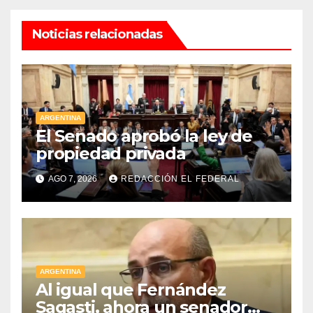
Noticias relacionadas
ARGENTINA
El Senado aprobó la ley de
propiedad privada
AGO 7, 2026
REDACCIÓN EL FEDERAL
ARGENTINA
Al igual que Fernández
Sagasti, ahora un senador