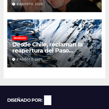
8 AGOSTO, 2026
MENDOZA
Desde Chile, reclaman la
reapertura del Paso
Internacional Los
8 AGOSTO, 2026
Libertadores: pérdidas
millonarias
DISEÑADO POR: