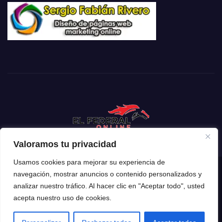
Valoramos tu privacidad
Usamos cookies para mejorar su experiencia de
navegación, mostrar anuncios o contenido personalizados y
Funciona gracias a WordPress
|
Tema: Newsup de
Themeansar
analizar nuestro tráfico. Al hacer clic en "Aceptar todo", usted
acepta nuestro uso de cookies.
Inicio
Mendoza
Argentina
Policiales
Deportes
Espectáculos
El Mundo
Tecnología