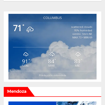
COLUMBUS
71
°
scattered clouds
95% humedad
viento: 1m/s NE
MAX 73 • MIN 69
91
84
83
°
°
°
LUN
MAR
MIE
Predicción extendida
Mendoza