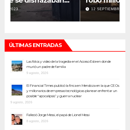
robo millonario en un barrio
s
top de Maipú
h
12 SEPTIEMBRE, 2022
ÚLTIMAS ENTRADAS
Las fotos y video de la tragedia en el Acceso Este en donde
murió un padre de familia
9 agosto, 2026
El Financial Times publicó la finca en Mendoza en la que CEOs
y millonarios de empresas tecnológicas planean enfrentar un
posible “apocalipsis” y guerra nuclear
9 agosto, 2026
Falleció Jorge Messi, el papá de Lionel Messi
8 agosto, 2026