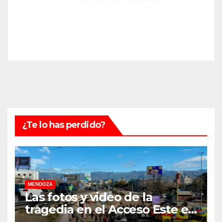
¿Te lo has perdido?
MENDOZA
Las fotos y video de la
tragedia en el Acceso Este en
donde murió un padre de