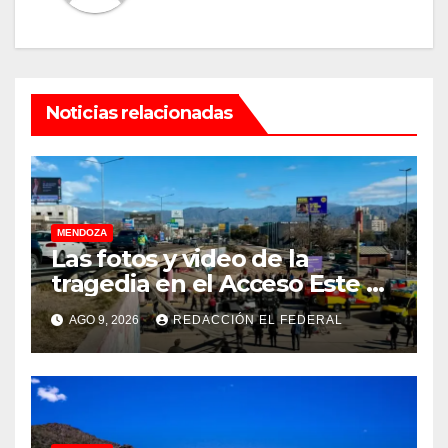
Noticias relacionadas
MENDOZA
Las fotos y video de la
tragedia en el Acceso Este en
donde murió un padre de
AGO 9, 2026
REDACCIÓN EL FEDERAL
familia