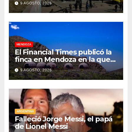
9 AGOSTO, 2026
familia
MENDOZA
El Financial Times publicó la
finca en Mendoza en la que
CEOs y millonarios de
9 AGOSTO, 2026
empresas tecnológicas
planean enfrentar un posible
“apocalipsis” y guerra
nuclear
ARGENTINA
Falleció Jorge Messi, el papá
de Lionel Messi