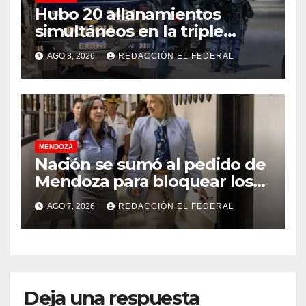
Hubo 20 allanamientos
simultáneos en la triple
frontera de Luján, Maipú y
AGO 8, 2026
REDACCIÓN EL FEDERAL
Godoy Cruz
MENDOZA
Nación se sumó al pedido de
Mendoza para bloquear los
celulares en las cárceles de
AGO 7, 2026
REDACCIÓN EL FEDERAL
la provincia
Deja una respuesta