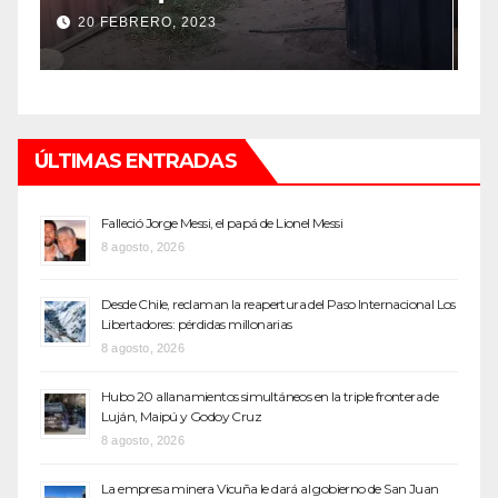
top de Maipú
h
12 SEPTIEMBRE, 2022
ÚLTIMAS ENTRADAS
Falleció Jorge Messi, el papá de Lionel Messi
8 agosto, 2026
Desde Chile, reclaman la reapertura del Paso Internacional Los
Libertadores: pérdidas millonarias
8 agosto, 2026
Hubo 20 allanamientos simultáneos en la triple frontera de
Luján, Maipú y Godoy Cruz
8 agosto, 2026
La empresa minera Vicuña le dará al gobierno de San Juan