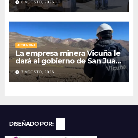
8 AGOSTO, 2026
Godoy Cruz
ARGENTINA
La empresa minera Vicuña le
dará al gobierno de San Juan
U$D 250 millones cómo un
7 AGOSTO, 2026
aporte extraordinario y no
reembolsable
DISEÑADO POR: