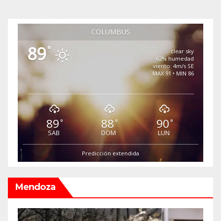
COLUMBUS
89
°
clear sky
62% humedad
viento: 4m/s SE
MAX 91 • MIN 86
89
88
90
°
°
°
SAB
DOM
LUN
Predicción extendida
Mendoza