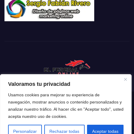
Valoramos tu privacidad
Usamos cookies para mejorar su experiencia de
navegación, mostrar anuncios o contenido personalizados y
Funciona gracias a WordPress
|
Tema: Newsup de
Themeansar
analizar nuestro tráfico. Al hacer clic en "Aceptar todo", usted
acepta nuestro uso de cookies.
Inicio
Mendoza
Argentina
Policiales
Deportes
Espectáculos
El Mundo
Tecnología
Personalizar
Rechazar todas
Aceptar todas