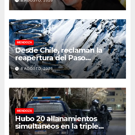
8 AGOSTO, 2026
MENDOZA
Desde Chile, reclaman la
reapertura del Paso
Internacional Los
8 AGOSTO, 2026
Libertadores: pérdidas
millonarias
MENDOZA
Hubo 20 allanamientos
simultáneos en la triple
frontera de Luján, Maipú y