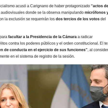
oficialismo acusó a Carignano de haber protagonizado
“actos d
San Juan U$D
y dueñ
os audiovisuales donde se la observa manipulando
micrófonos 
250 millones
el pro
on la exclusión se requerirán los
dos tercios de los votos
del
cómo un
que tu
aporte
media
 para
facultar a la Presidencia de la Cámara
a radicar
extraordinario
sanció
itos contra los poderes públicos y el orden constitucional. El te
n de conducta en el ejercicio de sus funciones”
, al conside
y no
Cámara
amente en el sistema de registro de la sesión.
reembolsable