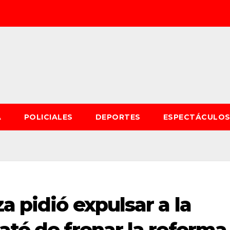
A
POLICIALES
DEPORTES
ESPECTÁCULO
a pidió expulsar a la
ató de frenar la reforma