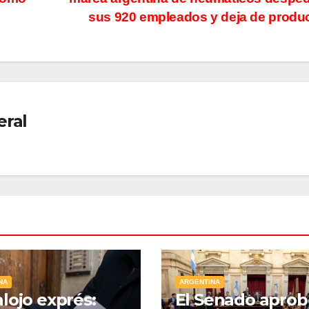
sus 920 empleados y deja de produ
eral
NA
ARGENTINA
lojo exprés:
El Senado aprob