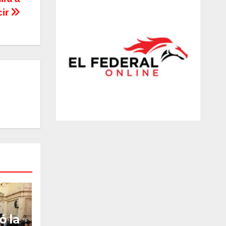
cir
ó la