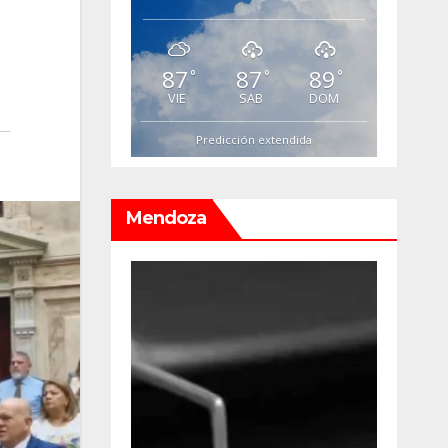
87
87
89
°
°
°
VIE
SAB
DOM
Predicción extendida
Mendoza