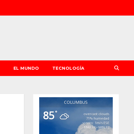
S
EL MUNDO
TECNOLOGÍA
COLUMBUS
85
°
overcast clouds
71% humedad
viento: 1m/s ESE
MAX 88 • MIN 82