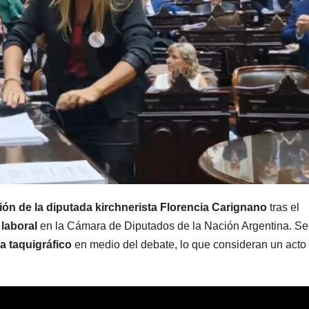
MENDOZA
MENDOZA
Nación se
Mendo
sumó al
volvió 
pedido de
tembla
7 AGOSTO, 2026
7 AGOSTO, 2
Mendoza para
vecino
ión de la diputada kirchnerista Florencia Carignano
tras el
bloquear los
descri
 laboral
en la Cámara de Diputados de la Nación Argentina. S
celulares en
un “sa
a taquigráfico
en medio del debate, lo que consideran un acto
las cárceles de
acomp
la provincia
por un