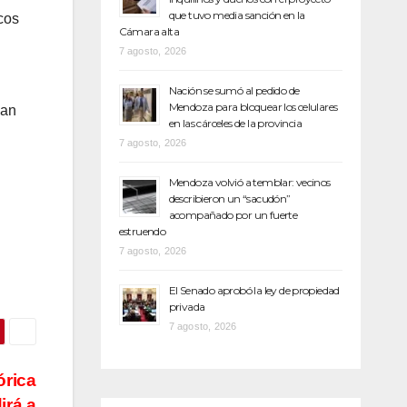
que tuvo media sanción en la
cos
Cámara alta
7 agosto, 2026
Nación se sumó al pedido de
Mendoza para bloquear los celulares
can
en las cárceles de la provincia
7 agosto, 2026
Mendoza volvió a temblar: vecinos
describieron un “sacudón”
acompañado por un fuerte
estruendo
7 agosto, 2026
El Senado aprobó la ley de propiedad
privada
7 agosto, 2026
órica
irá a