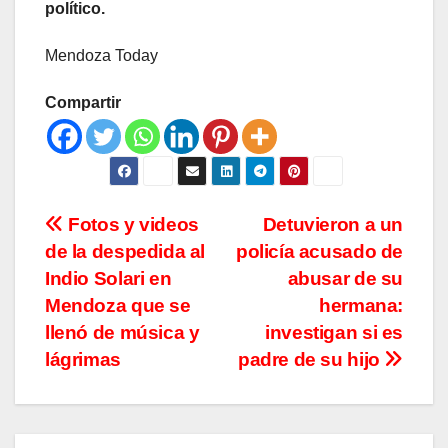
político.
Mendoza Today
Compartir
Navegación
Fotos y videos
Detuvieron a un
de la despedida al
policía acusado de
de
Indio Solari en
abusar de su
entradas
Mendoza que se
hermana:
llenó de música y
investigan si es
lágrimas
padre de su hijo