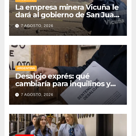
La empresa minera Vicuña le
dará al gobierno de San Juan
U$D 250 millones cómo un
7 AGOSTO, 2026
aporte extraordinario y no
reembolsable
ARGENTINA
Desalojo exprés: qué
cambiaría para inquilinos y
dueños con el proyecto que
7 AGOSTO, 2026
tuvo media sanción en la
Cámara alta