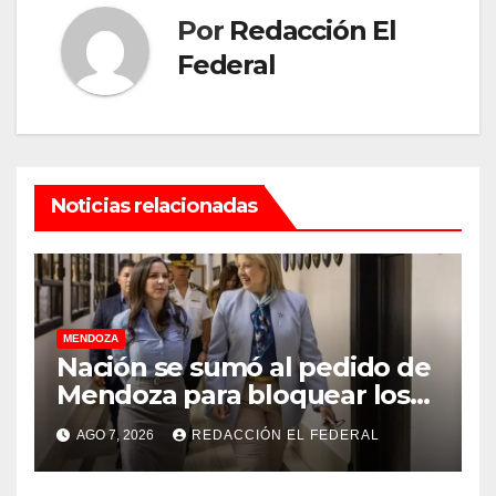
Por
Redacción El
Federal
Noticias relacionadas
MENDOZA
Nación se sumó al pedido de
Mendoza para bloquear los
celulares en las cárceles de
AGO 7, 2026
REDACCIÓN EL FEDERAL
la provincia