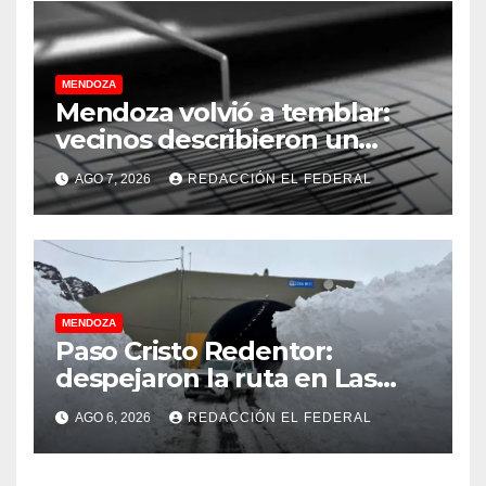
MENDOZA
Mendoza volvió a temblar:
vecinos describieron un
“sacudón” acompañado por
AGO 7, 2026
REDACCIÓN EL FEDERAL
un fuerte estruendo
MENDOZA
Paso Cristo Redentor:
despejaron la ruta en Las
Cuevas antes de otro
AGO 6, 2026
REDACCIÓN EL FEDERAL
temporal con unos 1.500
camiones varados