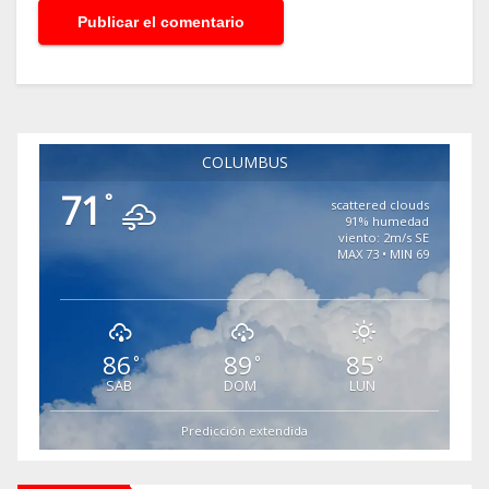
COLUMBUS
71
°
scattered clouds
91% humedad
viento: 2m/s SE
MAX 73 • MIN 69
86
89
85
°
°
°
SAB
DOM
LUN
Predicción extendida