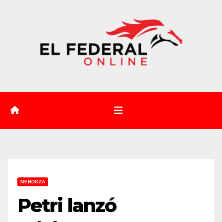
Saltar
al
contenido
MENDOZA
Petri lanzó