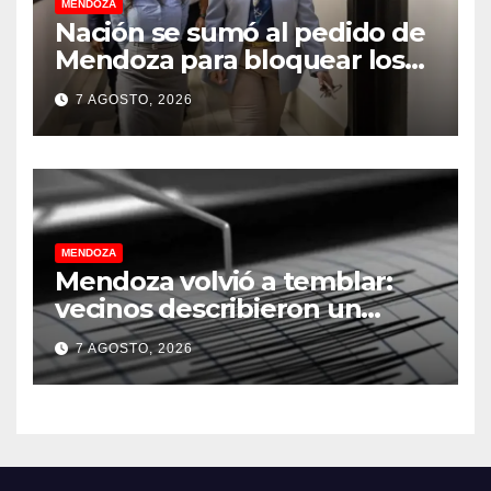
MENDOZA
Nación se sumó al pedido de
Mendoza para bloquear los
celulares en las cárceles de la
7 AGOSTO, 2026
provincia
MENDOZA
Mendoza volvió a temblar:
vecinos describieron un
“sacudón” acompañado por
7 AGOSTO, 2026
un fuerte estruendo