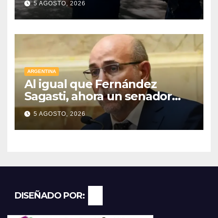
5 AGOSTO, 2026
detenidos
ARGENTINA
Al igual que Fernández
Sagasti, ahora un senador
radical pidió votar en forma
5 AGOSTO, 2026
remota
DISEÑADO POR: