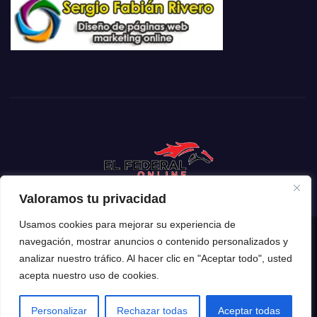
Valoramos tu privacidad
Usamos cookies para mejorar su experiencia de
navegación, mostrar anuncios o contenido personalizados y
Funciona gracias a WordPress
|
Tema: Newsup de
Themeansar
analizar nuestro tráfico. Al hacer clic en "Aceptar todo", usted
acepta nuestro uso de cookies.
Inicio
Mendoza
Argentina
Policiales
Deportes
Espectáculos
El Mundo
Tecnología
Personalizar
Rechazar todas
Aceptar todas