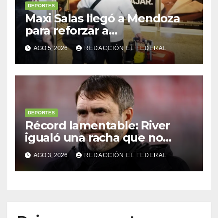
DEPORTES
Maxi Salas llegó a Mendoza
para reforzar a
Independiente Rivadavia
AGO 5, 2026
REDACCIÓN EL FEDERAL
DEPORTES
Récord lamentable: River
igualó una racha que no
sufría desde 1911: ¿Coudet
AGO 3, 2026
REDACCIÓN EL FEDERAL
debe irse?