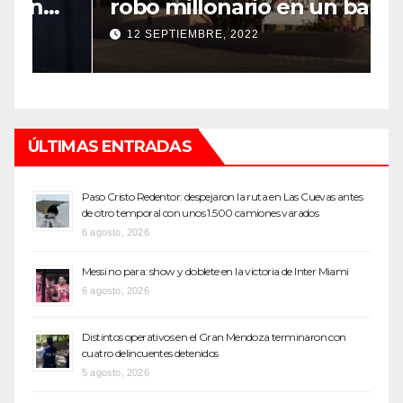
robo millonario en un barrio
s
top de Maipú
h
12 SEPTIEMBRE, 2022
ÚLTIMAS ENTRADAS
Paso Cristo Redentor: despejaron la ruta en Las Cuevas antes
de otro temporal con unos 1.500 camiones varados
6 agosto, 2026
Messi no para: show y doblete en la victoria de Inter Miami
6 agosto, 2026
Distintos operativos en el Gran Mendoza terminaron con
cuatro delincuentes detenidos
5 agosto, 2026