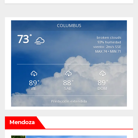
COLUMBUS
73
°
broken clouds
93% humedad
viento: 2m/s SSE
MAX 74 • MIN 71
89
88
89
°
°
°
VIE
SAB
DOM
Predicción extendida
Mendoza