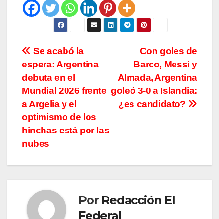
Navegación
Se acabó la
Con goles de
espera: Argentina
Barco, Messi y
de
debuta en el
Almada, Argentina
entradas
Mundial 2026 frente
goleó 3-0 a Islandia:
a Argelia y el
¿es candidato?
optimismo de los
hinchas está por las
nubes
Por
Redacción El
Federal