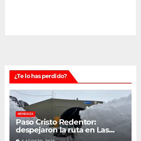
¿Te lo has perdido?
MENDOZA
Paso Cristo Redentor:
despejaron la ruta en Las
Cuevas antes de otro