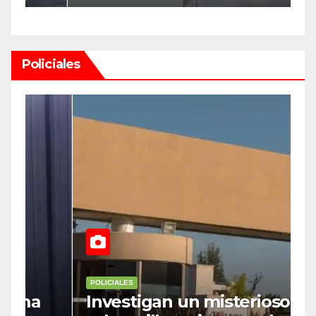
e
Policiales
POLICIALES
P
Investigan un misterioso
L