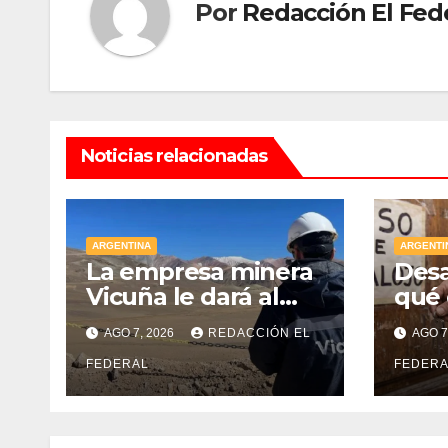
Por
Redacción El Fed
Noticias relacionadas
ARGENTINA
ARGENTI
La empresa minera
Desa
Vicuña le dará al
qué 
gobierno de San
inqu
AGO 7, 2026
REDACCIÓN EL
AGO 7
Juan U$D 250
con 
millones cómo un
FEDERAL
tuvo
FEDERA
aporte
en l
extraordinario y no
reembolsable