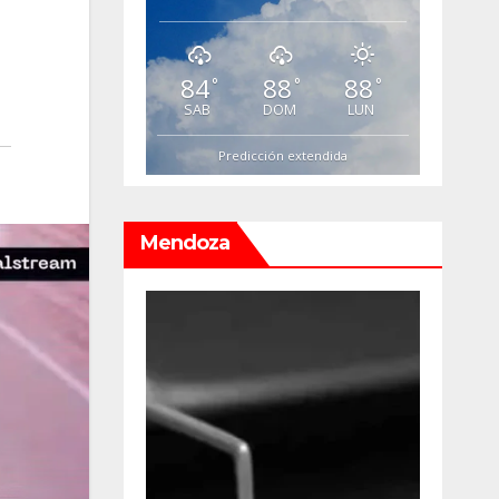
84
88
88
°
°
°
SAB
DOM
LUN
Predicción extendida
Mendoza