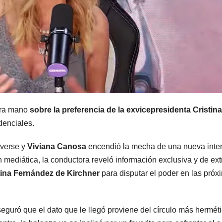
MENDOZA
MENDOZA
Nación se
Mendo
sumó al
volvió 
era mano
sobre la preferencia de la exvicepresidenta
Cristina
pedido de
tembla
7 AGOSTO, 2026
7 AGOSTO, 2
denciales.
Mendoza para
vecino
overse y
Viviana Canosa
encendió la mecha de una nueva inte
bloquear los
descri
n mediática, la conductora reveló información exclusiva y de ex
tina Fernández de Kirchner
para disputar el poder en las próx
celulares en
un “sa
las cárceles de
acomp
eguró que el dato que le llegó proviene del círculo más hermét
la provincia
por un