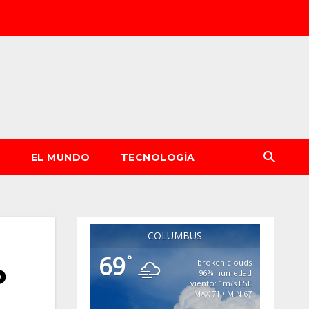
S
EL MUNDO
TECNOLOGÍA
COLUMBUS
69
°
broken clouds
o
96% humedad
viento: 1m/s ESE
MAX 71 • MIN 67