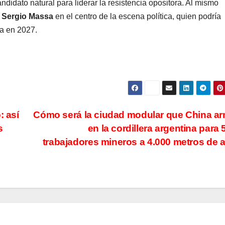
andidato natural para liderar la resistencia opositora. Al mismo
San Juan U$D
y dueñ
a
Sergio Massa
en el centro de la escena política, quien podría
ta en 2027.
250 millones
el pro
cómo un
que tu
aporte
media
extraordinario
sanció
y no
Cámara
: así
Cómo será la ciudad modular que China a
s
en la cordillera argentina para 
reembolsable
trabajadores mineros a 4.000 metros de a