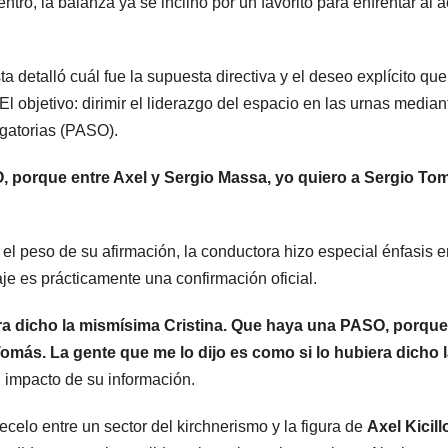
tro, la balanza ya se inclinó por un favorito para enfrentar al a
estru
a detalló cuál fue la supuesta directiva y el deseo explícito que
l objetivo: dirimir el liderazgo del espacio en las urnas median
igatorias (PASO).
O, porque entre Axel y Sergio Massa, yo quiero a Sergio To
el peso de su afirmación, la conductora hizo especial énfasis e
aje es prácticamente una confirmación oficial.
ARGENTINA
ARGENTINA
La empresa
Desalo
era dicho la mismísima Cristina. Que haya una PASO, porque
omás. La gente que me lo dijo es como si lo hubiera dicho 
minera Vicuña
exprés
el impacto de su información.
le dará al
cambia
7 AGOSTO, 2026
7 AGOSTO, 
ecelo entre un sector del kirchnerismo y la figura de
Axel Kicill
gobierno de
para i