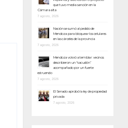
que tuvo media sanción en la
Cámara alta
7 agosto, 2026
Nación se sumó al pedido de
Mendoza para bloquear los celulares
en las cárceles de la provincia
7 agosto, 2026
Mendoza volvió a temblar: vecinos
describieron un “sacudón”
acompañado por un fuerte
estruendo
7 agosto, 2026
El Senado aprobó la ley de propiedad
privada
7 agosto, 2026