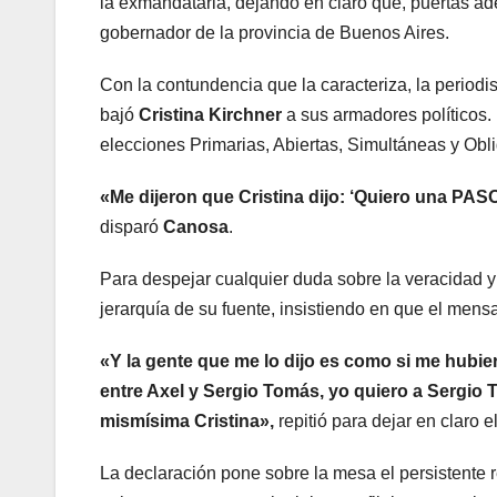
la exmandataria, dejando en claro que, puertas aden
gobernador de la provincia de Buenos Aires.
Con la contundencia que la caracteriza, la periodist
bajó
Cristina Kirchner
a sus armadores políticos. E
elecciones Primarias, Abiertas, Simultáneas y Obl
«Me dijeron que Cristina dijo: ‘Quiero una PAS
disparó
Canosa
.
Para despejar cualquier duda sobre la veracidad y 
jerarquía de su fuente, insistiendo en que el mens
«Y la gente que me lo dijo es como si me hubi
entre Axel y Sergio Tomás, yo quiero a Sergio T
mismísima Cristina»,
repitió para dejar en claro 
La declaración pone sobre la mesa el persistente r