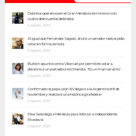
Distintos operativos en el Gran Mendoza terminaron con
cuatro delincuentes detenidos
5 agosto, 2026
Al igual que Fernández Sagasti, ahora un senador radical pidió
votar en forma remota
5 agosto, 2026
Bullrich apuntó contra Villarruel por permitirle votar a
distancia a una senadora kirchnerista: “Es un mamarracho”
5 agosto, 2026
Confirmado: el papa León XIV llegará a la Argentina el 8 de
noviembre y realizará una histórica gira federal
5 agosto, 2026
Maxi Salas llegó a Mendoza para reforzar a Independiente
Rivadavia
5 agosto, 2026