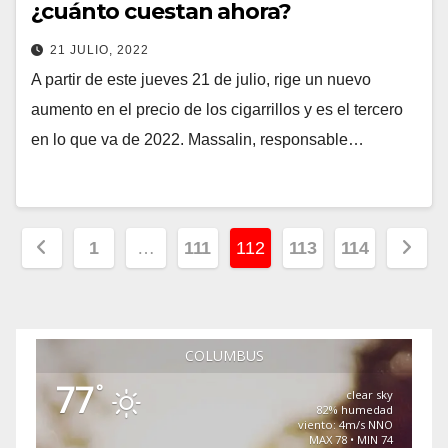
¿cuánto cuestan ahora?
21 JULIO, 2022
A partir de este jueves 21 de julio, rige un nuevo
aumento en el precio de los cigarrillos y es el tercero
en lo que va de 2022. Massalin, responsable…
Paginación
1
…
111
112
113
114
de
entradas
COLUMBUS
77
°
clear sky
82% humedad
viento: 4m/s NNO
MAX 78 • MIN 74