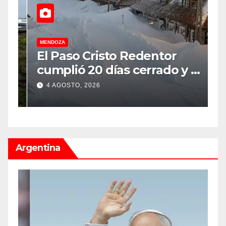
MENDOZA
M
r,
El Paso Cristo Redentor
U
cumplió 20 días cerrado y no
t
ga
hay certeza sobre su
A
4 AGOSTO, 2026
reapertura
Argentina