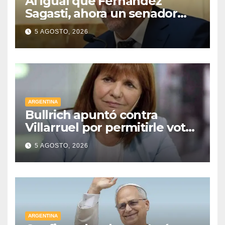
Al igual que Fernández
Sagasti, ahora un senador
radical pidió votar en forma
5 AGOSTO, 2026
remota
ARGENTINA
Bullrich apuntó contra
Villarruel por permitirle votar
a distancia a una senadora
5 AGOSTO, 2026
kirchnerista: “Es un
mamarracho”
ARGENTINA