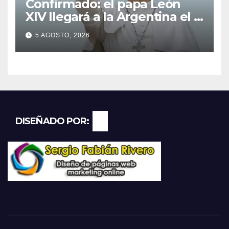
Confirmado: el papa León
XIV llegará a la Argentina el 8
de noviembre y realizará una
5 AGOSTO, 2026
histórica gira federal
DISEÑADO POR: