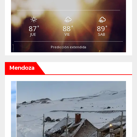
87
88
89
°
°
°
JUE
VIE
SAB
Predicción extendida
Mendoza