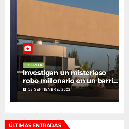
POLICIALES
P
Investigan un misterioso
L
robo millonario en un barrio
s
top de Maipú
h
12 SEPTIEMBRE, 2022
ÚLTIMAS ENTRADAS