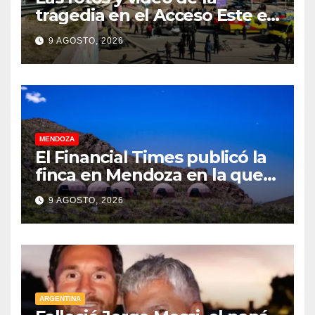
tragedia en el Acceso Este en
donde murió un padre de
9 AGOSTO, 2026
familia
MENDOZA
El Financial Times publicó la
finca en Mendoza en la que
CEOs y millonarios de
9 AGOSTO, 2026
empresas tecnológicas
planean enfrentar un posible
“apocalipsis” y guerra
nuclear
ARGENTINA