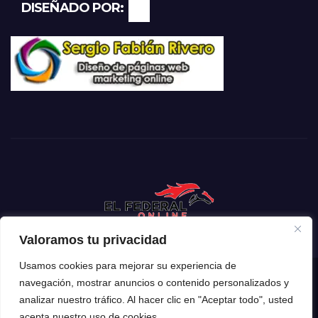
DISEÑADO POR:
Valoramos tu privacidad
Usamos cookies para mejorar su experiencia de
navegación, mostrar anuncios o contenido personalizados y
Funciona gracias a WordPress
|
Tema: Newsup de
Themeansar
analizar nuestro tráfico. Al hacer clic en "Aceptar todo", usted
acepta nuestro uso de cookies.