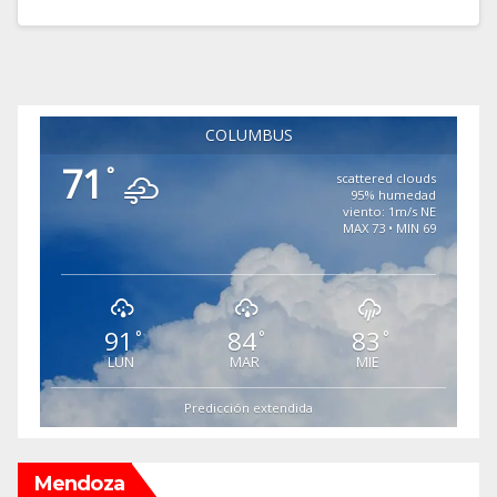
COLUMBUS
71
°
scattered clouds
95% humedad
viento: 1m/s NE
MAX 73 • MIN 69
91
84
83
°
°
°
LUN
MAR
MIE
Predicción extendida
Mendoza