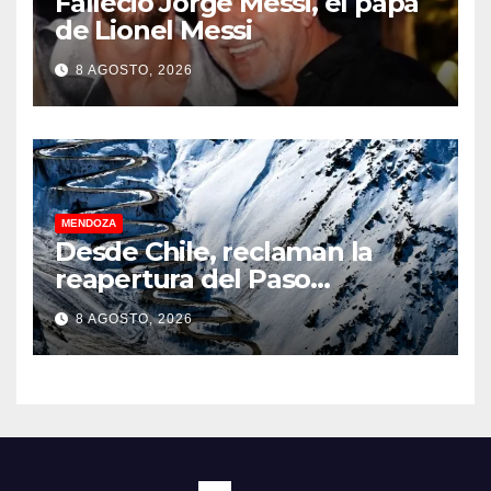
Falleció Jorge Messi, el papá
de Lionel Messi
8 AGOSTO, 2026
MENDOZA
Desde Chile, reclaman la
reapertura del Paso
Internacional Los
8 AGOSTO, 2026
Libertadores: pérdidas
millonarias