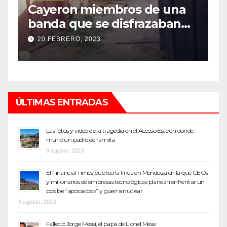
iembros de una
Investigan un mi
se disfrazaban
robo millonario e
para robar
top de Maipú
23
12 SEPTIEMBRE, 2022
ÚLTIMAS ENTRADAS
Las fotos y video de la tragedia en el Acceso Este en donde
murió un padre de familia
9 agosto, 2026
El Financial Times publicó la finca en Mendoza en la que CEOs
y millonarios de empresas tecnológicas planean enfrentar un
posible “apocalipsis” y guerra nuclear
9 agosto, 2026
Falleció Jorge Messi, el papá de Lionel Messi