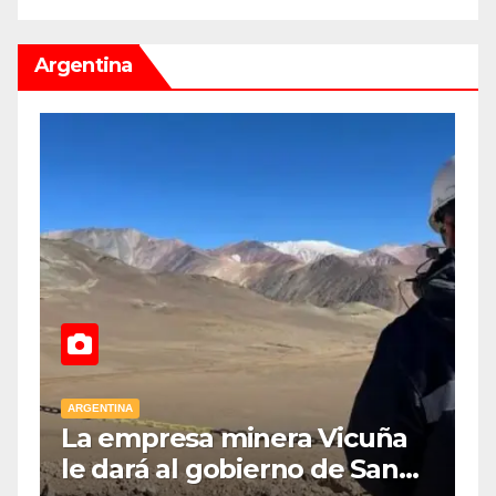
ipsis” y
Argentina
ARGENTINA
minera Vicuña
Desalojo exprés: 
obierno de San
cambiaría para inq