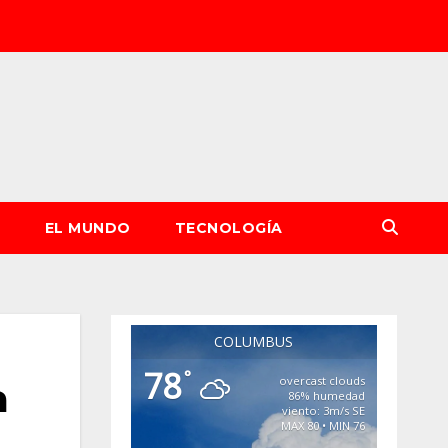
S
EL MUNDO
TECNOLOGÍA
COLUMBUS
78
°
overcast clouds
a
86% humedad
viento: 3m/s SE
MAX 80 • MIN 76