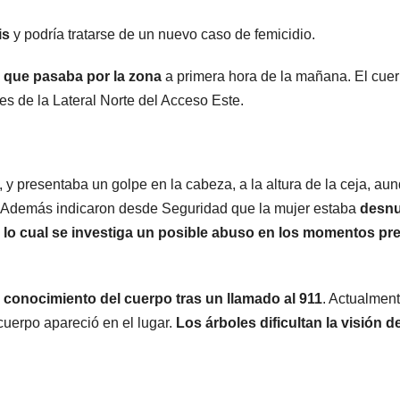
is
y podría tratarse de un nuevo caso de femicidio.
ta que pasaba por la zona
a primera hora de la mañana. El cue
les de la Lateral Norte del Acceso Este.
MENDOZA
M
Nación se
sumó al
v
, y presentaba un golpe en la cabeza, a la altura de la ceja, au
Además indicaron desde Seguridad que la mujer estaba
desn
pedido de
t
7 AGOSTO, 2026
por lo cual se investiga un posible abuso en los momentos pr
Mendoza para
bloquear los
d
conocimiento del cuerpo tras un llamado al 911
. Actualmen
celulares en
cuerpo apareció en el lugar.
Los árboles dificultan la visión de
las cárceles de
la provincia
p