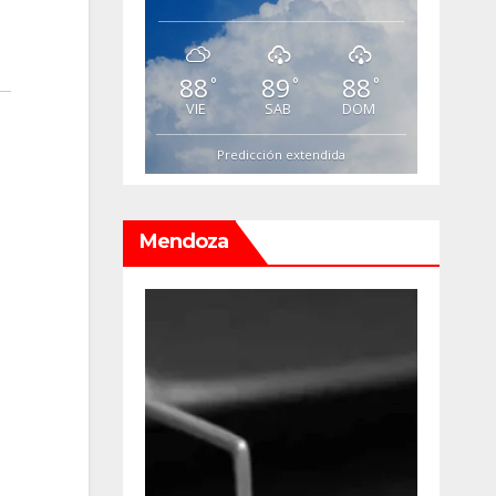
88
89
88
°
°
°
VIE
SAB
DOM
Predicción extendida
Mendoza