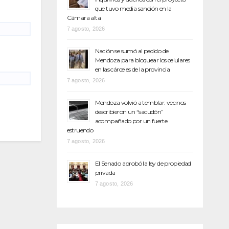
que tuvo media sanción en la
Cámara alta
7 agosto, 2026
Nación se sumó al pedido de
Mendoza para bloquear los celulares
en las cárceles de la provincia
7 agosto, 2026
Mendoza volvió a temblar: vecinos
describieron un “sacudón”
acompañado por un fuerte
estruendo
7 agosto, 2026
El Senado aprobó la ley de propiedad
privada
7 agosto, 2026