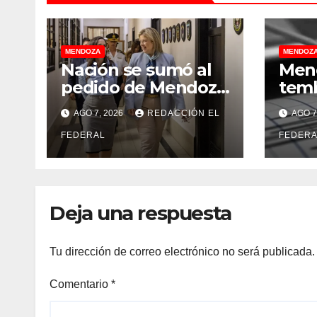
MENDOZA
MENDOZ
Nación se sumó al
Mend
pedido de Mendoza
temb
para bloquear los
desc
AGO 7, 2026
REDACCIÓN EL
AGO 7
celulares en las
“sa
cárceles de la
FEDERAL
aco
FEDERA
provincia
un f
est
Deja una respuesta
Tu dirección de correo electrónico no será publicada.
Comentario
*